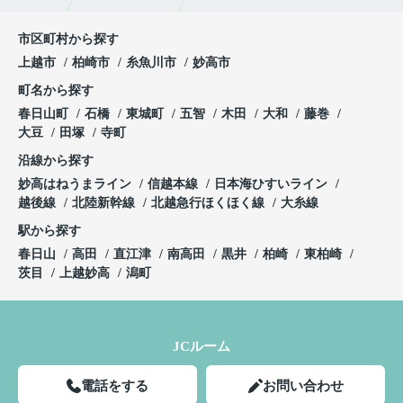
市区町村から探す
上越市
柏崎市
糸魚川市
妙高市
町名から探す
春日山町
石橋
東城町
五智
木田
大和
藤巻
大豆
田塚
寺町
沿線から探す
妙高はねうまライン
信越本線
日本海ひすいライン
越後線
北陸新幹線
北越急行ほくほく線
大糸線
駅から探す
春日山
高田
直江津
南高田
黒井
柏崎
東柏崎
茨目
上越妙高
潟町
JCルーム
電話をする
お問い合わせ