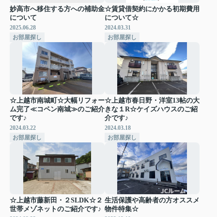
妙高市へ移住する方への補助金
☆賃貸借契約にかかる初期費用
について
について☆
2025.06.28
2024.03.31
お部屋探し
お部屋探し
☆上越市南城町☆大幅リフォー
☆上越市春日野・洋室13帖の大
ム完了≪コペン南城≫のご紹介
きな１R☆ケイズハウスのご紹
です♪
介です♪
2024.03.22
2024.03.18
お部屋探し
お部屋探し
☆上越市藤新田・２SLDK☆２
生活保護や高齢者の方オススメ
世帯メゾネットのご紹介です♪
物件特集☆