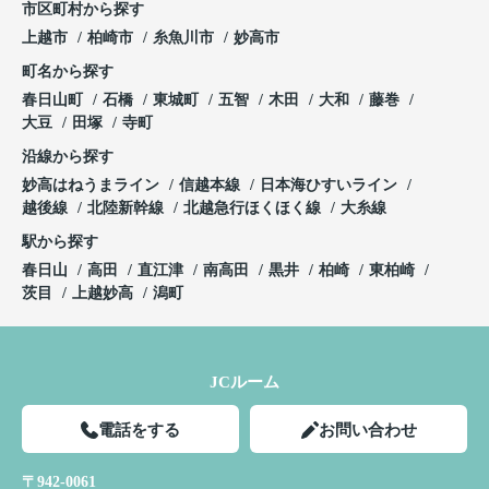
市区町村から探す
上越市
柏崎市
糸魚川市
妙高市
町名から探す
春日山町
石橋
東城町
五智
木田
大和
藤巻
大豆
田塚
寺町
沿線から探す
妙高はねうまライン
信越本線
日本海ひすいライン
越後線
北陸新幹線
北越急行ほくほく線
大糸線
駅から探す
春日山
高田
直江津
南高田
黒井
柏崎
東柏崎
茨目
上越妙高
潟町
JCルーム
電話をする
お問い合わせ
〒942-0061