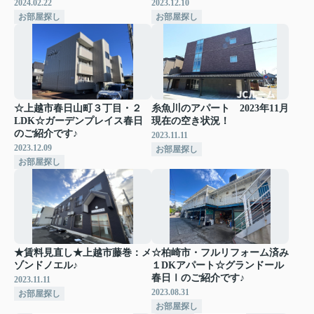
2024.02.22
2023.12.10
お部屋探し
お部屋探し
☆上越市春日山町３丁目・２
糸魚川のアパート 2023年11月
LDK☆ガーデンプレイス春日
現在の空き状況！
のご紹介です♪
2023.11.11
2023.12.09
お部屋探し
お部屋探し
★賃料見直し★上越市藤巻：メ
☆柏崎市・フルリフォーム済み
ゾンドノエル♪
１DKアパート☆グランドール
春日Ⅰのご紹介です♪
2023.11.11
2023.08.31
お部屋探し
お部屋探し