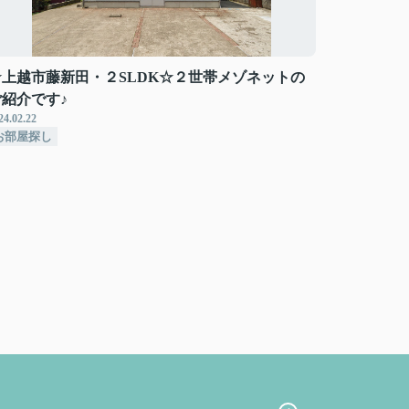
☆上越市藤新田・２SLDK☆２世帯メゾネットの
ご紹介です♪
24.02.22
お部屋探し