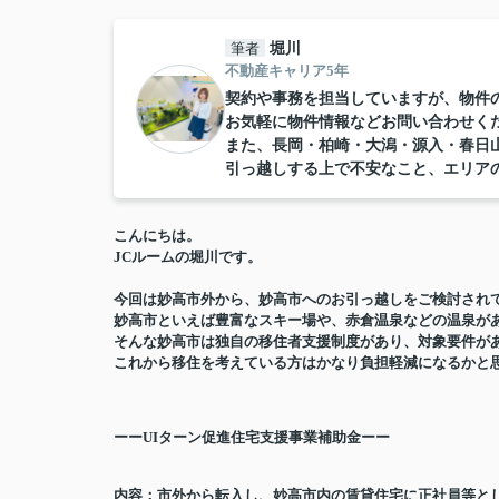
筆者
堀川
不動産キャリア5年
契約や事務を担当していますが、物件
お気軽に物件情報などお問い合わせくだ
また、長岡・柏崎・大潟・源入・春日
引っ越しする上で不安なこと、エリア
こんにちは。
JCルームの堀川です。
今回は妙高市外から、妙高市へのお引っ越しをご検討され
妙高市といえば豊富なスキー場や、赤倉温泉などの温泉が
そんな妙高市は独自の移住者支援制度があり、対象要件が
これから移住を考えている方はかなり負担軽減になるかと
ーーUI
ターン促進住宅支援事業補助金ーー
内容：市外から転入し、妙高市内の賃貸住宅に正社員等と