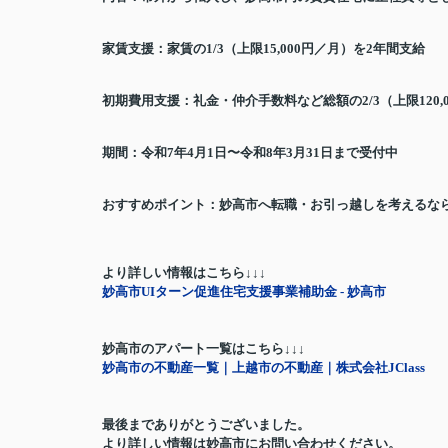
家賃支援：家賃の
1/3
（上限
15,000
円／月）を
2
年間支給
初期費用支援：礼金・仲介手数料など総額の
2/3
（上限
120,
期間：令和
7
年
4
月
1
日〜令和
8
年
3
月
31
日まで受付中
おすすめポイント：妙高市へ転職・お引っ越しを考えるな
より詳しい情報はこちら↓↓↓
妙高市UIターン促進住宅支援事業補助金 - 妙高市
妙高市のアパート一覧はこちら↓↓↓
妙高市の不動産一覧｜上越市の不動産｜株式会社JClass
最後までありがとうございました。
より詳しい情報は妙高市にお問い合わせください。