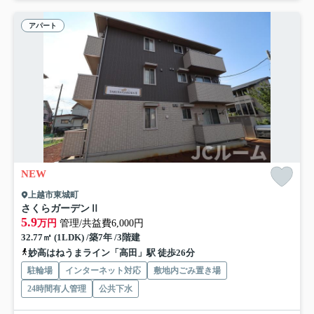
アパート
NEW
上越市東城町
さくらガーデンⅡ
5.9
万円
管理/共益費6,000円
32.77㎡ (1LDK) /築7年 /3階建
妙高はねうまライン「高田」駅 徒歩26分
駐輪場
インターネット対応
敷地内ごみ置き場
24時間有人管理
公共下水