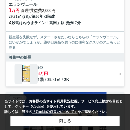
エランヴェール
3
万円
管理/共益費2,000円
29.81㎡ (2K) /築50年 /2階建
妙高はねうまライン「高田」駅 徒歩17分
新生活を失敗せず、スタートさせたいならこちらの「エランヴェール」
はいかがでしょうか。薬や日用品を買うのに便利なクスリのア...
もっと
見る
募集中の部屋
102
3万円
1階 / 29.81㎡ / 2K
アパート
当サイトでは、お客様の当サイト利用状況把握、サービス向上検討を目的と
して、クッキー（Cookie）を使用しています。
詳しくは、当社の
「Cookieの取扱いについて」
をご確認ください。
閉じる