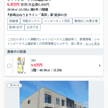
6.8
万円
管理/共益費6,000円
40.96㎡ (1LDK) /築6年 /3階建
妙高はねうまライン「高田」駅 徒歩61分
駐輪場
宅配ボックス
インターネット対応
敷地内ごみ置き場
駐車2台可
公共下水
こだわりポイント満載のシャインピークス上越妙高 C。新着情報：シャ
インピークス上越妙高 Cの空室情報ならコチラ。追い焚き...
もっと見る
募集中の部屋
103
6.8万円
1階 / 40.96㎡ / 1LDK
アパート