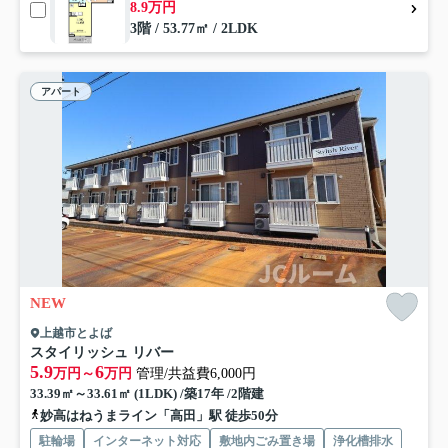
8.9万円
3階 / 53.77㎡ / 2LDK
アパート
NEW
上越市とよば
スタイリッシュ リバー
5.9
6
万円～
万円
管理/共益費6,000円
33.39㎡～33.61㎡ (1LDK) /築17年 /2階建
妙高はねうまライン「高田」駅 徒歩50分
駐輪場
インターネット対応
敷地内ごみ置き場
浄化槽排水