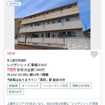
アパート
NEW
上越市東城町
レジデンシィズ 東城 EAST
7
万円
管理/共益費7,000円
50.24㎡ (1LDK) /築14年 /3階建
妙高はねうまライン「高田」駅 徒歩30分
駐輪場
オートロック
インターネット対応
閑静な住宅地
駐車2台可
上越市エリアでの住まいなら、住み心地も快適な「レジデンシィズ 東城