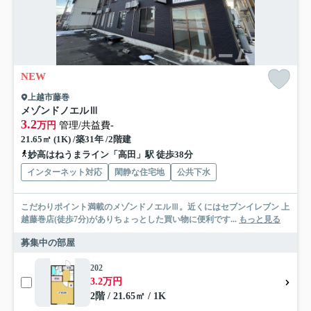
NEW
上越市藤巻
メゾンドノエルⅢ
3.2
万円
管理/共益費-
21.65㎡ (1K) /築31年 /2階建
妙高はねうまライン「高田」駅 徒歩38分
インターネット対応
閑静な住宅地
公共下水
こだわりポイント満載のメゾンドノエルⅢ。近くにはセブンイレブン 上
越藤巻店(徒歩7分)がありちょっとした買い物に便利です...
もっと見る
募集中の部屋
202
3.2万円
2階 / 21.65㎡ / 1K