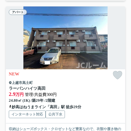
アパート
NEW
上越市高土町
ラーバンハイツ高田
2.9
万円
管理/共益費300円
24.80㎡ (1K) /築29年 /2階建
妙高はねうまライン「高田」駅 徒歩29分
インターネット対応
公共下水
収納はシューズボックス・クロゼットなど豊富なので、衣類や履き物の