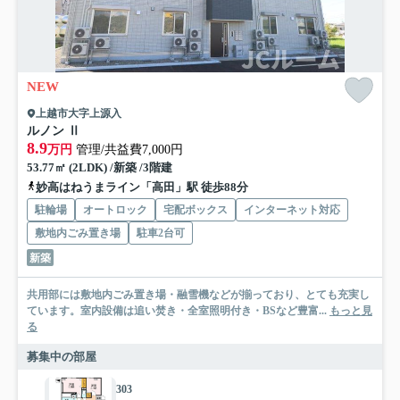
NEW
上越市大字上源入
ルノン Ⅱ
8.9
万円
管理/共益費7,000円
53.77㎡ (2LDK) /新築 /3階建
妙高はねうまライン「高田」駅 徒歩88分
駐輪場
オートロック
宅配ボックス
インターネット対応
敷地内ごみ置き場
駐車2台可
新築
共用部には敷地内ごみ置き場・融雪機などが揃っており、とても充実し
ています。室内設備は追い焚き・全室照明付き・BSなど豊富...
もっと見
る
募集中の部屋
303