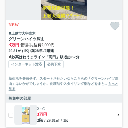
NEW
上越市大字岩木
グリーンハイツ深山
3
万円
管理/共益費2,000円
29.81㎡ (1K) /築28年 /2階建
妙高はねうまライン「高田」駅 徒歩52分
インターネット対応
公共下水
新生活を失敗せず、スタートさせたいならこちらの「グリーンハイツ深
山」はいかがでしょうか。化粧品やスタイリング剤などをまと...
もっと
見る
募集中の部屋
2－C
3万円
2階 / 29.81㎡ / 1K