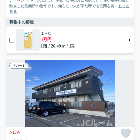
アーベントハイツの詳しい情報。女性の方にも嬉しい、使い勝手の良い
独立した洗面所の物件です。知らない人が来た時でも玄関を開...
もっと
見る
募集中の部屋
１－C
3万円
1階 / 26.49㎡ / 1K
アパート
NEW