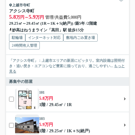
上越市寺町
アクシス寺町
5.8
5.9
万円～
万円
管理/共益費5,000円
29.25㎡～29.45㎡ (1R～1K＋S(納戸)) /築5年 /2階建
妙高はねうまライン「高田」駅 徒歩15分
駐輪場
インターネット対応
敷地内ごみ置き場
24時間有人管理
「アクシス寺町」：上越市エリアの新居にピッタリ。室内設備は照明付
き・追い焚き・エアコンなど豊富に揃っており、過ごしやすい...
もっと
見る
募集中の部屋
101
5.8万円
1階 / 29.45㎡ / 1R
103
5.9万円
1階 / 29.25㎡ / 1K＋S(納戸)