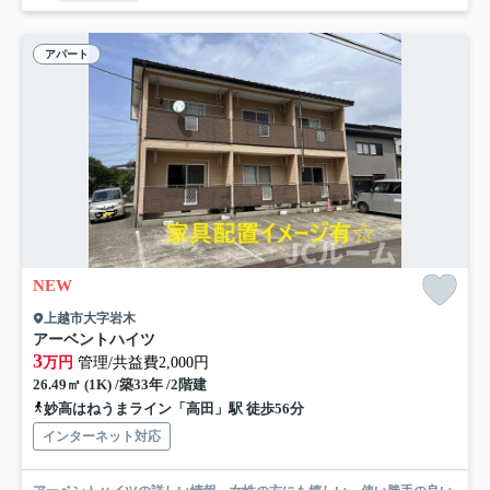
アパート
NEW
上越市大字岩木
アーベントハイツ
3
万円
管理/共益費2,000円
26.49㎡ (1K) /築33年 /2階建
妙高はねうまライン「高田」駅 徒歩56分
インターネット対応