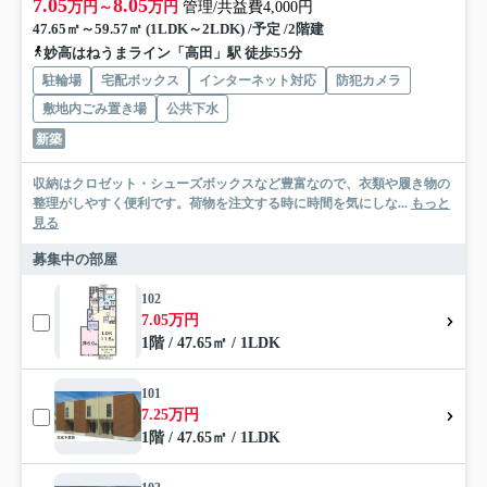
7.05
8.05
万円～
万円
管理/共益費4,000円
47.65㎡～59.57㎡ (1LDK～2LDK) /予定 /2階建
妙高はねうまライン「高田」駅 徒歩55分
駐輪場
宅配ボックス
インターネット対応
防犯カメラ
敷地内ごみ置き場
公共下水
新築
収納はクロゼット・シューズボックスなど豊富なので、衣類や履き物の
整理がしやすく便利です。荷物を注文する時に時間を気にしな...
もっと
見る
募集中の部屋
102
7.05万円
1階 / 47.65㎡ / 1LDK
101
7.25万円
1階 / 47.65㎡ / 1LDK