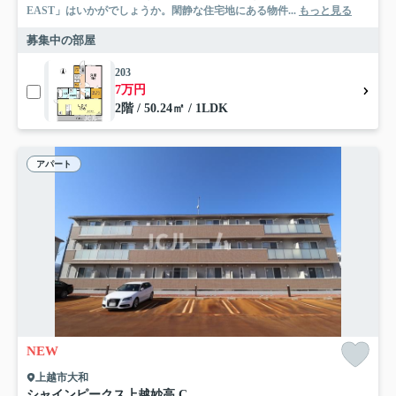
EAST」はいかがでしょうか。閑静な住宅地にある物件...
もっと見る
募集中の部屋
203
7万円
2階 / 50.24㎡ / 1LDK
アパート
NEW
上越市大和
シャインピークス上越妙高 C