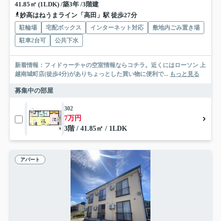
41.85㎡ (1LDK) /築3年 /3階建
妙高はねうまライン「高田」駅 徒歩27分
駐輪場
宅配ボックス
インターネット対応
敷地内ごみ置き場
駐車2台可
公共下水
新着情報：フィドゥーチャの空室情報ならコチラ。近くにはローソン 上
越南城町店(徒歩4分)がありちょっとした買い物に便利で...
もっと見る
募集中の部屋
302
7万円
3階 / 41.85㎡ / 1LDK
アパート