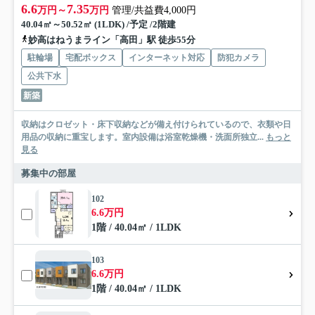
6.6
7.35
万円～
万円
管理/共益費4,000円
40.04㎡～50.52㎡ (1LDK) /予定 /2階建
妙高はねうまライン「高田」駅 徒歩55分
駐輪場
宅配ボックス
インターネット対応
防犯カメラ
公共下水
新築
収納はクロゼット・床下収納などが備え付けられているので、衣類や日
用品の収納に重宝します。室内設備は浴室乾燥機・洗面所独立...
もっと
見る
募集中の部屋
102
6.6万円
1階 / 40.04㎡ / 1LDK
103
6.6万円
1階 / 40.04㎡ / 1LDK