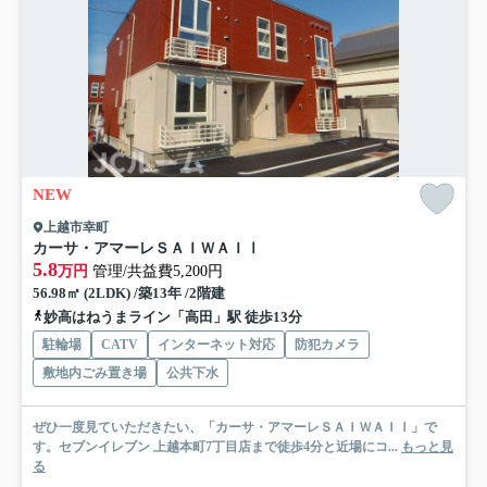
NEW
上越市幸町
カーサ・アマーレＳＡＩＷＡＩⅠ
5.8
万円
管理/共益費5,200円
56.98㎡ (2LDK) /築13年 /2階建
妙高はねうまライン「高田」駅 徒歩13分
駐輪場
CATV
インターネット対応
防犯カメラ
敷地内ごみ置き場
公共下水
ぜひ一度見ていただきたい、「カーサ・アマーレＳＡＩＷＡＩⅠ」で
す。セブンイレブン 上越本町7丁目店まで徒歩4分と近場にコ...
もっと見
る