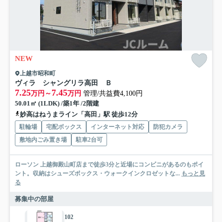
NEW
上越市昭和町
ヴィラ シャングリラ高田 Ｂ
7.25
7.45
万円～
万円
管理/共益費4,100円
50.01㎡ (1LDK) /築1年 /2階建
妙高はねうまライン「高田」駅 徒歩12分
駐輪場
宅配ボックス
インターネット対応
防犯カメラ
敷地内ごみ置き場
駐車2台可
ローソン 上越御殿山町店まで徒歩3分と近場にコンビニがあるのもポイ
ント。収納はシューズボックス・ウォークインクロゼットな...
もっと見
る
募集中の部屋
102