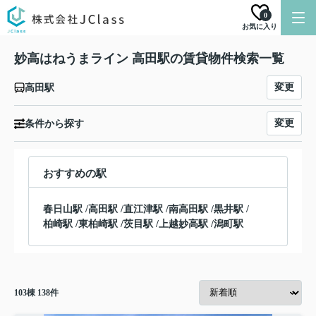
0
お気に入り
妙高はねうまライン 高田駅の賃貸物件検索一覧
変更
高田駅
変更
条件から探す
おすすめの駅
春日山駅
/
高田駅
/
直江津駅
/
南高田駅
/
黒井駅
/
柏崎駅
/
東柏崎駅
/
茨目駅
/
上越妙高駅
/
潟町駅
103
棟
138
件