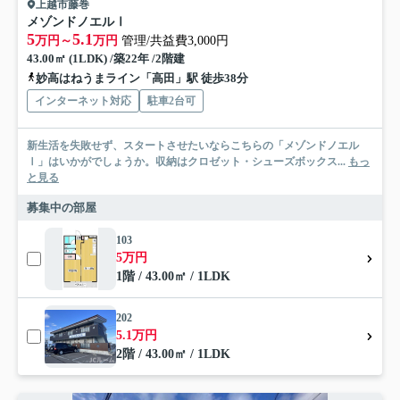
上越市藤巻
メゾンドノエルⅠ
5
5.1
万円～
万円
管理/共益費3,000円
43.00㎡ (1LDK) /築22年 /2階建
妙高はねうまライン「高田」駅 徒歩38分
インターネット対応
駐車2台可
新生活を失敗せず、スタートさせたいならこちらの「メゾンドノエル
Ⅰ」はいかがでしょうか。収納はクロゼット・シューズボックス...
もっ
と見る
募集中の部屋
103
5万円
1階 / 43.00㎡ / 1LDK
202
5.1万円
2階 / 43.00㎡ / 1LDK