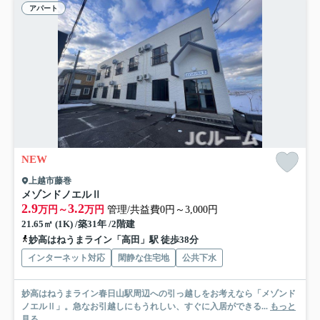
アパート
NEW
上越市藤巻
メゾンドノエルⅡ
2.9
3.2
万円～
万円
管理/共益費0円～3,000円
21.65㎡ (1K) /築31年 /2階建
妙高はねうまライン「高田」駅 徒歩38分
インターネット対応
閑静な住宅地
公共下水
妙高はねうまライン春日山駅周辺への引っ越しをお考えなら「メゾンド
ノエルⅡ」。急なお引越しにもうれしい、すぐに入居ができる...
もっと
見る