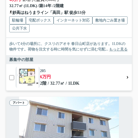
32.77㎡ (1LDK) /築14年 /2階建
妙高はねうまライン「高田」駅 徒歩53分
駐輪場
宅配ボックス
インターネット対応
敷地内ごみ置き場
公共下水
歩いて4分の場所に、クスリのアオキ 春日山町店があります。1LDKの
物件です。荷物を注文する時に時間を気にせずに済む宅配...
もっと見る
募集中の部屋
205
6万円
2階 / 32.77㎡ / 1LDK
アパート