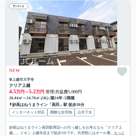
アパート
NEW
上越市大字寺
クリア上越
4.5
5.2
万円～
万円
管理/共益費5,000円
26.44㎡～34.70㎡ (1K) /築24年 /2階建
妙高はねうまライン「高田」駅 徒歩38分
インターネット対応
閑静な住宅地
公共下水
妙高はねうまライン高田駅周辺への引っ越しをお考えなら「クリア上
越」。イオン 上越寺店まで徒歩3分です。共用部にはオール電...
もっと