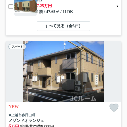
103
7.25万円
1階 / 47.65㎡ / 1LDK
すべて見る（全6戸）
アパート
NEW
上越市春日山町
メゾンドオランジュ
6
万円
管理/共益費9,000円