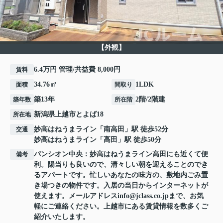
【外観】
6.4万円 管理/共益費 8,000円
賃料
34.76㎡
1LDK
面積
間取り
築13年
2階/2階建
築年数
所在階
新潟県
上越市
とよば
18
所在地
妙高はねうまライン
「
南高田
」駅 徒歩52分
交通
妙高はねうまライン
「
高田
」駅 徒歩50分
パンシオン中央：妙高はねうまライン高田にも近くて便
備考
利。陽当りも良いので、清々しい朝を迎えることのでき
るアパートです。忙しいあなたの味方の、敷地内ごみ置
き場つきの物件です。入居の当日からインターネットが
使えます。メールアドレスinfo@jclass.co.jpまで、お気
軽にご連絡ください。上越市にある賃貸情報を数多くご
紹介いたします。