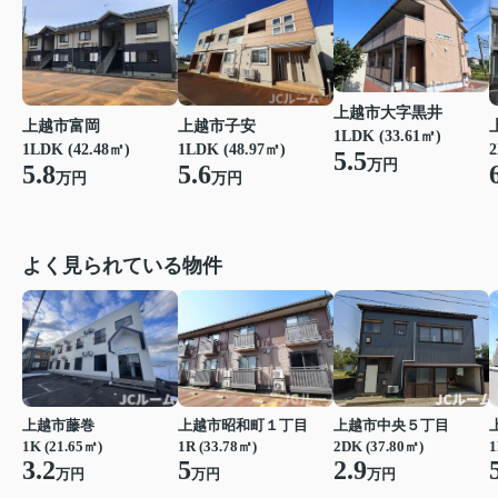
上越市大字黒井
上越市富岡
上越市子安
1LDK (33.61㎡)
1LDK (42.48㎡)
1LDK (48.97㎡)
2
5.5
万円
5.8
5.6
万円
万円
よく見られている物件
上越市藤巻
上越市昭和町１丁目
上越市中央５丁目
1K (21.65㎡)
1R (33.78㎡)
2DK (37.80㎡)
1
3.2
5
2.9
万円
万円
万円