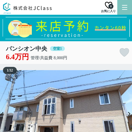
0
お気に入り
パンシオン中央
空室1
6.4万円
管理/共益費 8,000円
1
/
32