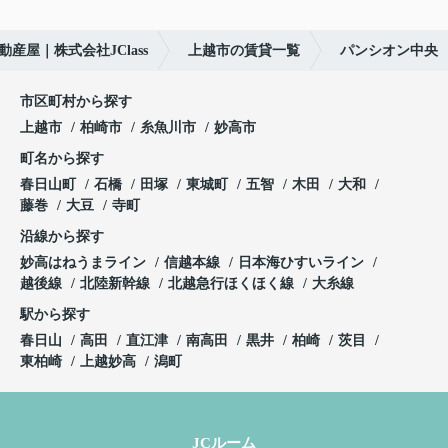
産屋｜株式会社JClass
上越市の賃貸一覧
パンシオン中央
市区町村から探す
上越市
柏崎市
糸魚川市
妙高市
町名から探す
春日山町
石橋
田塚
東城町
五智
木田
大和
藤巻
大豆
寺町
沿線から探す
妙高はねうまライン
信越本線
日本海ひすいライン
越後線
北陸新幹線
北越急行ほくほく線
大糸線
駅から探す
春日山
高田
直江津
南高田
黒井
柏崎
茨目
東柏崎
上越妙高
潟町
JCルーム