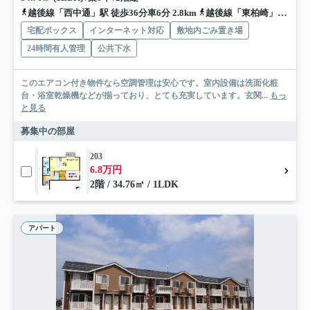
越後線「西中通」駅 徒歩36分車6分 2.8km
越後線「東柏崎」駅 徒歩34分車7分 2.7km
宅配ボックス
インターネット対応
敷地内ごみ置き場
24時間有人管理
公共下水
このエアコン付き物件なら空調管理は安心です。室内設備は洗面化粧
台・浴室乾燥機などが揃っており、とても充実しています。玄関...
もっ
と見る
募集中の部屋
203
6.8万円
2階 / 34.76㎡ / 1LDK
アパート