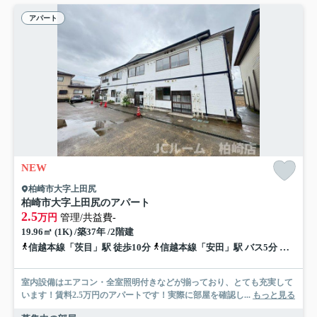
アパート
NEW
柏崎市大字上田尻
柏崎市大字上田尻のアパート
2.5
万円
管理/共益費-
19.96㎡ (1K) /築37年 /2階建
信越本線「茨目」駅 徒歩10分
信越本線「安田」駅 バス5分 越後交通「池の峰北」 停歩1分
室内設備はエアコン・全室照明付きなどが揃っており、とても充実して
います！賃料2.5万円のアパートです！実際に部屋を確認し...
もっと見る