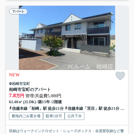
アパート
NEW
柏崎市宝町
柏崎市宝町のアパート
7.8
万円
管理/共益費5,000円
62.48㎡ (2LDK) /築15年 /2階建
信越本線「柏崎」駅 徒歩21分
信越本線「茨目」駅 徒歩21分
越後線
敷地内ごみ置き場
駐車2台可
公共下水
収納はウォークインクロゼット・シューズボックス・全居室収納など豊