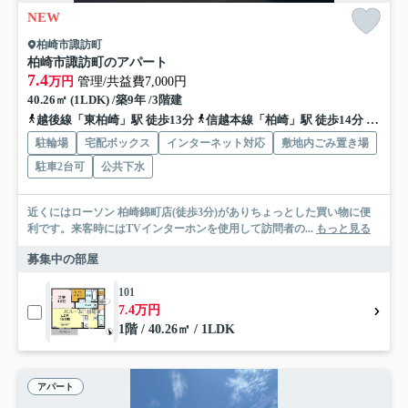
NEW
柏崎市諏訪町
柏崎市諏訪町のアパート
7.4
万円
管理/共益費7,000円
40.26㎡ (1LDK) /築9年 /3階建
越後線「東柏崎」駅 徒歩13分
信越本線「柏崎」駅 徒歩14分
信越本
駐輪場
宅配ボックス
インターネット対応
敷地内ごみ置き場
駐車2台可
公共下水
近くにはローソン 柏崎錦町店(徒歩3分)がありちょっとした買い物に便
利です。来客時にはTVインターホンを使用して訪問者の...
もっと見る
募集中の部屋
101
7.4万円
1階 / 40.26㎡ / 1LDK
アパート