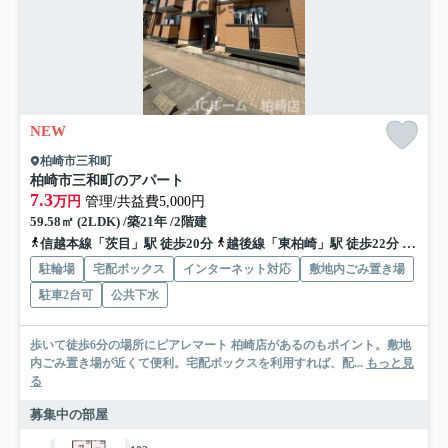
NEW
柏崎市三和町
柏崎市三和町のアパート
7.3
万円
管理/共益費5,000円
59.58㎡ (2LDK) /築21年 /2階建
信越本線「茨目」駅 徒歩20分
越後線「東柏崎」駅 徒歩22分
信越本
駐輪場
宅配ボックス
インターネット対応
敷地内ごみ置き場
駐車2台可
公共下水
歩いて徒歩6分の場所にピアレマート 柏崎店があるのもポイント。敷地
内ごみ置き場が近くて便利。宅配ボックスを利用すれば、配...
もっと見
る
募集中の部屋