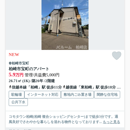
NEW
柏崎市宝町
柏崎市宝町のアパート
5.9
万円
管理/共益費5,000円
26.71㎡ (1K) /築26年 /2階建
信越本線「柏崎」駅 徒歩11分
越後線「東柏崎」駅 徒歩18分
信越本
駐輪場
インターネット対応
敷地内ごみ置き場
閑静な住宅地
公共下水
コモタウン柏崎(柏崎 複合ショッピングセンター)まで徒歩3分です。通
風良好でさわやかな暮らしを送れる物件となっております...
もっと見る