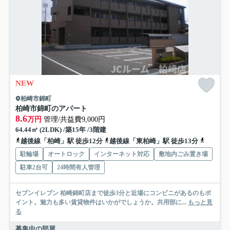
NEW
柏崎市錦町
柏崎市錦町のアパート
8.6
万円
管理/共益費9,000円
64.44㎡ (2LDK) /築15年 /3階建
越後線「柏崎」駅 徒歩12分
越後線「東柏崎」駅 徒歩13分
信越本線
駐輪場
オートロック
インターネット対応
敷地内ごみ置き場
駐車2台可
24時間有人管理
セブンイレブン 柏崎錦町店まで徒歩3分と近場にコンビニがあるのもポ
イント。魅力も多い賃貸物件はいかがでしょうか。共用部に...
もっと見
る
募集中の部屋