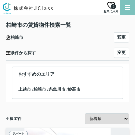
0
お気に入り
柏崎市の賃貸物件検索一覧
変更
柏崎市
変更
条件から探す
おすすめのエリア
上越市
/
柏崎市
/
糸魚川市
/
妙高市
44
棟
57
件
アパート