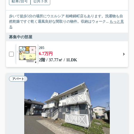
駐車2台可
公共下水
歩いて徒歩5分の場所にウエルシア 柏崎錦町店もあります。洗濯物も自
然乾燥ですぐ乾く通風良好な間取りの物件。収納はウォーク...
もっと見
る
募集中の部屋
205
6.7万円
2階 / 37.77㎡ / 1LDK
アパート