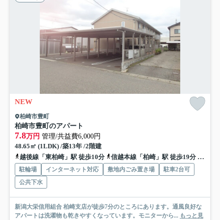
NEW
柏崎市豊町
柏崎市豊町のアパート
7.8
万円
管理/共益費6,000円
48.65㎡ (1LDK) /築13年 /2階建
越後線「東柏崎」駅 徒歩10分
信越本線「柏崎」駅 徒歩19分
信越本
駐輪場
インターネット対応
敷地内ごみ置き場
駐車2台可
公共下水
新潟大栄信用組合 柏崎支店が徒歩7分のところにあります。通風良好な
アパートは洗濯物も乾きやすくなっています。モニターから...
もっと見