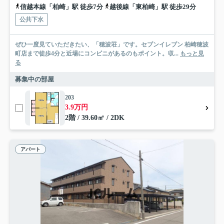
信越本線「柏崎」駅 徒歩7分
越後線「東柏崎」駅 徒歩29分
公共下水
ぜひ一度見ていただきたい、「穂波荘」です。セブンイレブン 柏崎穂波
町店まで徒歩4分と近場にコンビニがあるのもポイント。収...
もっと見
る
募集中の部屋
203
3.9万円
2階 / 39.60㎡ / 2DK
アパート