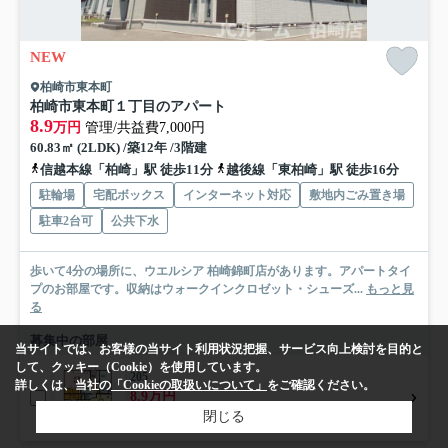
NEW
柏崎市東本町
柏崎市東本町１丁目のアパート
8.9
万円
管理/共益費7,000円
60.83㎡ (2LDK) /築12年 /3階建
信越本線「柏崎」駅 徒歩11分
越後線「東柏崎」駅 徒歩16分
駐輪場
宅配ボックス
インターネット対応
敷地内ごみ置き場
駐車2台可
公共下水
歩いて4分の場所に、ウエルシア 柏崎錦町店があります。アパートタイ
プのお部屋です。収納はウォークインクロゼット・シューズ...
もっと見
る
募集中の部屋
当サイトでは、お客様の当サイト利用状況把握、サービス向上検討を目的と
して、クッキー（Cookie）を使用しています。
205
詳しくは、当社の
「Cookieの取扱いについて」
をご確認ください。
8.9万円
閉じる
2階 / 60.83㎡ / 2LDK