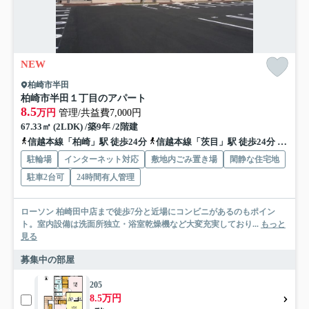
NEW
柏崎市半田
柏崎市半田１丁目のアパート
8.5
万円
管理/共益費7,000円
67.33㎡ (2LDK) /築9年 /2階建
信越本線「柏崎」駅 徒歩24分
信越本線「茨目」駅 徒歩24分
越後線
駐輪場
インターネット対応
敷地内ごみ置き場
閑静な住宅地
駐車2台可
24時間有人管理
ローソン 柏崎田中店まで徒歩7分と近場にコンビニがあるのもポイン
ト。室内設備は洗面所独立・浴室乾燥機など大変充実しており...
もっと
見る
募集中の部屋
205
8.5万円