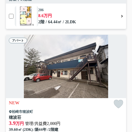
206
8.6万円
2階 / 64.44㎡ / 2LDK
アパート
NEW
柏崎市穂波町
穂波荘
3.9
万円
管理/共益費2,000円
39.60㎡ (2DK) /築44年 /2階建