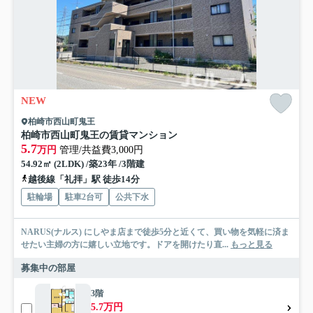
NEW
柏崎市西山町鬼王
柏崎市西山町鬼王の賃貸マンション
5.7
万円
管理/共益費3,000円
54.92㎡ (2LDK) /築23年 /3階建
越後線「礼拝」駅 徒歩14分
駐輪場
駐車2台可
公共下水
NARUS(ナルス) にしやま店まで徒歩5分と近くて、買い物を気軽に済ま
せたい主婦の方に嬉しい立地です。ドアを開けたり直...
もっと見る
募集中の部屋
3階
5.7万円