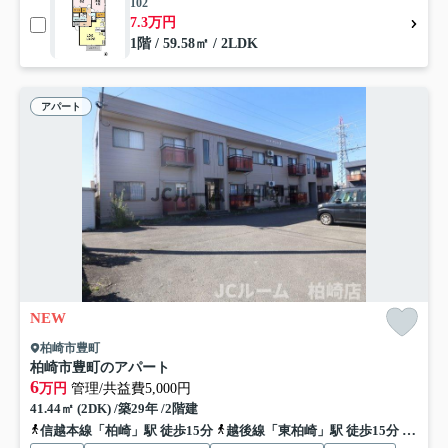
102
7.3万円
1階 / 59.58㎡ / 2LDK
アパート
NEW
柏崎市豊町
柏崎市豊町のアパート
6
万円
管理/共益費5,000円
41.44㎡ (2DK) /築29年 /2階建
信越本線「柏崎」駅 徒歩15分
越後線「東柏崎」駅 徒歩15分
信越本