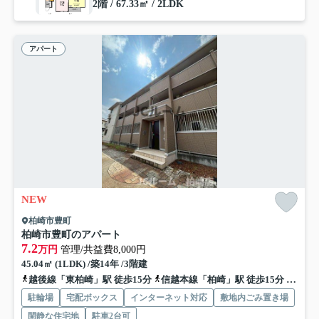
2階 / 67.33㎡ / 2LDK
アパート
NEW
柏崎市豊町
柏崎市豊町のアパート
7.2
万円
管理/共益費8,000円
45.04㎡ (1LDK) /築14年 /3階建
越後線「東柏崎」駅 徒歩15分
信越本線「柏崎」駅 徒歩15分
信越本
駐輪場
宅配ボックス
インターネット対応
敷地内ごみ置き場
閑静な住宅地
駐車2台可