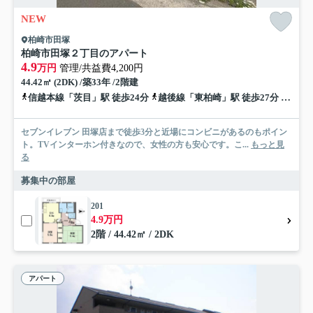
NEW
柏崎市田塚
柏崎市田塚２丁目のアパート
4.9
万円
管理/共益費4,200円
44.42㎡ (2DK) /築33年 /2階建
信越本線「茨目」駅 徒歩24分
越後線「東柏崎」駅 徒歩27分
越後線
セブンイレブン 田塚店まで徒歩3分と近場にコンビニがあるのもポイン
ト。TVインターホン付きなので、女性の方も安心です。こ...
もっと見
る
募集中の部屋
201
4.9万円
2階 / 44.42㎡ / 2DK
アパート