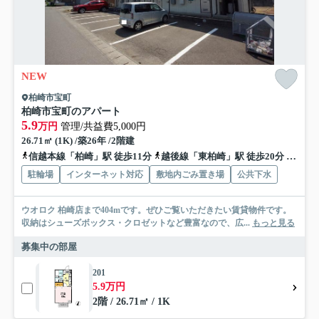
NEW
柏崎市宝町
柏崎市宝町のアパート
5.9
万円
管理/共益費5,000円
26.71㎡ (1K) /築26年 /2階建
信越本線「柏崎」駅 徒歩11分
越後線「東柏崎」駅 徒歩20分
信越本
駐輪場
インターネット対応
敷地内ごみ置き場
公共下水
ウオロク 柏崎店まで404mです。ぜひご覧いただきたい賃貸物件です。
収納はシューズボックス・クロゼットなど豊富なので、広...
もっと見る
募集中の部屋
201
5.9万円
2階 / 26.71㎡ / 1K