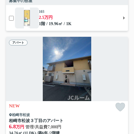
募集中の部屋
103
2.5万円
1階 / 19.96㎡ / 1K
アパート
NEW
柏崎市松波
柏崎市松波３丁目のアパート
6.8
万円
管理/共益費7,000円
34.76㎡ (1LDK) /築6年 /2階建