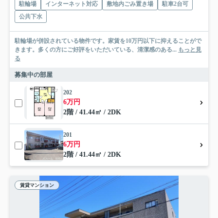
駐輪場
インターネット対応
敷地内ごみ置き場
駐車2台可
公共下水
駐輪場が併設されている物件です。家賃を10万円以下に抑えることがで
きます。多くの方にご好評をいただいている、清潔感のある...
もっと見
る
募集中の部屋
202
6万円
2階 / 41.44㎡ / 2DK
201
6万円
2階 / 41.44㎡ / 2DK
賃貸マンション