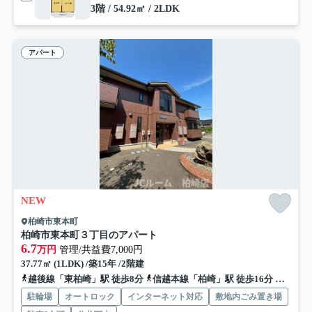
3階 / 54.92㎡ / 2LDK
アパート
NEW
柏崎市東本町
柏崎市東本町３丁目のアパート
6.7
万円
管理/共益費7,000円
37.77㎡ (1LDK) /築15年 /2階建
越後線「東柏崎」駅 徒歩8分
信越本線「柏崎」駅 徒歩16分
信越本
駐輪場
オートロック
インターネット対応
敷地内ごみ置き場