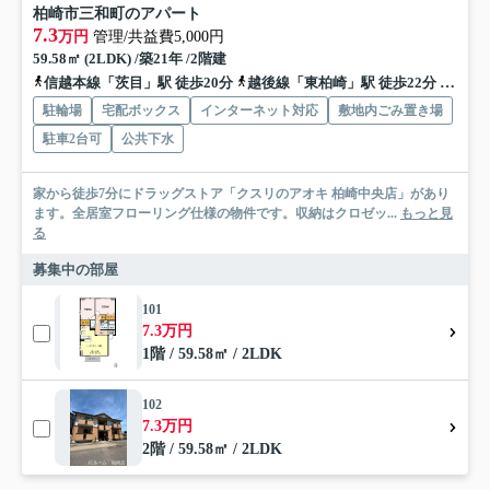
柏崎市三和町のアパート
7.3
万円
管理/共益費5,000円
59.58㎡ (2LDK) /築21年 /2階建
信越本線「茨目」駅 徒歩20分
越後線「東柏崎」駅 徒歩22分
信越本
駐輪場
宅配ボックス
インターネット対応
敷地内ごみ置き場
駐車2台可
公共下水
家から徒歩7分にドラッグストア「クスリのアオキ 柏崎中央店」があり
ます。全居室フローリング仕様の物件です。収納はクロゼッ...
もっと見
る
募集中の部屋
101
7.3万円
1階 / 59.58㎡ / 2LDK
102
7.3万円
2階 / 59.58㎡ / 2LDK