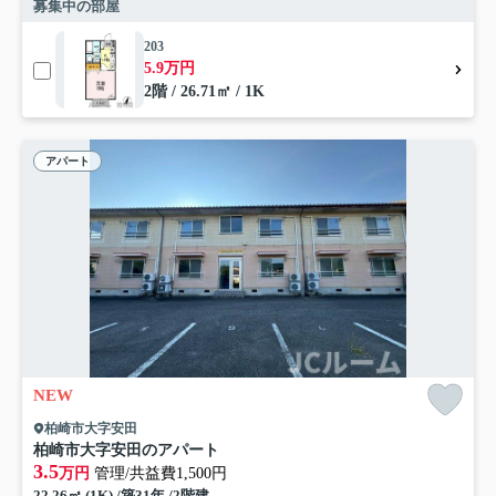
募集中の部屋
203
5.9万円
2階 / 26.71㎡ / 1K
アパート
NEW
柏崎市大字安田
柏崎市大字安田のアパート
3.5
万円
管理/共益費1,500円
22.26㎡ (1K) /築31年 /2階建