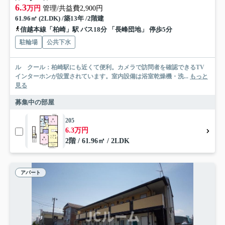
6.3
万円
管理/共益費2,900円
61.96㎡ (2LDK) /築13年 /2階建
信越本線「柏崎」駅 バス18分 「長峰団地」 停歩5分
駐輪場
公共下水
ル クール：柏崎駅にも近くて便利。カメラで訪問者を確認できるTV
インターホンが設置されています。室内設備は浴室乾燥機・洗...
もっと
見る
募集中の部屋
205
6.3万円
2階 / 61.96㎡ / 2LDK
アパート