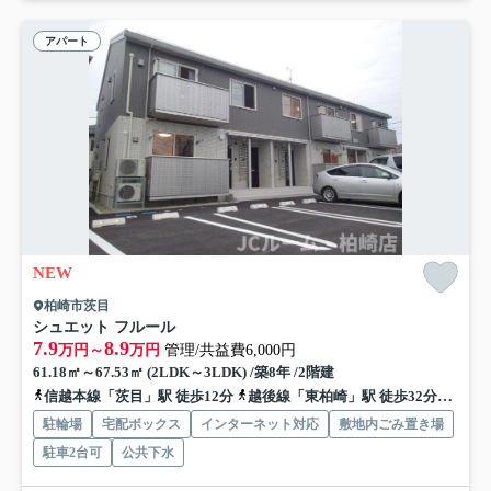
アパート
NEW
柏崎市茨目
シュエット フルール
7.9
8.9
万円～
万円
管理/共益費6,000円
61.18㎡～67.53㎡ (2LDK～3LDK) /築8年 /2階建
信越本線「茨目」駅 徒歩12分
越後線「東柏崎」駅 徒歩32分車9分 3.7km
駐輪場
宅配ボックス
インターネット対応
敷地内ごみ置き場
駐車2台可
公共下水