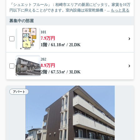
「シュエット フルール」：柏崎市エリアの新居にピッタリ。家賃を10万
円以下に抑えることができます。室内設備は浴室乾燥機・...
もっと見る
募集中の部屋
101
7.9万円
1階 / 61.18㎡ / 2LDK
202
8.9万円
2階 / 67.53㎡ / 3LDK
アパート