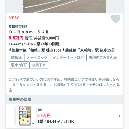
NEW
柏崎市鏡町
Ｄ－Ｒｏｏｍ・ＳＫⅡ
8.8
万円
管理/共益費8,000円
64.44㎡ (2LDK) /築13年 /3階建
信越本線「柏崎」駅 徒歩10分
越後線「東柏崎」駅 徒歩15分
駐輪場
オートロック
インターネット対応
敷地内ごみ置き場
駐車2台可
公共下水
こだわりで選びたい方におすすめ。柏崎市エリアで住まいをお探しなら
「Ｄ－Ｒｏｏｍ・ＳＫⅡ」。お掃除がしやすいIHキッチンは...
もっと見
る
募集中の部屋
105
8.8万円
1階 / 64.44㎡ / 2LDK