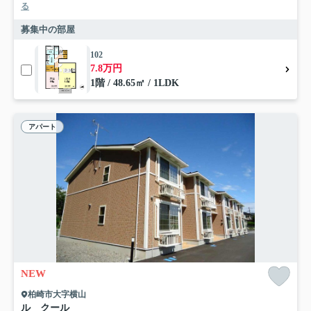
る
募集中の部屋
102
7.8万円
1階 / 48.65㎡ / 1LDK
アパート
NEW
柏崎市大字横山
ル クール