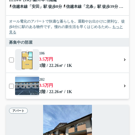
信越本線「安田」駅 徒歩8分
信越本線「北条」駅 徒歩39分
信越本
オール電化のアパートで快適な暮らしを。通勤やお出かけに便利な、徒
歩8分に駅のある物件です。憧れの新生活を早くはじめるため...
もっと
見る
募集中の部屋
106
3.5万円
1階 / 22.26㎡ / 1K
202
3.5万円
2階 / 22.26㎡ / 1K
アパート