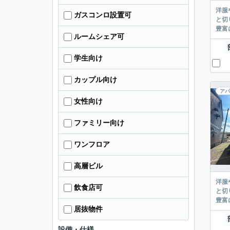
洋服
ガスコンロ設置可
と切
豊富に
ルームシェア可
学生向け
カップル向け
アパ
女性向け
ファミリー向け
ワンフロア
高層ビル
洋服
飲食店可
と切
豊富に
居抜物件
設備・仕様