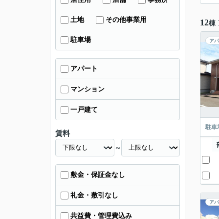
土地
その他事業用
12
棟
駐車場
アパ
アパート
マンション
一戸建て
駐車
賃料
～
敷金・保証金なし
礼金・敷引なし
アパ
共益費・管理費込み