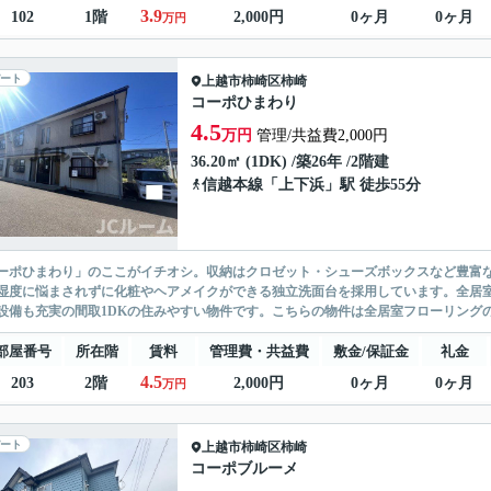
3.9
102
1階
2,000円
0ヶ月
0ヶ月
万円
ート
上越市
柿崎区柿崎
コーポひまわり
4.5
万円
管理/共益費2,000円
36.20㎡ (1DK) /築26年 /2階建
信越本線
「
上下浜
」駅 徒歩55分
ーポひまわり」のここがイチオシ。収納はクロゼット・シューズボックスなど豊富
湿度に悩まされずに化粧やヘアメイクができる独立洗面台を採用しています。全居
設備も充実の間取1DKの住みやすい物件です。こちらの物件は全居室フローリングのア
部屋番号
所在階
賃料
管理費・共益費
敷金/保証金
礼金
4.5
203
2階
2,000円
0ヶ月
0ヶ月
万円
ート
上越市
柿崎区柿崎
コーポブルーメ