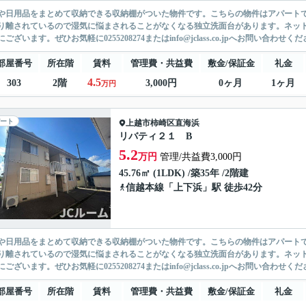
や日用品をまとめて収納できる収納棚がついた物件です。こちらの物件はアパートで
り離されているので湿気に悩まされることがなくなる独立洗面台があります。ネット回
ございます。ぜひお気軽に0255208274またはinfo@jclass.co.jpへお問い合わせくださ
部屋番号
所在階
賃料
管理費・共益費
敷金/保証金
礼金
4.5
303
2階
3,000円
0ヶ月
1ヶ月
万円
ート
上越市
柿崎区直海浜
リバティ２１ B
5.2
万円
管理/共益費3,000円
45.76㎡ (1LDK) /築35年 /2階建
信越本線
「
上下浜
」駅 徒歩42分
や日用品をまとめて収納できる収納棚がついた物件です。こちらの物件はアパートで
り離されているので湿気に悩まされることがなくなる独立洗面台があります。ネット回
ございます。ぜひお気軽に0255208274またはinfo@jclass.co.jpへお問い合わせくださ
部屋番号
所在階
賃料
管理費・共益費
敷金/保証金
礼金