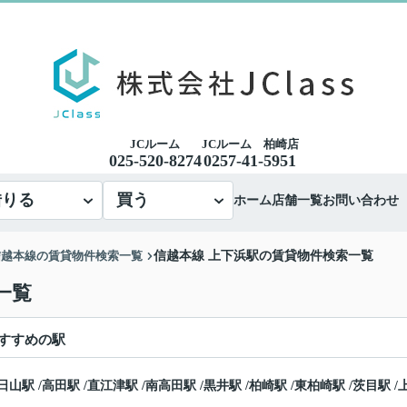
JCルーム
JCルーム 柏崎店
025-520-8274
0257-41-5951
借りる
買う
ホーム
店舗一覧
お問い合わせ
信越本線の賃貸物件検索一覧
信越本線 上下浜駅の賃貸物件検索一覧
一覧
すすめの駅
日山駅
/
高田駅
/
直江津駅
/
南高田駅
/
黒井駅
/
柏崎駅
/
東柏崎駅
/
茨目駅
/