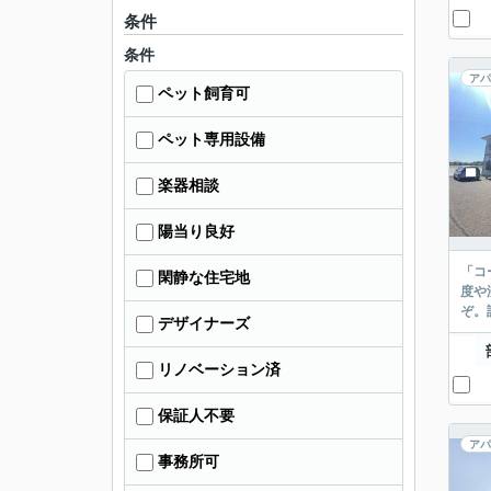
条件
条件
アパ
ペット飼育可
ペット専用設備
楽器相談
陽当り良好
「コ
閑静な住宅地
度や
ぞ。
デザイナーズ
リノベーション済
保証人不要
アパ
事務所可