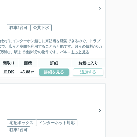
駐車2台可
公共下水
会わずにインターホン越しに来訪者を確認できるので、トラブ
ので、広々と空間を利用することも可能です。月々の賃料が5万
利な、駅まで徒歩9分の物件です。バル...
もっと見る
間取り
面積
詳細
お気に入り
1LDK
45.88㎡
詳細を見る
追加する
宅配ボックス
インターネット対応
駐車2台可