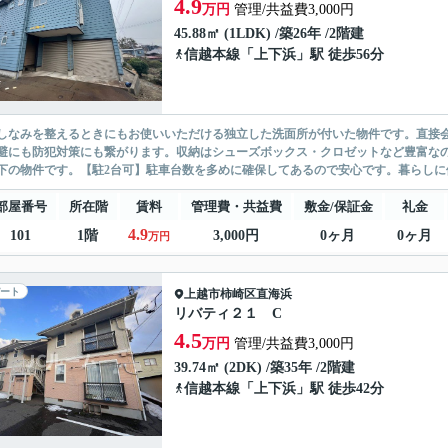
4.9
万円
管理/共益費3,000円
45.88㎡ (1LDK) /築26年 /2階建
信越本線
「
上下浜
」駅 徒歩56分
しなみを整えるときにもお使いいただける独立した洗面所が付いた物件です。直接
避にも防犯対策にも繋がります。収納はシューズボックス・クロゼットなど豊富な
下の物件です。【駐2台可】駐車台数を多めに確保してあるので安心です。暮らしに便
部屋番号
所在階
賃料
管理費・共益費
敷金/保証金
礼金
4.9
101
1階
3,000円
0ヶ月
0ヶ月
万円
ート
上越市
柿崎区直海浜
リバティ２１ C
4.5
万円
管理/共益費3,000円
39.74㎡ (2DK) /築35年 /2階建
信越本線
「
上下浜
」駅 徒歩42分