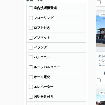
室内洗濯機置場
アパ
フローリング
ロフト付き
メゾネット
ベランダ
知ら
バルコニー
くな
な1
ルーフバルコニー
オール電化
エレベーター
アパ
照明器具付き