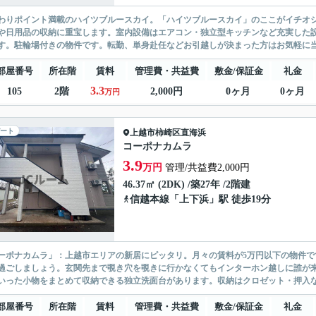
わりポイント満載のハイツブルースカイ。「ハイツブルースカイ」のここがイチオ
や日用品の収納に重宝します。室内設備はエアコン・独立型キッチンなど充実した設
す。駐輪場付きの物件です。転勤、単身赴任などお引越しが決まった方はお気軽に当
部屋番号
所在階
賃料
管理費・共益費
敷金/保証金
礼金
3.3
105
2階
2,000円
0ヶ月
0ヶ月
万円
ート
上越市
柿崎区直海浜
コーポナカムラ
3.9
万円
管理/共益費2,000円
46.37㎡ (2DK) /築27年 /2階建
信越本線
「
上下浜
」駅 徒歩19分
ーポナカムラ」：上越市エリアの新居にピッタリ。月々の賃料が5万円以下の物件
過ごしましょう。玄関先まで覗き穴を覗きに行かなくてもインターホン越しに誰が
いった小物をまとめて収納できる独立洗面台があります。収納はクロゼット・押入な
部屋番号
所在階
賃料
管理費・共益費
敷金/保証金
礼金