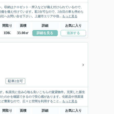
シ。収納はクロゼット・押入などが備え付けられているので、
備を備え付けています。駐2台可なので、2台目の車も停めら
社へお問い合せ下さい。上越市エリアや信...
もっと見る
間取り
面積
詳細
お気に入り
1DK
33.00㎡
詳細を見る
追加する
駐車2台可
です。転居先に住み心地も良いこちらの賃貸物件。充実した新生
来たのかを確認できるので安心感があります。化粧品や洗面道
ど豊富なので、広々と空間を利用すること...
もっと見る
間取り
面積
詳細
お気に入り