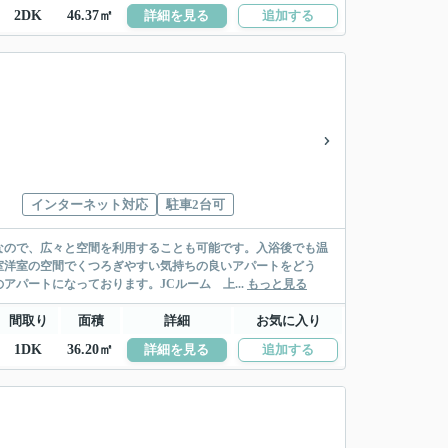
2DK
46.37㎡
詳細を見る
追加する
インターネット対応
駐車2台可
なので、広々と空間を利用することも可能です。入浴後でも温
室洋室の空間でくつろぎやすい気持ちの良いアパートをどう
パートになっております。JCルーム 上...
もっと見る
間取り
面積
詳細
お気に入り
1DK
36.20㎡
詳細を見る
追加する