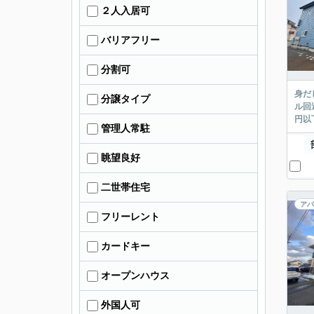
２人入居可
バリアフリー
分割可
身だ
分譲タイプ
ル回
円以
管理人常駐
眺望良好
二世帯住宅
アパ
フリーレント
カードキー
オープンハウス
外国人可