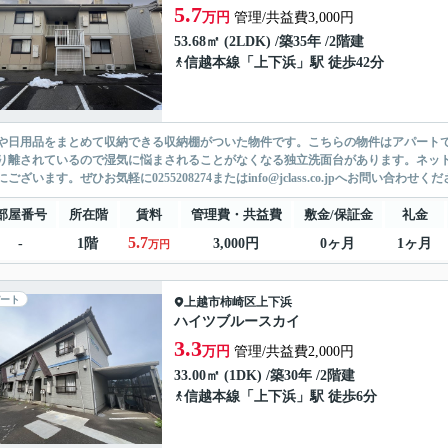
5.7
万円
管理/共益費3,000円
53.68㎡ (2LDK) /築35年 /2階建
信越本線
「
上下浜
」駅 徒歩42分
や日用品をまとめて収納できる収納棚がついた物件です。こちらの物件はアパートで
り離されているので湿気に悩まされることがなくなる独立洗面台があります。ネット回
ございます。ぜひお気軽に0255208274またはinfo@jclass.co.jpへお問い合わせくださ
部屋番号
所在階
賃料
管理費・共益費
敷金/保証金
礼金
5.7
-
1階
3,000円
0ヶ月
1ヶ月
万円
ート
上越市
柿崎区上下浜
ハイツブルースカイ
3.3
万円
管理/共益費2,000円
33.00㎡ (1DK) /築30年 /2階建
信越本線
「
上下浜
」駅 徒歩6分