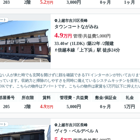
5.2
203
2階
3,000円
0ヶ月
1ヶ月
万円
ート
上越市
吉川区長峰
タウンコートながみね
4.9
万円
管理/共益費5,000円
33.40㎡ (1LDK) /築22年 /2階建
信越本線
「
上下浜
」駅 徒歩24分
ない人が来た時でも玄関を開けずに顔を確認できるTVインターホンが付いておりま
っています。収納力と掃除のしやすさを同時に備えているシステムキッチンを採用
LDKです。こちらの物件はアパートです。こちらの物件は家賃を5万円以下に抑えたい
部屋番号
所在階
賃料
管理費・共益費
敷金/保証金
礼金
4.9
205
2階
5,000円
0ヶ月
5万円
万円
ート
上越市
吉川区長峰
ヴィラ・ベルデベル A
5.4