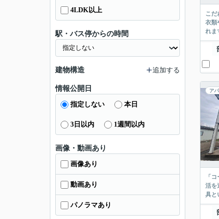
4LDK以上
こだ
衣類
れま
駅・バス停からの時間
建物構造
追加する
情報公開日
アパ
指定しない
本日
3日以内
1週間以内
画像・動画あり
画像あり
「コ
動画あり
活を
具と
パノラマあり