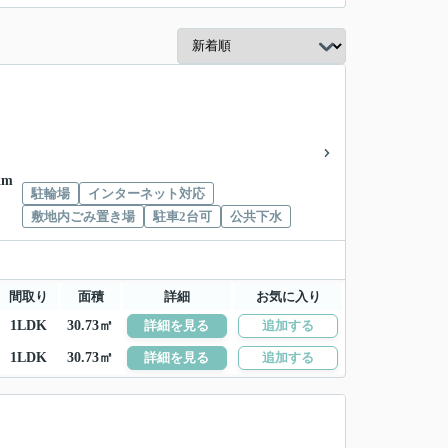
km
駐輪場
インターネット対応
敷地内ごみ置き場
駐車2台可
公共下水
間取り
面積
詳細
お気に入り
1LDK
30.73㎡
詳細を見る
追加する
1LDK
30.73㎡
詳細を見る
追加する