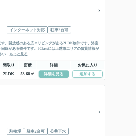
インターネット対応
駐車2台可
す。開放感のある広々リビングがある2LDK物件です。浴室
線がある物件です。JClassには上越市エリアの賃貸情報が
い...
もっと見る
間取り
面積
詳細
お気に入り
2LDK
53.68㎡
詳細を見る
追加する
駐輪場
駐車2台可
公共下水