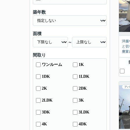
築年数
面積
洋服
～
と切
豊富に
間取り
ワンルーム
1K
1DK
1LDK
アパ
2K
2DK
2LDK
3K
3DK
3LDK
4K
4DK