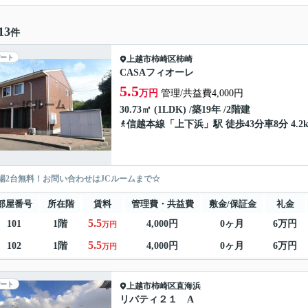
13
件
ート
上越市
柿崎区柿崎
CASAフィオーレ
5.5
万円
管理/共益費4,000円
30.73㎡ (1LDK) /築19年 /2階建
信越本線
「
上下浜
」駅 徒歩43分車8分 4.2
場2台無料！お問い合わせはJCルームまで☆
部屋番号
所在階
賃料
管理費・共益費
敷金/保証金
礼金
5.5
101
1階
4,000円
0ヶ月
6万円
万円
5.5
102
1階
4,000円
0ヶ月
6万円
万円
ート
上越市
柿崎区直海浜
リバティ２１ A