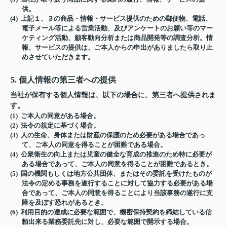
供。
(4) 上記１、３の商品・情報・サービス提供のための郵便物、電話、
電子メール等による営業活動、及びアンケートのお願い等のマー
ケティング活動、顧客動向分析または商品開発等の調査分析。情
報、サービスの提供は、ご本人からの申出がありましたら取り止
めさせていただきます。
5. 個人情報の第三者への提供
当社が保有する個人情報は、以下の場合に、第三者へ提供されま
す。
(1) ご本人の同意がある場合。
(2) 法令の規定に基づく場合。
(3) 人の生命、身体または財産の保護のため必要がある場合であっ
て、ご本人の同意を得ることが困難である場合。
(4) 公衆衛生の向上または児童の健全な育成の推進のため特に必要が
ある場合であって、ご本人の同意を得ることが困難であるとき。
(5) 国の機関もしくは地方公共団体、またはその委託を受けたものが
法令の定める事務を遂行することに対して協力する必要がある場
合であって、ご本人の同意を得ることにより当該事務の遂行に支
障を及ぼす恐れがあるとき。
(6) 利用目的の達成に必要な範囲で、機密保持契約を締結している信
頼出来る業務委託先に対し、必要な範囲で開示する場合。