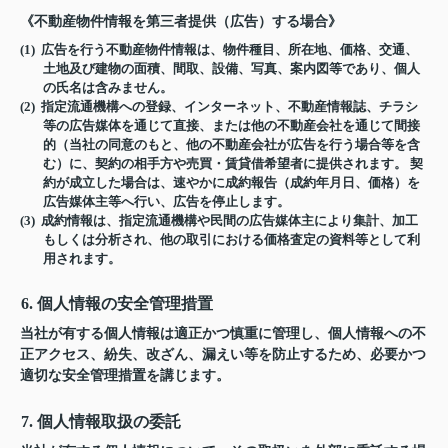
《不動産物件情報を第三者提供（広告）する場合》
(1) 広告を行う不動産物件情報は、物件種目、所在地、価格、交通、
土地及び建物の面積、間取、設備、写真、案内図等であり、個人
の氏名は含みません。
(2) 指定流通機構への登録、インターネット、不動産情報誌、チラシ
等の広告媒体を通じて直接、または他の不動産会社を通じて間接
的（当社の同意のもと、他の不動産会社が広告を行う場合等を含
む）に、契約の相手方や売買・賃貸借希望者に提供されます。 契
約が成立した場合は、速やかに成約報告（成約年月日、価格）を
広告媒体主等へ行い、広告を停止します。
(3) 成約情報は、指定流通機構や民間の広告媒体主により集計、加工
もしくは分析され、他の取引における価格査定の資料等として利
用されます。
6. 個人情報の安全管理措置
当社が有する個人情報は適正かつ慎重に管理し、個人情報への不
正アクセス、紛失、改ざん、漏えい等を防止するため、必要かつ
適切な安全管理措置を講じます。
7. 個人情報取扱の委託