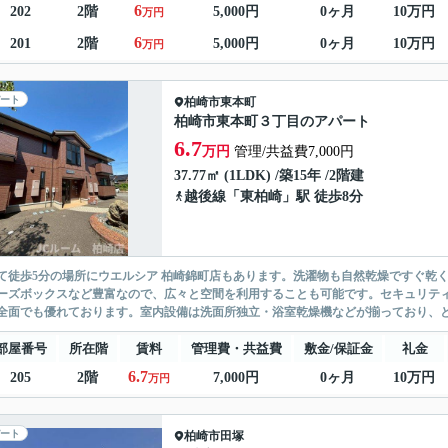
6
202
2階
5,000円
0ヶ月
10万円
万円
6
201
2階
5,000円
0ヶ月
10万円
万円
ート
柏崎市
東本町
柏崎市東本町３丁目のアパート
6.7
万円
管理/共益費7,000円
37.77㎡ (1LDK) /築15年 /2階建
越後線
「
東柏崎
」駅 徒歩8分
て徒歩5分の場所にウエルシア 柏崎錦町店もあります。洗濯物も自然乾燥ですぐ乾
ーズボックスなど豊富なので、広々と空間を利用することも可能です。セキュリティ
全面でも優れております。室内設備は洗面所独立・浴室乾燥機などが揃っており、とて
部屋番号
所在階
賃料
管理費・共益費
敷金/保証金
礼金
6.7
205
2階
7,000円
0ヶ月
10万円
万円
ート
柏崎市
田塚