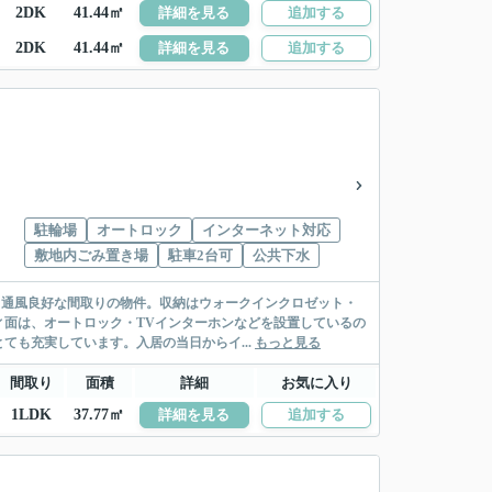
2DK
41.44㎡
詳細を見る
追加する
2DK
41.44㎡
詳細を見る
追加する
駐輪場
オートロック
インターネット対応
敷地内ごみ置き場
駐車2台可
公共下水
く通風良好な間取りの物件。収納はウォークインクロゼット・
面は、オートロック・TVインターホンなどを設置しているの
も充実しています。入居の当日からイ...
もっと見る
間取り
面積
詳細
お気に入り
1LDK
37.77㎡
詳細を見る
追加する