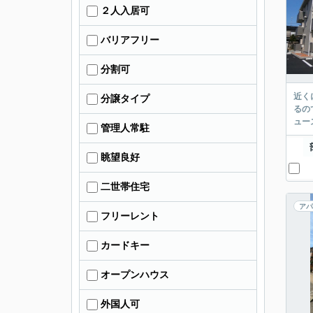
２人入居可
バリアフリー
分割可
近く
分譲タイプ
るの
ュー
管理人常駐
眺望良好
二世帯住宅
アパ
フリーレント
カードキー
オープンハウス
外国人可