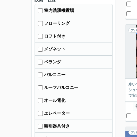
室内洗濯機置場
フローリング
アパ
ロフト付き
メゾネット
ベランダ
バルコニー
歩い
ルーフバルコニー
シュ
で安
オール電化
エレベーター
照明器具付き
アパ