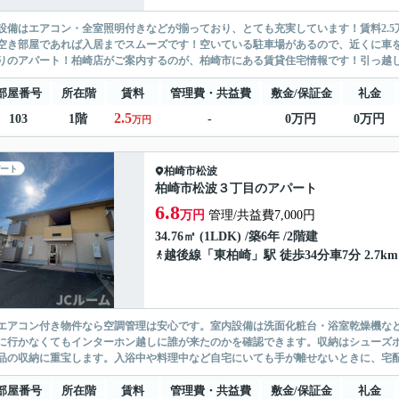
設備はエアコン・全室照明付きなどが揃っており、とても充実しています！賃料2.
空き部屋であれば入居までスムーズです！空いている駐車場があるので、近くに車
りのアパート！柏崎店がご案内するのが、柏崎市にある賃貸住宅情報です！引っ越し
部屋番号
所在階
賃料
管理費・共益費
敷金/保証金
礼金
2.5
103
1階
-
0万円
0万円
万円
ート
柏崎市
松波
柏崎市松波３丁目のアパート
6.8
万円
管理/共益費7,000円
34.76㎡ (1LDK) /築6年 /2階建
越後線
「
東柏崎
」駅 徒歩34分車7分 2.7km
エアコン付き物件なら空調管理は安心です。室内設備は洗面化粧台・浴室乾燥機な
に行かなくてもインターホン越しに誰が来たのかを確認できます。収納はシューズ
品の収納に重宝します。入浴中や料理中など自宅にいても手が離せないときに、宅配
部屋番号
所在階
賃料
管理費・共益費
敷金/保証金
礼金