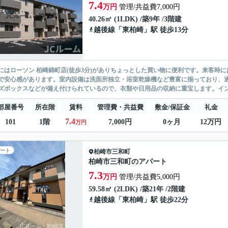
7.4
万円
管理/共益費7,000円
40.26㎡ (1LDK) /築9年 /3階建
越後線
「
東柏崎
」駅 徒歩13分
にはローソン 柏崎錦町店(徒歩3分)がありちょっとした買い物に便利です。来客時
で安心感があります。室内設備は洗面所独立・浴室乾燥機など豊富に揃っており、
ズボックスなどが備え付けられているので、衣類や日用品の収納に重宝します。インタ
部屋番号
所在階
賃料
管理費・共益費
敷金/保証金
礼金
7.4
101
1階
7,000円
0ヶ月
12万円
万円
ート
柏崎市
三和町
柏崎市三和町のアパート
7.3
万円
管理/共益費5,000円
59.58㎡ (2LDK) /築21年 /2階建
越後線
「
東柏崎
」駅 徒歩22分