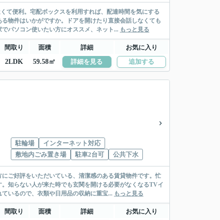
近くて便利。宅配ボックスを利用すれば、配達時間を気にする
ある物件はいかがですか。ドアを開けたり直接会話しなくても
でパソコン使いたい方にオススメ、ネット...
もっと見る
間取り
面積
詳細
お気に入り
2LDK
59.58㎡
詳細を見る
追加する
駐輪場
インターネット対応
敷地内ごみ置き場
駐車2台可
公共下水
方にご好評をいただいている、清潔感のある賃貸物件です。忙
。知らない人が来た時でも玄関を開ける必要がなくなるTVイ
いるので、衣類や日用品の収納に重宝...
もっと見る
間取り
面積
詳細
お気に入り