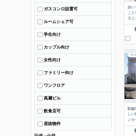
歩い
ガスコンロ設置可
こと
モニ
ルームシェア可
学生向け
カップル向け
アパ
女性向け
ファミリー向け
ワンフロア
高層ビル
駐輪
飲食店可
しい
ンタ
居抜物件
設備・仕様