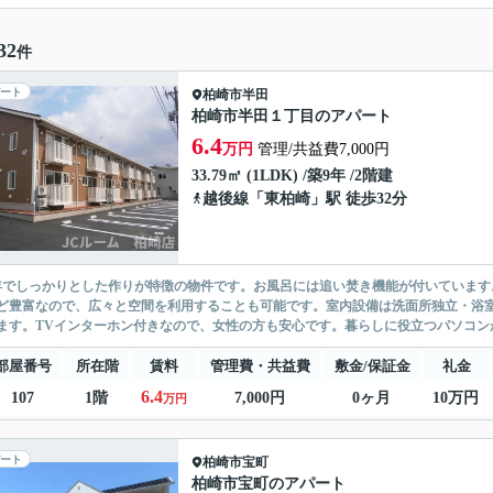
32
件
ート
柏崎市
半田
柏崎市半田１丁目のアパート
6.4
万円
管理/共益費7,000円
33.79㎡ (1LDK) /築9年 /2階建
越後線
「
東柏崎
」駅 徒歩32分
年でしっかりとした作りが特徴の物件です。お風呂には追い焚き機能が付いています。
ど豊富なので、広々と空間を利用することも可能です。室内設備は洗面所独立・浴
ます。TVインターホン付きなので、女性の方も安心です。暮らしに役立つパソコンが
部屋番号
所在階
賃料
管理費・共益費
敷金/保証金
礼金
6.4
107
1階
7,000円
0ヶ月
10万円
万円
ート
柏崎市
宝町
柏崎市宝町のアパート