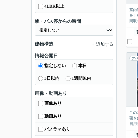
4LDK以上
室内
を！
駅・バス停からの時間
間取
建物構造
追加する
情報公開日
アパ
指定しない
本日
3日以内
1週間以内
画像・動画あり
画像あり
この
動画あり
覗き
日用
パノラマあり