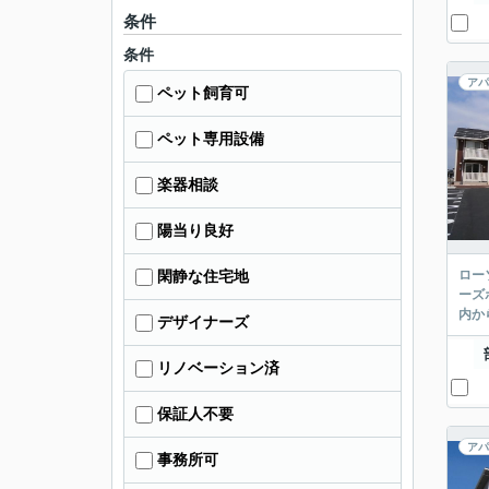
条件
条件
アパ
ペット飼育可
ペット専用設備
楽器相談
陽当り良好
ロー
閑静な住宅地
ーズ
内か
デザイナーズ
リノベーション済
保証人不要
アパ
事務所可