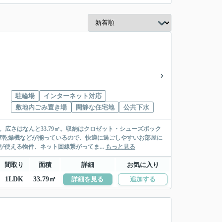
駐輪場
インターネット対応
敷地内ごみ置き場
閑静な住宅地
公共下水
広さはなんと33.79㎡。収納はクロゼット・シューズボック
室乾燥機などが揃っているので、快適に過ごしやすいお部屋に
使える物件、ネット回線繋がってま...
もっと見る
間取り
面積
詳細
お気に入り
1LDK
33.79㎡
詳細を見る
追加する