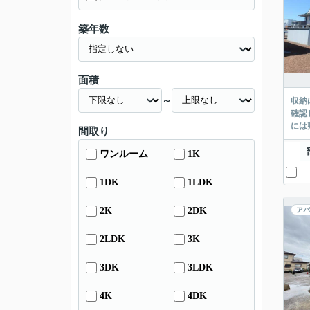
築年数
面積
～
収納
確認
には
間取り
ワンルーム
1K
1DK
1LDK
2K
2DK
アパ
2LDK
3K
3DK
3LDK
4K
4DK