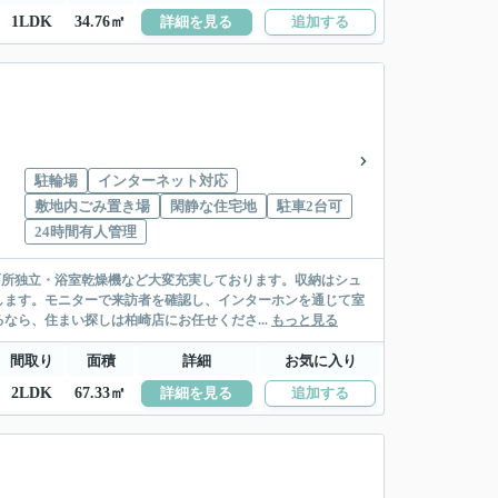
1LDK
34.76㎡
詳細を見る
追加する
駐輪場
インターネット対応
敷地内ごみ置き場
閑静な住宅地
駐車2台可
24時間有人管理
面所独立・浴室乾燥機など大変充実しております。収納はシュ
します。モニターで来訪者を確認し、インターホンを通じて室
なら、住まい探しは柏崎店にお任せくださ...
もっと見る
間取り
面積
詳細
お気に入り
2LDK
67.33㎡
詳細を見る
追加する