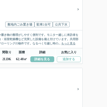
敷地内ごみ置き場
駐車2台可
公共下水
や履き物の整理がしやすく便利です。モニター越しに来訪者を
台・浴室乾燥機など充実した設備を備え付けています。共用部
ローリングの物件です。なるべく引越し時の...
もっと見る
間取り
面積
詳細
お気に入り
2LDK
62.48㎡
詳細を見る
追加する