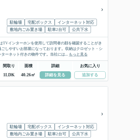
駐輪場
宅配ボックス
インターネット対応
敷地内ごみ置き場
駐車2台可
公共下水
にはTVインターホンを使用して訪問者の顔を確認することがき
過ごしやすいお部屋になっております。収納はクロゼット・シ
ーネット付きの物件です。当社には...
もっと見る
間取り
面積
詳細
お気に入り
1LDK
40.26㎡
詳細を見る
追加する
駐輪場
宅配ボックス
インターネット対応
敷地内ごみ置き場
駐車2台可
公共下水