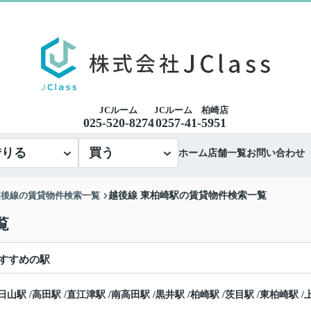
JCルーム
JCルーム 柏崎店
025-520-8274
0257-41-5951
借りる
買う
ホーム
店舗一覧
お問い合わせ
越後線の賃貸物件検索一覧
越後線 東柏崎駅の賃貸物件検索一覧
覧
すすめの駅
日山駅
/
高田駅
/
直江津駅
/
南高田駅
/
黒井駅
/
柏崎駅
/
茨目駅
/
東柏崎駅
/