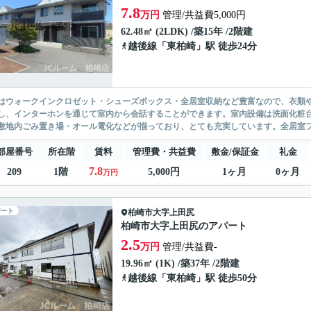
7.8
万円
管理/共益費5,000円
62.48㎡ (2LDK) /築15年 /2階建
越後線
「
東柏崎
」駅 徒歩24分
はウォークインクロゼット・シューズボックス・全居室収納など豊富なので、衣類
し、インターホンを通じて室内から会話することができます。室内設備は洗面化粧
敷地内ごみ置き場・オール電化などが揃っており、とても充実しています。全居室フ
部屋番号
所在階
賃料
管理費・共益費
敷金/保証金
礼金
7.8
209
1階
5,000円
1ヶ月
0ヶ月
万円
ート
柏崎市
大字上田尻
柏崎市大字上田尻のアパート
2.5
万円
管理/共益費-
19.96㎡ (1K) /築37年 /2階建
越後線
「
東柏崎
」駅 徒歩50分