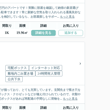
5万円のアパートです！実際に部屋を確認して納得の新居選び
を駐車できます！常に新鮮な空気を取り入れられる通風良好な
を検討しているなら、お部屋探しをサポー...
もっと見る
間取り
面積
詳細
お気に入り
1K
19.96㎡
詳細を見る
追加する
宅配ボックス
インターネット対応
敷地内ごみ置き場
24時間有人管理
公共下水
どが揃っており、とても充実しています。玄関先まで覗き穴を
ボックス・クロゼットなどが備え付けられているので、衣類や
ボックスがあれば再配達の手間なしに荷物を...
もっと見る
間取り
面積
詳細
お気に入り