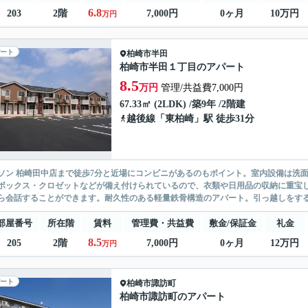
6.8
203
2階
7,000円
0ヶ月
10万円
万円
ート
柏崎市
半田
柏崎市半田１丁目のアパート
8.5
万円
管理/共益費7,000円
67.33㎡ (2LDK) /築9年 /2階建
越後線
「
東柏崎
」駅 徒歩31分
ソン 柏崎田中店まで徒歩7分と近場にコンビニがあるのもポイント。室内設備は洗
ボックス・クロゼットなどが備え付けられているので、衣類や日用品の収納に重宝
ら会話することができます。耐久性のある軽量鉄骨構造のアパート。引っ越しをする
部屋番号
所在階
賃料
管理費・共益費
敷金/保証金
礼金
8.5
205
2階
7,000円
0ヶ月
12万円
万円
ート
柏崎市
諏訪町
柏崎市諏訪町のアパート