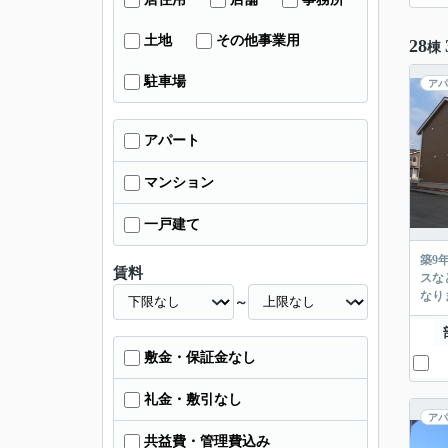
土地
その他事業用
28
棟
駐車場
アパ
アパート
マンション
一戸建て
築9
賃料
スな
なり
～
敷金・保証金なし
礼金・敷引なし
アパ
共益費・管理費込み