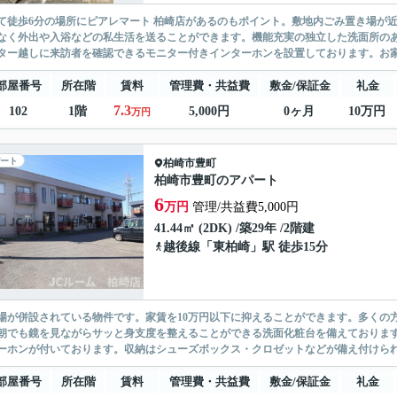
て徒歩6分の場所にピアレマート 柏崎店があるのもポイント。敷地内ごみ置き場が
なく外出や入浴などの私生活を送ることができます。機能充実の独立した洗面所の
ター越しに来訪者を確認できるモニター付きインターホンを設置しております。お家
部屋番号
所在階
賃料
管理費・共益費
敷金/保証金
礼金
7.3
102
1階
5,000円
0ヶ月
10万円
万円
ート
柏崎市
豊町
柏崎市豊町のアパート
6
万円
管理/共益費5,000円
41.44㎡ (2DK) /築29年 /2階建
越後線
「
東柏崎
」駅 徒歩15分
場が併設されている物件です。家賃を10万円以下に抑えることができます。多くの
朝でも鏡を見ながらサッと身支度を整えることができる洗面化粧台を備えております
ーホンが付いております。収納はシューズボックス・クロゼットなどが備え付けられて
部屋番号
所在階
賃料
管理費・共益費
敷金/保証金
礼金