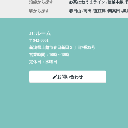
沿線から探す
妙高はねうまライン
信越本線
駅から探す
春日山
高田
直江津
南高田
黒
JCルーム
〒942-0061
新潟県上越市春日新田２丁目7番25号
営業時間：
10時～18時
定休日：
水曜日
お問い合わせ