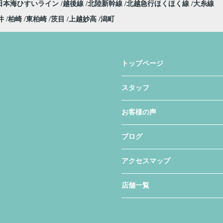
日本海ひすいライン
越後線
北陸新幹線
北越急行ほくほく線
大糸線
井
柏崎
東柏崎
茨目
上越妙高
潟町
トップページ
スタッフ
お客様の声
ブログ
アクセスマップ
店舗一覧