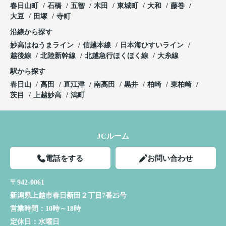
春日山町
石橋
五智
木田
東城町
大和
藤巻
大豆
田塚
寺町
沿線から探す
妙高はねうまライン
信越本線
日本海ひすいライン
越後線
北陸新幹線
北越急行ほくほく線
大糸線
駅から探す
春日山
高田
直江津
南高田
黒井
柏崎
東柏崎
茨目
上越妙高
潟町
JCルーム
電話をする
お問い合わせ
〒942-0061
新潟県上越市春日新田２丁目7番25号
営業時間：
10時～18時
定休日：
水曜日