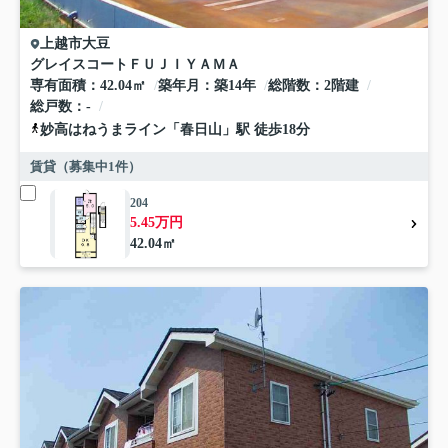
上越市
大豆
グレイスコートＦＵＪＩＹＡＭＡ
専有面積
42.04㎡
築年月
築14年
総階数
2階建
総戸数
-
妙高はねうまライン
「
春日山
」駅 徒歩18分
賃貸（募集中
1
件）
204
5.45万円
42.04㎡