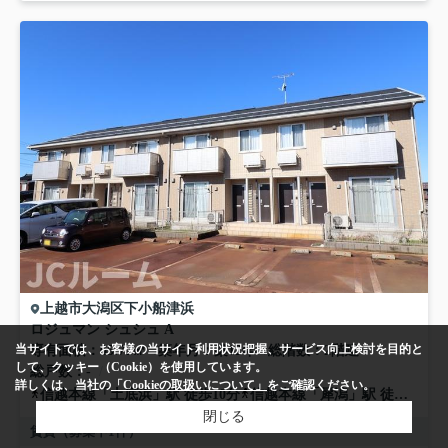
上越市
大潟区下小船津浜
ロジュマン シュシュ A
当サイトでは、お客様の当サイト利用状況把握、サービス向上検討を目的と
専有面積
65.72㎡
築年月
築12年
総階数
2階建
して、クッキー（Cookie）を使用しています。
総戸数
-
詳しくは、当社の
「Cookieの取扱いについて」
をご確認ください。
信越本線
「
土底浜
」駅 徒歩10分
信越本線
「
犀潟
」駅 徒歩22分
閉じる
賃貸（募集中
1
件）