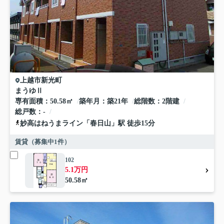
上越市
新光町
まうゆⅡ
専有面積
50.58㎡
築年月
築21年
総階数
2階建
総戸数
-
妙高はねうまライン
「
春日山
」駅 徒歩15分
賃貸（募集中
1
件）
102
5.1万円
50.58㎡