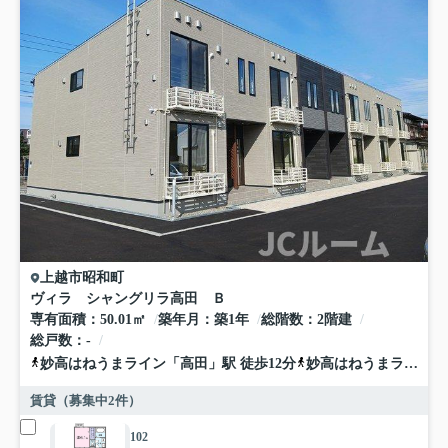
上越市
昭和町
ヴィラ シャングリラ高田 Ｂ
専有面積
50.01㎡
築年月
築1年
総階数
2階建
総戸数
-
妙高はねうまライン
「
高田
」駅 徒歩12分
妙高はねうまライン
「
賃貸（募集中
2
件）
102