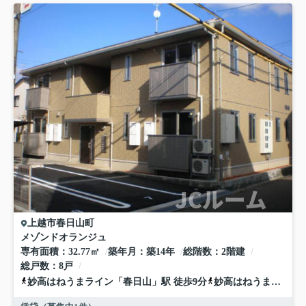
上越市
春日山町
メゾンドオランジュ
専有面積
32.77㎡
築年月
築14年
総階数
2階建
総戸数
8戸
妙高はねうまライン
「
春日山
」駅 徒歩9分
妙高はねうまライン