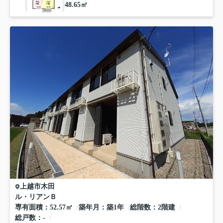
48.65㎡
上越市
木田
ル・リアンＢ
専有面積
52.57㎡
築年月
築1年
総階数
2階建
総戸数
-