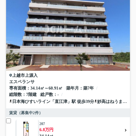
上越市
上源入
エスペランサ
専有面積
34.14㎡～60.91㎡
築年月
築7年
総階数
7階建
総戸数
-
日本海ひすいライン
「
直江津
」駅 徒歩39分
妙高はねうまライン
賃貸（募集中
2
件）
207
6.8万円