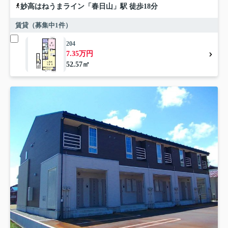
妙高はねうまライン
「
春日山
」駅 徒歩18分
賃貸（募集中
1
件）
204
7.35万円
52.57㎡