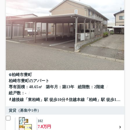
柏崎市
豊町
柏崎市豊町のアパート
専有面積
48.65㎡
築年月
築13年
総階数
2階建
総戸数
-
越後線
「
東柏崎
」駅 徒歩10分
信越本線
「
柏崎
」駅 徒歩19分
信
賃貸（募集中
1
件）
102
7.8万円