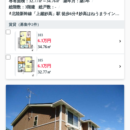
専有面積
32.77㎡～34.76㎡
築年月
築5年
総階数
3階建
総戸数
-
北陸新幹線
「
上越妙高
」駅 徒歩6分
妙高はねうまライン
「
南高
賃貸（募集中
2
件）
103
6.3万円
34.76㎡
105
6.3万円
32.77㎡