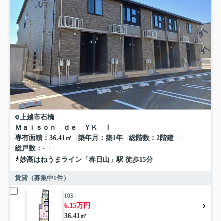
上越市
石橋
Ｍａｉｓｏｎ ｄｅ ＹＫ Ⅰ
専有面積
36.41㎡
築年月
築1年
総階数
2階建
総戸数
-
妙高はねうまライン
「
春日山
」駅 徒歩15分
賃貸（募集中
1
件）
103
6.15万円
36.41㎡