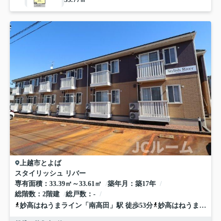
上越市
とよば
スタイリッシュ リバー
専有面積
33.39㎡～33.61㎡
築年月
築17年
総階数
2階建
総戸数
-
妙高はねうまライン
「
南高田
」駅 徒歩53分
妙高はねうまライン