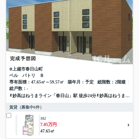
上越市
春日山町
ベル パトリ Ｂ
専有面積
47.65㎡～59.57㎡
築年月
予定
総階数
2階建
総戸数
-
妙高はねうまライン
「
春日山
」駅 徒歩24分
妙高はねうまライン
賃貸（募集中
6
件）
102
7.05万円
47.65㎡