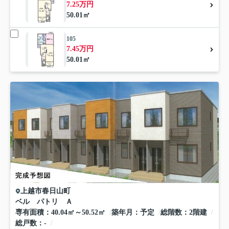
7.25万円
50.01㎡
105
7.45万円
50.01㎡
上越市
春日山町
ベル パトリ Ａ
専有面積
40.04㎡～50.52㎡
築年月
予定
総階数
2階建
総戸数
-