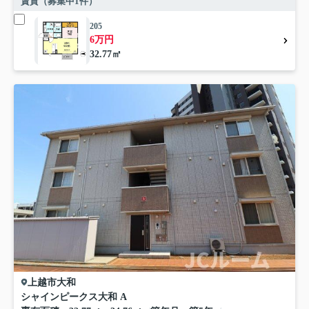
賃貸（募集中
1
件）
205
6万円
32.77㎡
上越市
大和
シャインピークス大和 A