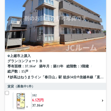
上越市
上源入
グランコンフォート B
専有面積
37.16㎡
築年月
築11年
総階数
3階建
総戸数
15戸
妙高はねうまライン
「
春日山
」駅 徒歩34分
信越本線
「
直江津
」
賃貸（募集中
1
件）
102
6.5万円
37.16㎡