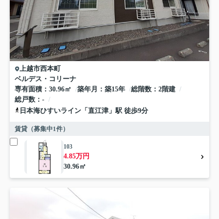
上越市
西本町
ベルデス・コリーナ
専有面積
30.96㎡
築年月
築15年
総階数
2階建
総戸数
-
日本海ひすいライン
「
直江津
」駅 徒歩9分
賃貸（募集中
1
件）
103
4.85万円
30.96㎡