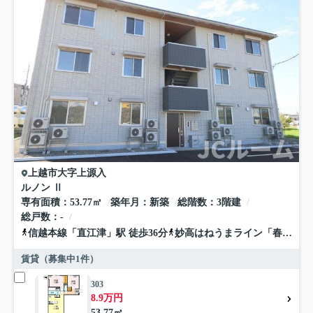
上越市
大字上源入
ルノン Ⅱ
専有面積
53.77㎡
築年月
新築
総階数
3階建
総戸数
-
信越本線
「
直江津
」駅 徒歩36分
妙高はねうまライン
「
春日山
」
賃貸（募集中
1
件）
303
8.9万円
53.77㎡