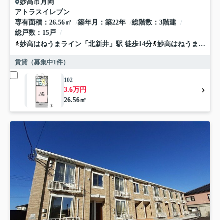
妙高市
月岡
アトラスイレブン
専有面積
26.56㎡
築年月
築22年
総階数
3階建
総戸数
15戸
妙高はねうまライン
「
北新井
」駅 徒歩14分
妙高はねうまライン
賃貸（募集中
1
件）
102
3.6万円
26.56㎡