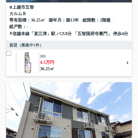
上越市
五智
カルムＢ
専有面積
36.25㎡
築年月
築13年
総階数
2階建
総戸数
-
信越本線
「
直江津
」駅 バス8分 「五智国府寺裏門」 停歩4分
賃貸（募集中
1
件）
103
4.5万円
36.25㎡