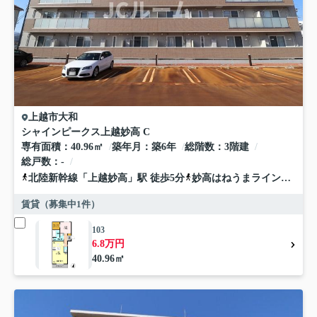
上越市
大和
シャインピークス上越妙高 C
専有面積
40.96㎡
築年月
築6年
総階数
3階建
総戸数
-
北陸新幹線
「
上越妙高
」駅 徒歩5分
妙高はねうまライン
「
南高
賃貸（募集中
1
件）
103
6.8万円
40.96㎡