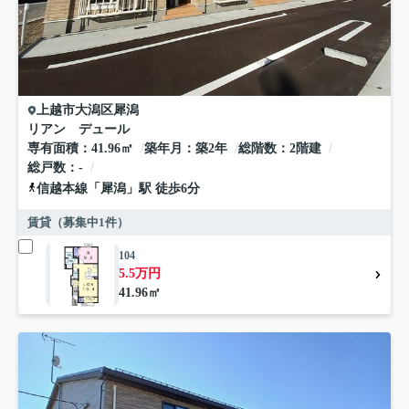
上越市
大潟区犀潟
リアン デュール
専有面積
41.96㎡
築年月
築2年
総階数
2階建
総戸数
-
信越本線
「
犀潟
」駅 徒歩6分
賃貸（募集中
1
件）
104
5.5万円
41.96㎡