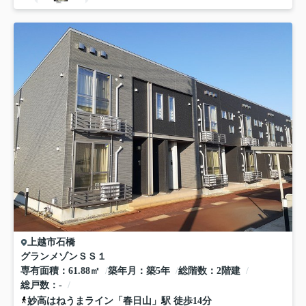
上越市
石橋
グランメゾンＳＳ１
専有面積
61.88㎡
築年月
築5年
総階数
2階建
総戸数
-
妙高はねうまライン
「
春日山
」駅 徒歩14分