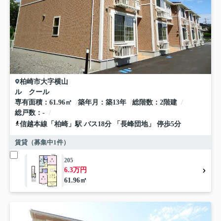
柏崎市
大字横山
ル クール
専有面積
61.96㎡
築年月
築13年
総階数
2階建
総戸数
-
信越本線
「
柏崎
」駅 バス18分 「長峰団地」 停歩5分
賃貸（募集中
1
件）
205
6.3万円
61.96㎡