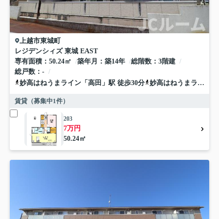
上越市
東城町
レジデンシィズ 東城 EAST
専有面積
50.24㎡
築年月
築14年
総階数
3階建
総戸数
-
妙高はねうまライン
「
高田
」駅 徒歩30分
妙高はねうまライン
「
賃貸（募集中
1
件）
203
7万円
50.24㎡