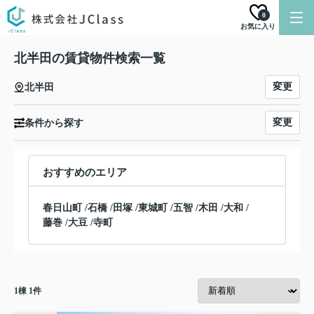
0
お気に入り
北半田の賃貸物件検索一覧
変更
北半田
変更
条件から探す
おすすめのエリア
春日山町
/
石橋
/
田塚
/
東城町
/
五智
/
木田
/
大和
/
藤巻
/
大豆
/
寺町
1
棟
1
件