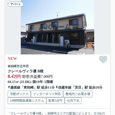
アパート
NEW
柏崎市北半田
クレールヴィラ優 B棟
8.4
万円
管理/共益費7,000円
66.15㎡ (2LDK) /築10年 /2階建
越後線「東柏崎」駅 徒歩11分
信越本線「茨目」駅 徒歩20分
宅配ボックス
インターネット対応
敷地内ごみ置き場
24時間緊急通報システム
駐車2台可
公共下水
「クレールヴィラ優 B棟」：柏崎市エリアの新居にピッタリ。2LDKの