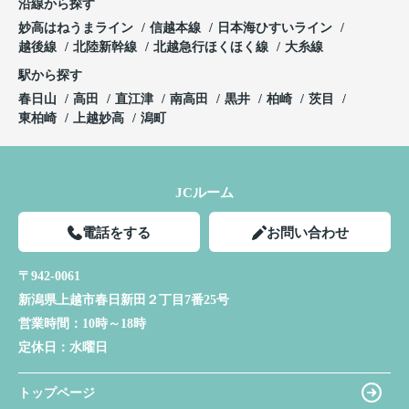
沿線から探す
妙高はねうまライン
信越本線
日本海ひすいライン
越後線
北陸新幹線
北越急行ほくほく線
大糸線
駅から探す
春日山
高田
直江津
南高田
黒井
柏崎
茨目
東柏崎
上越妙高
潟町
JCルーム
電話をする
お問い合わせ
〒942-0061
新潟県上越市春日新田２丁目7番25号
営業時間：
10時～18時
定休日：
水曜日
トップページ