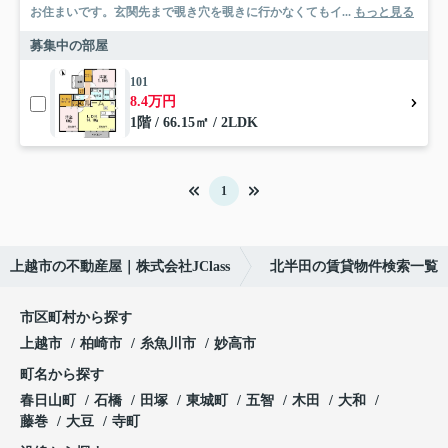
お住まいです。玄関先まで覗き穴を覗きに行かなくてもイ...
もっと見る
募集中の部屋
101
8.4万円
1階 / 66.15㎡ / 2LDK
1
上越市の不動産屋｜株式会社JClass
北半田の賃貸物件検索一覧
市区町村から探す
上越市
柏崎市
糸魚川市
妙高市
町名から探す
春日山町
石橋
田塚
東城町
五智
木田
大和
藤巻
大豆
寺町