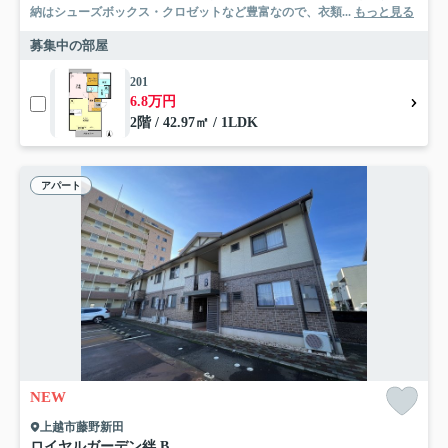
納はシューズボックス・クロゼットなど豊富なので、衣類...
もっと見る
募集中の部屋
201
6.8万円
2階 / 42.97㎡ / 1LDK
アパート
NEW
上越市藤野新田
ロイヤルガーデン絆 B