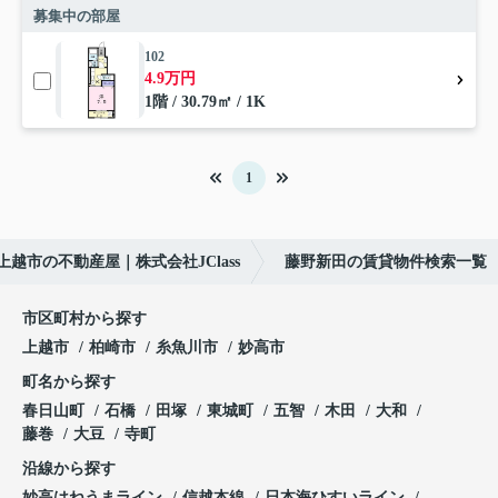
募集中の部屋
102
4.9万円
1階 / 30.79㎡ / 1K
1
上越市の不動産屋｜株式会社JClass
藤野新田の賃貸物件検索一覧
市区町村から探す
上越市
柏崎市
糸魚川市
妙高市
町名から探す
春日山町
石橋
田塚
東城町
五智
木田
大和
藤巻
大豆
寺町
沿線から探す
妙高はねうまライン
信越本線
日本海ひすいライン