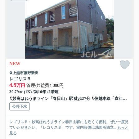
NEW
上越市藤野新田
レゴリスＢ
4.9
万円
管理/共益費4,000円
30.79㎡ (1K) /築16年 /2階建
妙高はねうまライン「春日山」駅 徒歩27分
信越本線「直江津」駅 徒歩47分
公共下水
レゴリスＢ：妙高はねうまライン春日山駅にも近くて便利。ぜひ一度見
ていただきたい、「レゴリスＢ」です。室内設備は洗面所独立...
もっと
見る