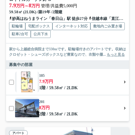
7.9
8
万円～
万円
管理/共益費5,000円
59.58㎡ (2LDK) /築19年 /2階建
妙高はねうまライン「春日山」駅 徒歩27分
信越本線「直江津」駅 徒歩50分
駐輪場
宅配ボックス
インターネット対応
敷地内ごみ置き場
駐車2台可
公共下水
家から上越総合病院まで330mです。駐輪場付きのアパートです。収納は
クロゼット・シューズボックスなど豊富なので、衣類や履...
もっと見る
募集中の部屋
105
7.9万円
1階 / 59.58㎡ / 2LDK
201
8万円
2階 / 59.58㎡ / 2LDK
アパート