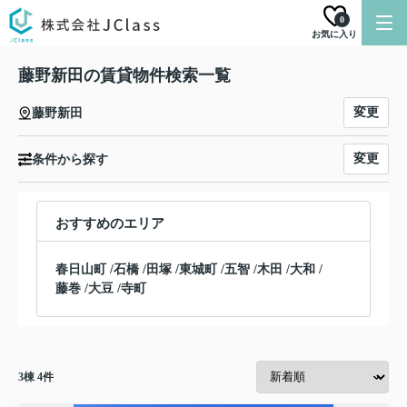
0
お気に入り
藤野新田の賃貸物件検索一覧
変更
藤野新田
変更
条件から探す
おすすめのエリア
春日山町
/
石橋
/
田塚
/
東城町
/
五智
/
木田
/
大和
/
藤巻
/
大豆
/
寺町
3
棟
4
件