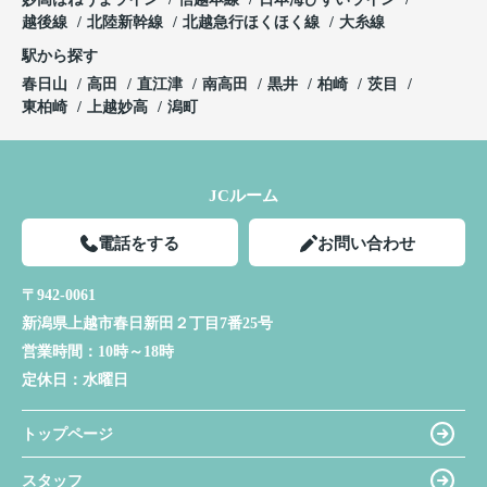
越後線
北陸新幹線
北越急行ほくほく線
大糸線
駅から探す
春日山
高田
直江津
南高田
黒井
柏崎
茨目
東柏崎
上越妙高
潟町
JCルーム
電話をする
お問い合わせ
〒942-0061
新潟県上越市春日新田２丁目7番25号
営業時間：
10時～18時
定休日：
水曜日
トップページ
スタッフ