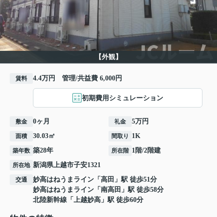
【外観】
4.4万円 管理/共益費 6,000円
賃料
初期費用シミュレーション
0ヶ月
5万円
敷金
礼金
30.03㎡
1K
面積
間取り
築28年
1階/2階建
築年数
所在階
新潟県
上越市
子安
1321
所在地
妙高はねうまライン
「
高田
」駅 徒歩51分
交通
妙高はねうまライン
「
南高田
」駅 徒歩58分
北陸新幹線
「
上越妙高
」駅 徒歩60分