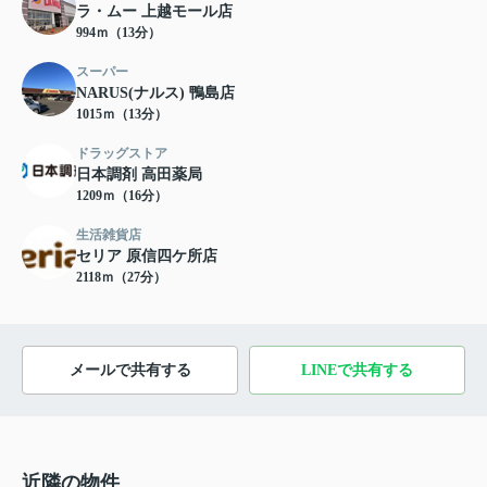
ラ・ムー 上越モール店
994ｍ（13分）
スーパー
NARUS(ナルス) 鴨島店
1015ｍ（13分）
ドラッグストア
日本調剤 高田薬局
1209ｍ（16分）
生活雑貨店
セリア 原信四ケ所店
2118ｍ（27分）
メールで共有する
LINEで共有する
近隣の物件