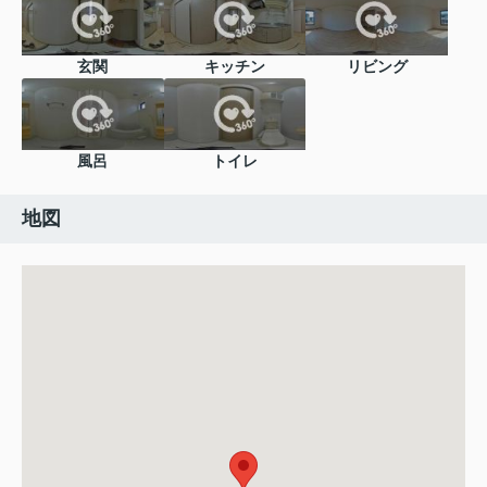
玄関
キッチン
リビング
風呂
トイレ
地図