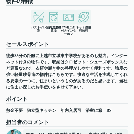
物件の特徴
バストイレ
室内洗濯機
TVモニタ
ネット使用
別
置場
付きインタ
料無料
ーホン
セールスポイント
徒歩35分の距離に上越市立城東中学校があるのも魅力。インター
ネット付きの物件です。収納はクロゼット・シューズボックスな
ど豊富なので、衣類や履き物の整理がしやすく便利です。強度の
強い軽量鉄骨造の物件はこちらです。快適な生活を実現してくれ
る要素の一つに、住まいというものがあるのだと思います。当社
に住まい探しのお手伝いをさせて下さい。
ポイント
敷金不要
独立型キッチン
年内入居可
浴室に窓
BS
担当者のコメント