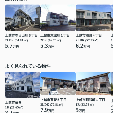
上越市春日山町３丁目
上越市東城町１丁目
上越市稲田４丁目
2LDK (54.81㎡)
2DK (46.75㎡)
2LDK (57.35㎡)
1
5.7
5.3
6.2
万円
万円
万円
よく見られている物件
上越市五智５丁目
上越市昭和町１丁目
上越市藤巻
3LDK (70.81㎡)
1R (33.78㎡)
2
1K (21.65㎡)
7.9
5
万円
万円
3.2