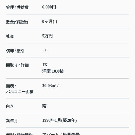
6,000円
管理 / 共益費
0ヶ月(-)
敷金(保証金)
5万円
礼金
- / -
償却 / 敷引
1K
間取り / 詳細
洋室 10.0帖
30.03㎡ / -
面積 /
バルコニー面積
南
向き
1998年1月(築28年)
築年月
アパート / 軽量鉄骨