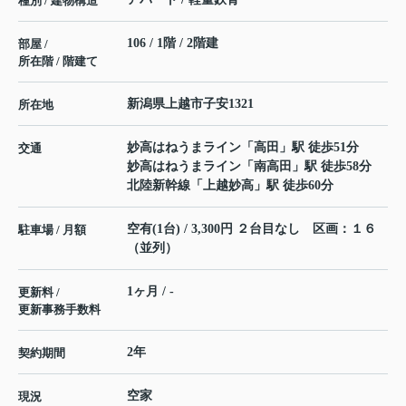
種別 / 建物構造
106 / 1階 / 2階建
部屋 /
所在階 / 階建て
新潟県
上越市
子安
1321
所在地
妙高はねうまライン
「
高田
」駅 徒歩51分
交通
妙高はねうまライン
「
南高田
」駅 徒歩58分
北陸新幹線
「
上越妙高
」駅 徒歩60分
空有(1台) / 3,300円 ２台目なし 区画：１６
駐車場 / 月額
（並列）
1ヶ月 / -
更新料 /
更新事務手数料
2年
契約期間
空家
現況