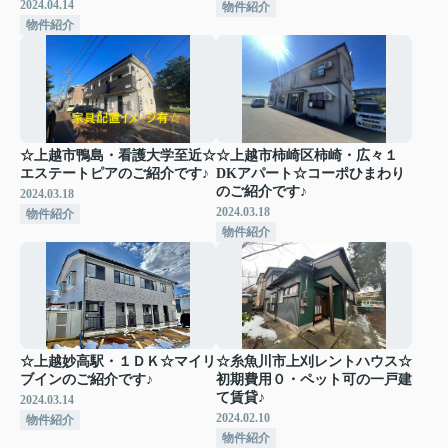
2024.04.14
物件紹介
物件紹介
☆上越市鴨島・看護大学至近☆
☆上越市柿崎区柿崎・広々１
エステートピアのご紹介です♪
DKアパート☆コーポひまわり
のご紹介です♪
2024.03.18
2024.03.18
物件紹介
物件紹介
☆上越妙高駅・１ＤＫ☆マイリ
☆糸魚川市上刈レントハウス☆
ブインのご紹介です♪
初期費用０・ペット可の一戸建
て賃貸♪
2024.03.14
2024.02.10
物件紹介
物件紹介