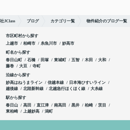
Class
ブログ
カテゴリ一覧
物件紹介のブログ一覧
市区町村から探す
上越市
柏崎市
糸魚川市
妙高市
町名から探す
春日山町
石橋
田塚
東城町
五智
木田
大和
藤巻
大豆
寺町
沿線から探す
妙高はねうまライン
信越本線
日本海ひすいライン
越後線
北陸新幹線
北越急行ほくほく線
大糸線
駅から探す
春日山
高田
直江津
南高田
黒井
柏崎
茨目
東柏崎
上越妙高
潟町