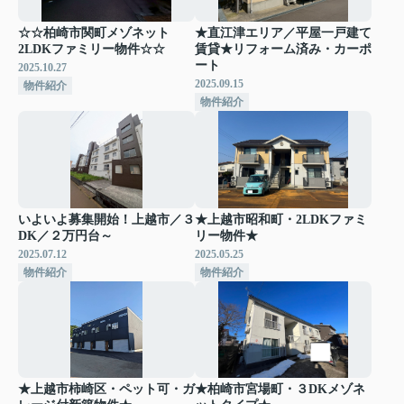
☆☆柏崎市関町メゾネット
★直江津エリア／平屋一戸建て
2LDKファミリー物件☆☆
賃貸★リフォーム済み・カーポ
ート
2025.10.27
2025.09.15
物件紹介
物件紹介
いよいよ募集開始！上越市／３
★上越市昭和町・2LDKファミ
DK／２万円台～
リー物件★
2025.07.12
2025.05.25
物件紹介
物件紹介
★上越市柿崎区・ペット可・ガ
★柏崎市宮場町・３DKメゾネ