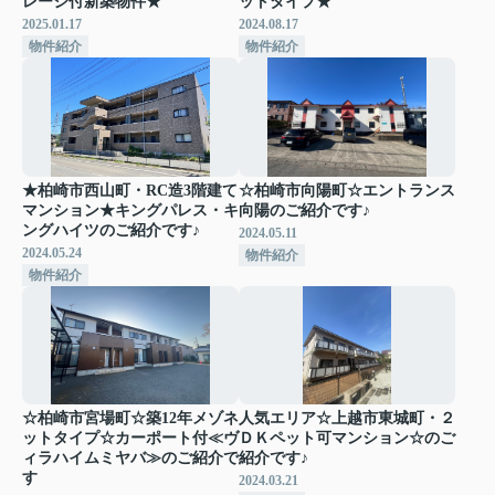
レージ付新築物件★
ットタイプ★
2025.01.17
2024.08.17
物件紹介
物件紹介
★柏崎市西山町・RC造3階建て
☆柏崎市向陽町☆エントランス
マンション★キングパレス・キ
向陽のご紹介です♪
ングハイツのご紹介です♪
2024.05.11
2024.05.24
物件紹介
物件紹介
☆柏崎市宮場町☆築12年メゾネ
人気エリア☆上越市東城町・２
ットタイプ☆カーポート付≪ヴ
ＤＫペット可マンション☆のご
ィラハイムミヤバ≫のご紹介で
紹介です♪
す
2024.03.21