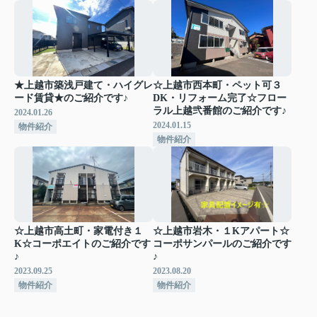
★上越市築浅戸建て・ハイグレ
☆上越市西本町・ペット可３
ード賃貸★のご紹介です♪
DK・リフォーム完了☆フロー
ラル上越弐番館のご紹介です♪
2024.01.26
2024.01.15
物件紹介
物件紹介
☆上越市高土町・家電付き１
☆上越市岩木・１Kアパート☆
K☆コーポエイトのご紹介です
コーポサンパールのご紹介です
♪
♪
2023.09.25
2023.08.20
物件紹介
物件紹介