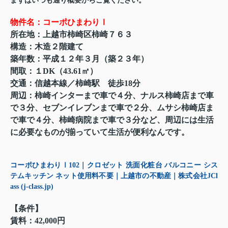
まずはいつも通り概要からご覧ください。
物件名：コーポひまわりⅠ
所在地：上越市柿崎区柿崎７６３
構造：木造２階建て
築年数：平成１２年３月（築２３年）
間取：１DK（43.61㎡）
交通
：信越本線／柿崎駅 徒歩18分
周辺：柿崎インターまで車で４分、ナルス柿崎店まで車
で３分、セブンイレブンまで車で２分、ムサシ柿崎店ま
で車で４分、柿崎病院まで車で３分など、周辺には生活
に必要なものが揃っていて生活が便利なんです。
コーポひまわりⅠ102｜クロゼット 洗面化粧台 バルコニー シス
テムキッチン ネット使用料不要｜上越市の不動産｜株式会社JCl
ass (j-class.jp)
【条件】
賃料：42,000円