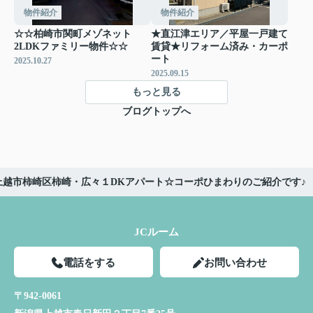
物件紹介
物件紹介
☆☆柏崎市関町メゾネット
★直江津エリア／平屋一戸建て
2LDKファミリー物件☆☆
賃貸★リフォーム済み・カーポ
ート
2025.10.27
2025.09.15
もっと見る
ブログトップへ
上越市柿崎区柿崎・広々１DKアパート☆コーポひまわりのご紹介です♪
JCルーム
電話をする
お問い合わせ
〒942-0061