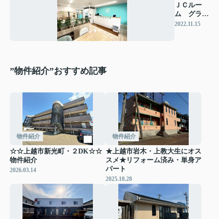
ＪＣルー
ム グラン
ドオープ
2022.11.15
ン！
”物件紹介”おすすめ記事
物件紹介
物件紹介
☆☆上越市新光町・２DK☆☆
★上越市岩木・上教大生にオス
物件紹介
スメ★リフォーム済み・単身ア
パート
2026.03.14
2025.10.28