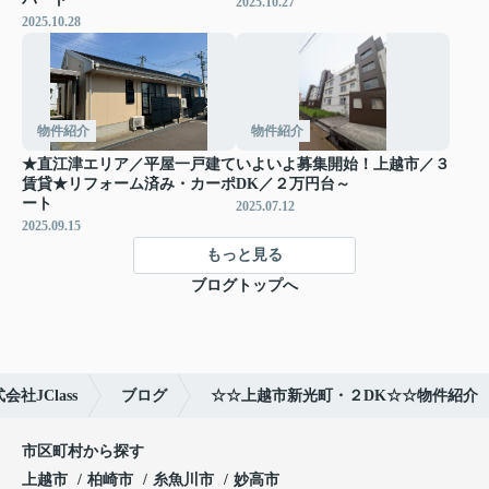
2025.10.27
2025.10.28
物件紹介
物件紹介
★直江津エリア／平屋一戸建て
いよいよ募集開始！上越市／３
賃貸★リフォーム済み・カーポ
DK／２万円台～
ート
2025.07.12
2025.09.15
もっと見る
ブログトップへ
社JClass
ブログ
☆☆上越市新光町・２DK☆☆物件紹介
市区町村から探す
上越市
柏崎市
糸魚川市
妙高市