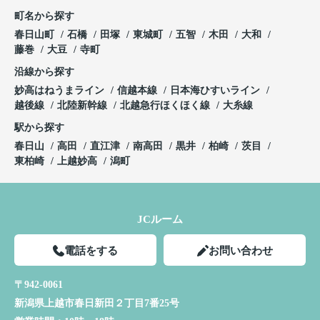
町名から探す
春日山町
石橋
田塚
東城町
五智
木田
大和
藤巻
大豆
寺町
沿線から探す
妙高はねうまライン
信越本線
日本海ひすいライン
越後線
北陸新幹線
北越急行ほくほく線
大糸線
駅から探す
春日山
高田
直江津
南高田
黒井
柏崎
茨目
東柏崎
上越妙高
潟町
JCルーム
電話をする
お問い合わせ
〒942-0061
新潟県上越市春日新田２丁目7番25号