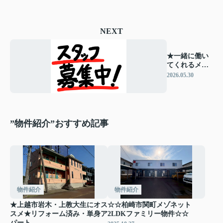
NEXT
★一緒に働い
てくれるメン
バーを募集し
2026.05.30
ます★
”物件紹介”おすすめ記事
物件紹介
物件紹介
★上越市岩木・上教大生にオス
☆☆柏崎市関町メゾネット
スメ★リフォーム済み・単身ア
2LDKファミリー物件☆☆
パート