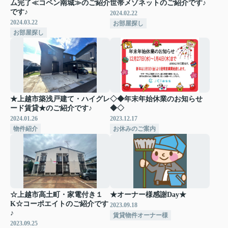
ム完了≪コペン南城≫のご紹介
世帯メゾネットのご紹介です♪
です♪
2024.02.22
2024.03.22
お部屋探し
お部屋探し
★上越市築浅戸建て・ハイグレ
◇◆年末年始休業のお知らせ
ード賃貸★のご紹介です♪
◆◇
2024.01.26
2023.12.17
物件紹介
お休みのご案内
☆上越市高土町・家電付き１
★オーナー様感謝Day★
K☆コーポエイトのご紹介です
2023.09.18
♪
賃貸物件オーナー様
2023.09.25