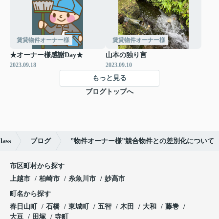
賃貸物件オーナー様
賃貸物件オーナー様
★オーナー様感謝Day★
山本の独り言
2023.09.18
2023.09.10
もっと見る
ブログトップへ
ss
ブログ
”物件オーナー様”競合物件との差別化について
市区町村から探す
上越市
柏崎市
糸魚川市
妙高市
町名から探す
春日山町
石橋
東城町
五智
木田
大和
藤巻
大豆
田塚
寺町