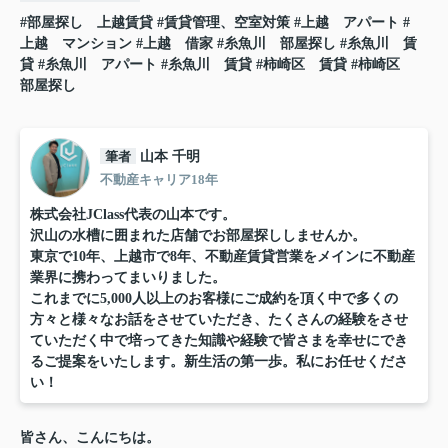
#部屋探し 上越賃貸
#賃貸管理、空室対策
#上越 アパート
#
上越 マンション
#上越 借家
#糸魚川 部屋探し
#糸魚川 賃
貸
#糸魚川 アパート
#糸魚川 賃貸
#柿崎区 賃貸
#柿崎区
部屋探し
筆者
山本 千明
不動産キャリア18年
株式会社JClass代表の山本です。
沢山の水槽に囲まれた店舗でお部屋探ししませんか。
東京で10年、上越市で8年、不動産賃貸営業をメインに不動産
業界に携わってまいりました。
これまでに5,000人以上のお客様にご成約を頂く中で多くの
方々と様々なお話をさせていただき、たくさんの経験をさせ
ていただく中で培ってきた知識や経験で皆さまを幸せにでき
るご提案をいたします。新生活の第一歩。私にお任せくださ
い！
皆さん、こんにちは。