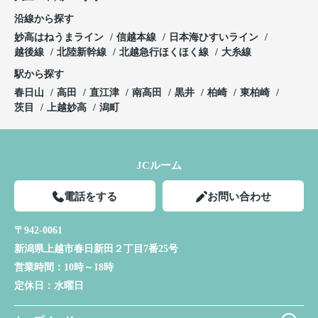
沿線から探す
妙高はねうまライン
信越本線
日本海ひすいライン
越後線
北陸新幹線
北越急行ほくほく線
大糸線
駅から探す
春日山
高田
直江津
南高田
黒井
柏崎
東柏崎
茨目
上越妙高
潟町
JCルーム
電話をする
お問い合わせ
〒942-0061
新潟県上越市春日新田２丁目7番25号
営業時間：
10時～18時
定休日：
水曜日