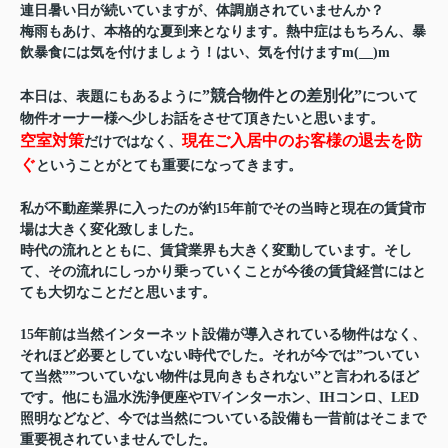
連日暑い日が続いていますが、体調崩されていませんか？
梅雨もあけ、本格的な夏到来となります。熱中症はもちろん、暴
飲暴食には気を付けましょう！はい、気を付けますm(__)m
”競合物件との差別化”
本日は、表題にもあるように
について
物件オーナー様へ少しお話をさせて頂きたいと思います。
空室対策
現在ご入居中のお客様の退去を防
だけではなく、
ぐ
ということがとても重要になってきます。
私が不動産業界に入ったのが約15年前でその当時と現在の賃貸市
場は大きく変化致しました。
時代の流れとともに、賃貸業界も大きく変動しています。そし
て、その流れにしっかり乗っていくことが今後の賃貸経営にはと
ても大切なことだと思います。
15年前は当然インターネット設備が導入されている物件はなく、
それほど必要としていない時代でした。それが今では
”ついてい
て当然””ついていない物件は見向きもされない”
と言われるほど
です。他にも温水洗浄便座やTVインターホン、IHコンロ、LED
照明などなど、今では当然についている設備も一昔前はそこまで
重要視されていませんでした。