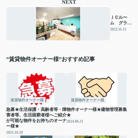
NEXT
ＪＣルー
ム グラン
ドオープ
2022.11.15
ン！
”賃貸物件オーナー様”おすすめ記事
賃貸物件オーナー様
賃貸物件オーナー様
急募★生活保護・高齢者等・障
物件オーナー様★建物管理募集
害者等、生活困窮者様へご紹介
★
が可能な物件をお持ちのオーナ
2024.06.21
ー様★
2025.10.28