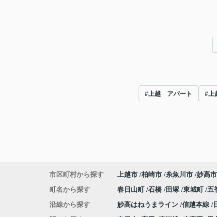
#上越 アパート
#上
市区町村から探す
上越市
柏崎市
糸魚川市
妙高市
町名から探す
春日山町
石橋
田塚
東城町
五
沿線から探す
妙高はねうまライン
信越本線