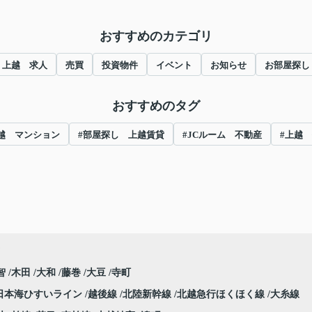
おすすめのカテゴリ
上越 求人
売買
投資物件
イベント
お知らせ
お部屋探し
おすすめのタグ
越 マンション
#部屋探し 上越賃貸
#JCルーム 不動産
#上越
智
木田
大和
藤巻
大豆
寺町
日本海ひすいライン
越後線
北陸新幹線
北越急行ほくほく線
大糸線