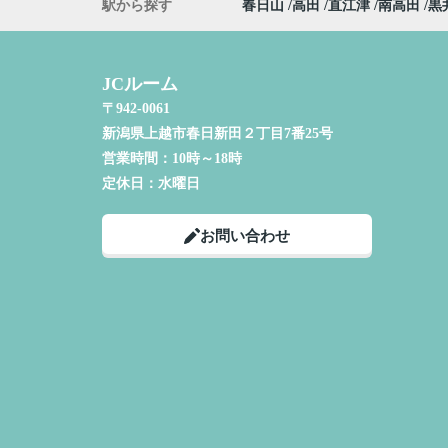
駅から探す
春日山
高田
直江津
南高田
黒
JCルーム
〒942-0061
新潟県上越市春日新田２丁目7番25号
営業時間：
10時～18時
定休日：
水曜日
お問い合わせ