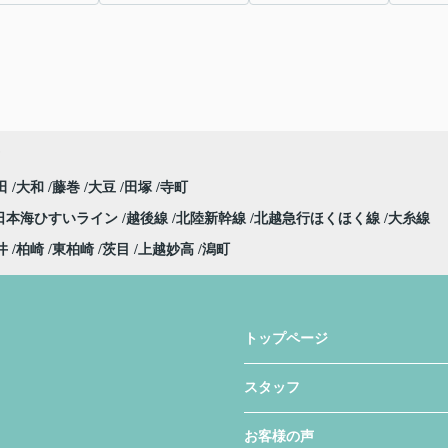
田
大和
藤巻
大豆
田塚
寺町
日本海ひすいライン
越後線
北陸新幹線
北越急行ほくほく線
大糸線
井
柏崎
東柏崎
茨目
上越妙高
潟町
トップページ
スタッフ
お客様の声