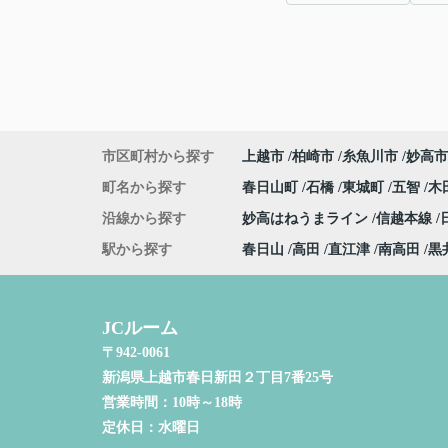
市区町村から探す
上越市
柏崎市
糸魚川市
妙高市
町名から探す
春日山町
石橋
東城町
五智
木
沿線から探す
妙高はねうまライン
信越本線
駅から探す
春日山
高田
直江津
南高田
黒
JCルーム
〒942-0061
新潟県上越市春日新田２丁目7番25号
営業時間：
10時～18時
定休日：
水曜日