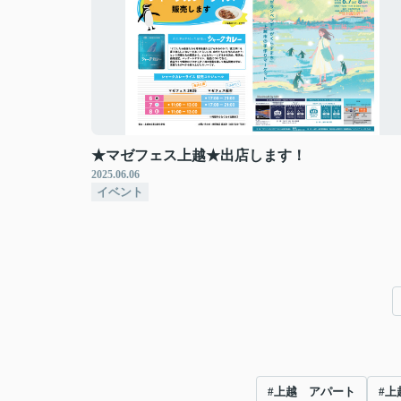
★マゼフェス上越★出店します！
2025.06.06
イベント
#上越 アパート
#上