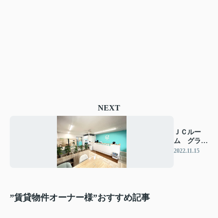
NEXT
ＪＣルー
ム グラン
ドオープ
2022.11.15
ン！
”賃貸物件オーナー様”おすすめ記事