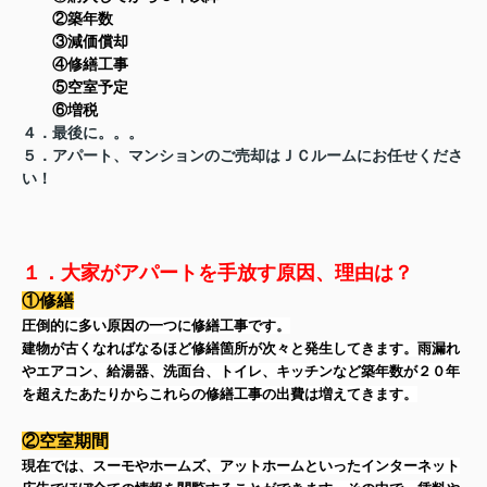
②築年数
③減価償却
④修繕工事
⑤空室予定
⑥増税
４．最後に。。。
５．アパート、マンションのご売却はＪＣルームにお任せくださ
い！
１．大家がアパートを手放す原因、
理由は？
①修繕
圧倒的に多い原因の一つに修繕工事です。
建物が古くなればなるほど修繕箇所が次々と発生してきます。雨漏れ
やエアコン、給湯器、洗面台、トイレ、キッチンなど築年数が２０年
を超えたあたりからこれらの修繕工事の出費は増えてきます。
②空室期間
現在では、スーモやホームズ、アットホームといったインターネット