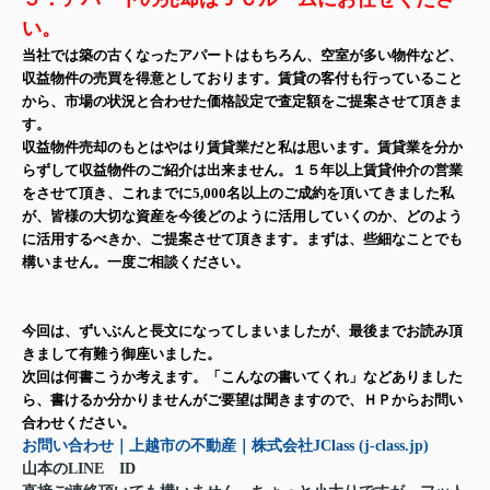
い。
当社では築の古くなったアパートはもちろん、空室が多い物件など、
収益物件の売買を得意としております。賃貸の客付も行っていること
から、市場の状況と合わせた価格設定で査定額をご提案させて頂きま
す。
収益物件売却のもとはやはり賃貸業だと私は思います。賃貸業を分か
らずして収益物件のご紹介は出来ません。１５年以上賃貸仲介の営業
をさせて頂き、これまでに5,000名以上のご成約を頂いてきました私
が、皆様の大切な資産を今後どのように活用していくのか、どのよう
に活用するべきか、ご提案させて頂きます。まずは、些細なことでも
構いません。一度ご相談ください。
今回は、ずいぶんと長文になってしまいましたが、最後までお読み頂
きまして有難う御座いました。
次回は何書こうか考えます。「こんなの書いてくれ」などありました
ら、書けるか分かりませんがご要望は聞きますので、ＨＰからお問い
合わせください。
お問い合わせ｜上越市の不動産｜株式会社JClass (j-class.jp)
山本のLINE ID