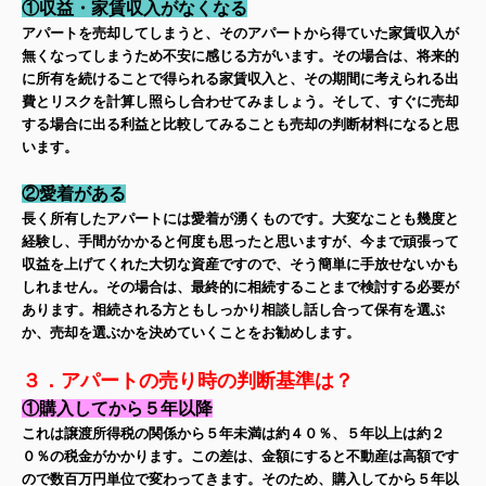
①収益・家賃収入がなくなる
アパートを売却してしまうと、そのアパートから得ていた家賃収入が
無くなってしまうため不安に感じる方がいます。その場合は、将来的
に所有を続けることで得られる家賃収入と、その期間に考えられる出
費とリスクを計算し照らし合わせてみましょう。そして、すぐに売却
する場合に出る利益と比較してみることも売却の判断材料になると思
います。
②愛着がある
長く所有したアパートには愛着が湧くものです。大変なことも幾度と
経験し、手間がかかると何度も思ったと思いますが、今まで頑張って
収益を上げてくれた大切な資産ですので、そう簡単に手放せないかも
しれません。その場合は、最終的に相続することまで検討する必要が
あります。相続される方ともしっかり相談し話し合って保有を選ぶ
か、売却を選ぶかを決めていくことをお勧めします。
３．アパートの売り時の判断基準は？
①購入してから５年以降
これは譲渡所得税の関係から５年未満は約４０％、５年以上は約２
０％の税金がかかります。この差は、金額にすると不動産は高額です
ので数百万円単位で変わってきます。そのため、購入してから５年以