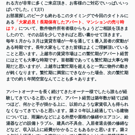
れる方が非常に多くご来店頂き、お客様のご対応でいっぱいいっ
ぱいでした。( TДT)
お部屋探しのピークも終わるこのタイミングで今回のタイトルに
ある
「大家必見！長期保有したアパート、マンションの売り時
は？」
について、数件物件所有者様からちょうどご相談を頂きま
したので、そのお話を少しできればと思い書かせて頂きます。
毎年１月から３月は賃貸市場が一年を通して１番入居者の変動が
ある時期です。長年大家をしてきた皆様はよくご理解頂いている
ことと思います。上越市の賃貸市場はこの繁忙期がアパート経営
にはとても大事な時期です。首都圏であっても繁忙期は大事な時
期だと思いますが、上越市は繁忙期を超えると一気に物件の動き
が鈍くなります。繁忙期に満室にできなかった場合、次の繁忙期
までの約１年間空室なんてことも多々あります。
アパート
オーナーを長く続けてきたオーナー様でしたら誰もが経
験してきていると思いますが、アパート経営は築年数が経てば経
つほど、何かと手が掛かる上に、以前のような家賃収入も得られ
なくなってきていると思います。築２０年以上経過している建物
については、雨漏れなどによる外壁や屋根の修繕やエアコン、給
湯器などの設備トラブル、建具の不具合、入居者退去後の修繕な
どなど、収入以上に経費がかかることもあるかと思います。築２