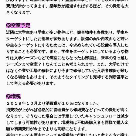
費用が掛かってきます。築年数が経過すればするほど、その費用も大
きくなります。
⑤空室予定
近隣に大学生あり学生が多い物件ほど、競合物件も多数あり、学生を
ターゲットにしたお部屋が多数あります。設備の面や内装面など若い
学生をターゲットにするためには、今求められている設備を導入した
りすることも必要です。また、学生をターゲットにしているような物
件は入学シーズンなどで満室にならなったお部屋は、来年の引っ越し
シーズンまで空室？！なんてことも考えられます。また、大学だけで
はなく企業や工場の移転により今まで確保していた入居者確保が難し
くなる場合もあります。そのようなタイミングも売却する判断基準と
して考える必要があります。
⑥増税
２０１９年１０月より消費税が１０％になりました。
消費税が上がれば必然的に管理費から修繕費などすべての費用が高く
なります。そうなった場合には予定していたキャッシュフローは減少
してしまう可能性があります。増税前は不動産購入者も同様で購入金
額や初期費用が今までよりも高額になります。
売主にとっても買主にとっても増税前に行動したいと考える方が増え