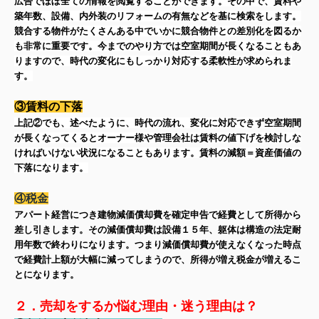
広告でほぼ全ての情報を閲覧することができます。その中で、賃料や
築年数、設備、内外装のリフォームの有無などを基に検索をします。
競合する物件がたくさんある中でいかに競合物件との差別化を図るか
も非常に重要です。今までのやり方では空室期間が長くなることもあ
りますので、時代の変化にもしっかり対応する柔軟性が求められま
す。
③賃料の下落
上記②でも、述べたように、時代の流れ、変化に対応できず空室期間
が長くなってくるとオーナー様や管理会社は賃料の値下げを検討しな
ければいけない状況になることもあります。賃料の減額＝資産価値の
下落になります。
④税金
アパート経営につき建物減価償却費を確定申告で経費として所得から
差し引きします。その減価償却費は設備１５年、躯体は構造の法定耐
用年数で終わりになります。つまり減価償却費が使えなくなった時点
で経費計上額が大幅に減ってしまうので、所得が増え税金が増えるこ
とになります。
２．売却をするか悩む理由・迷う理由は？