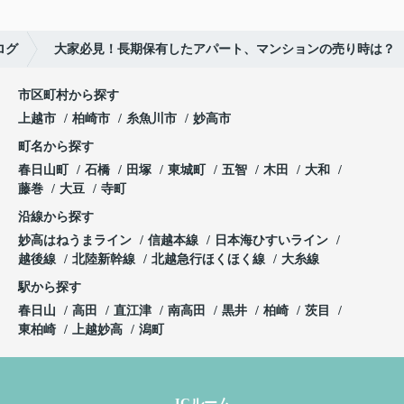
ログ
大家必見！長期保有したアパート、マンションの売り時は？
市区町村から探す
上越市
柏崎市
糸魚川市
妙高市
町名から探す
春日山町
石橋
田塚
東城町
五智
木田
大和
藤巻
大豆
寺町
沿線から探す
妙高はねうまライン
信越本線
日本海ひすいライン
越後線
北陸新幹線
北越急行ほくほく線
大糸線
駅から探す
春日山
高田
直江津
南高田
黒井
柏崎
茨目
東柏崎
上越妙高
潟町
JCルーム