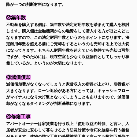
降が一つの判断材料になります。
②築年数
不動産を購入する側は、築年数や法定耐用年数を踏まえて購入を検討
します。購入側は金融機関からの融資をして購入する方がほとんどに
なりますので、この法定耐用年数というのもポイントになります。法
定耐用年数を超える前にご売却をするというのも売却する上では大切
になってきます。もちろん耐用年数を超えている物件でも売却は可能
ですが、そのためには、現在空室も少なく収益物件としてしっかり稼
働しているか。というのが大切になります。
③減価償却
減価償却費がなくなってしまうと家賃収入の所得が上がり、所得税が
大きくなります。ローン返済がある方にとっては、キャッシュフロー
がマイナスになり大打撃となってしまうこともありますので、減価償
却がなくなるタイミングが判断基準になります。
④修繕工事
アパートオーナーは家賃業を行う以上「使用収益の対価」と言い、入
居者が安全に安心して暮らせるよう防災対策や老朽化修繕を行う義務
があります。建物の防水工事や外壁塗装工事と言っても数約万単位の