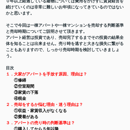
０年以上経過している建物については費用をかけずに賃貸経営を
続けていくのは非常に難しいお年頃になってきているのではない
かと思います。
そこで今回は一棟アパートや一棟マンションを売却する判断基準
と売却時期についてご説明させて頂きます。
アパート経営は投資であり、売却完了するまでその投資の結果全
体を知ることは出来ません。売り時を逃すと大きな損失に繋がる
こともありますので、しっかり売却時期を検討していきましょ
う。
目次
１．大家がアパートを手放す原因、理由は？
①修繕
②空室期間
③家賃の下落
④税金
２．売却をするか悩む理由・迷う理由は？
①収益・家賃収入がなくなる
②愛着がある
３．アパートの売り時の判断基準は？
①購入してから５年以降