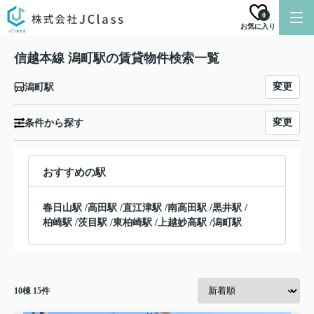
0
お気に入り
信越本線 潟町駅の賃貸物件検索一覧
変更
潟町駅
変更
条件から探す
おすすめの駅
春日山駅
/
高田駅
/
直江津駅
/
南高田駅
/
黒井駅
/
柏崎駅
/
茨目駅
/
東柏崎駅
/
上越妙高駅
/
潟町駅
10
棟
15
件