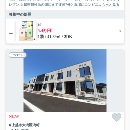
レブン 上越吉川杜氏の郷店まで徒歩7分と近場にコンビニ...
もっと見る
募集中の部屋
101
5.4万円
1階 / 41.89㎡ / 2DK
アパート
NEW
上越市大潟区潟町