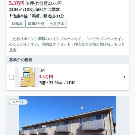
3.3
万円
管理/共益費2,000円
33.00㎡ (1DK) /築30年 /2階建
信越本線「潟町」駅 徒歩33分
駐輪場
駐車2台可
公共下水
こだわりポイント満載のハイツブルースカイ。「ハイツブルースカイ」
のここがイチオシ。収納はクロゼット・押入などが備え付けら...
もっと
見る
募集中の部屋
105
3.3万円
2階 / 33.00㎡ / 1DK
アパート