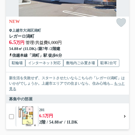
NEW
上越市大潟区潟町
レガーロ潟町
6.5
万円
管理/共益費6,000円
54.88㎡ (1LDK) /築7年 /2階建
信越本線「潟町」駅 徒歩6分
駐輪場
インターネット対応
敷地内ごみ置き場
駐車2台可
新生活を失敗せず、スタートさせたいならこちらの「レガーロ潟町」は
いかがでしょうか。上越市エリアでの住まいなら、住み心地も...
もっと
見る
募集中の部屋
201
6.5万円
2階 / 54.88㎡ / 1LDK