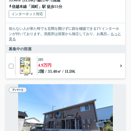
33.40㎡ (1LDK) /築22年 /2階建
信越本線「潟町」駅 徒歩55分
インターネット対応
知らない人が来た時でも玄関を開けずに顔を確認できるTVインターホ
ンが付いております。洗面所は浴室から独立しており、お風呂...
もっと
見る
募集中の部屋
205
4.9万円
2階 / 33.40㎡ / 1LDK
アパート