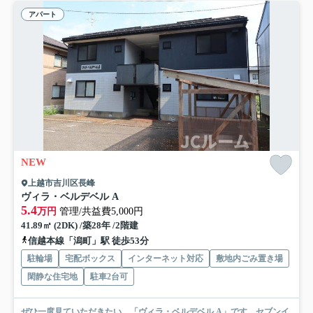
アパート
NEW
上越市吉川区長峰
ヴィラ・ベルデベル A
5.4
万円
管理/共益費5,000円
41.89㎡ (2DK) /築28年 /2階建
信越本線「潟町」駅 徒歩53分
駐輪場
宅配ボックス
インターネット対応
敷地内ごみ置き場
閑静な住宅地
駐車2台可
ぜひ一度見ていただきたい、「ヴィラ・ベルデベル A」です。セブンイ