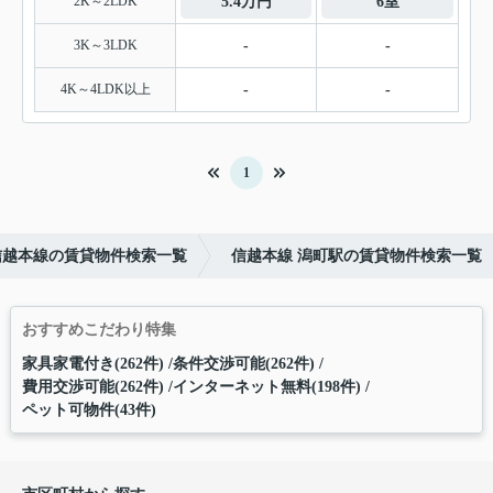
2K～2LDK
5.4万円
6室
3K～3LDK
-
-
4K～4LDK以上
-
-
1
信越本線の賃貸物件検索一覧
信越本線 潟町駅の賃貸物件検索一覧
おすすめこだわり特集
家具家電付き(262件)
条件交渉可能(262件)
費用交渉可能(262件)
インターネット無料(198件)
ペット可物件(43件)