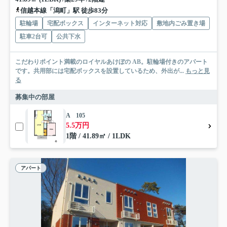
信越本線「潟町」駅 徒歩83分
駐輪場
宅配ボックス
インターネット対応
敷地内ごみ置き場
駐車2台可
公共下水
こだわりポイント満載のロイヤルあけぼの AB。駐輪場付きのアパート
です。共用部には宅配ボックスを設置しているため、外出が...
もっと見
る
募集中の部屋
A 105
5.5万円
1階 / 41.89㎡ / 1LDK
アパート