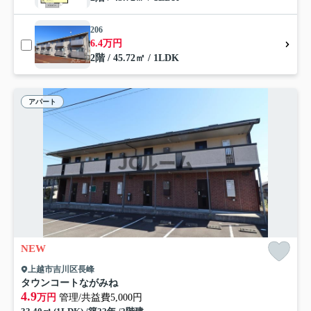
206
6.4万円
2階 / 45.72㎡ / 1LDK
アパート
NEW
上越市吉川区長峰
タウンコートながみね
4.9
万円
管理/共益費5,000円