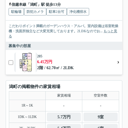
信越本線「潟町」駅 徒歩13分
駐輪場
防犯カメラ
駐車2台可
浄化槽排水
こだわりポイント満載のガーデンハウス・アルバ。室内設備は浴室乾燥
機・洗面所独立など大変充実しております。2LDKなのでお...
もっと見
る
募集中の部屋
205
6.45万円
2階 / 62.70㎡ / 2LDK
潟町の掲載物件の家賃相場
家賃相場
空室件数
1R～1K
-
-
1DK～1LDK
5.7万円
9室