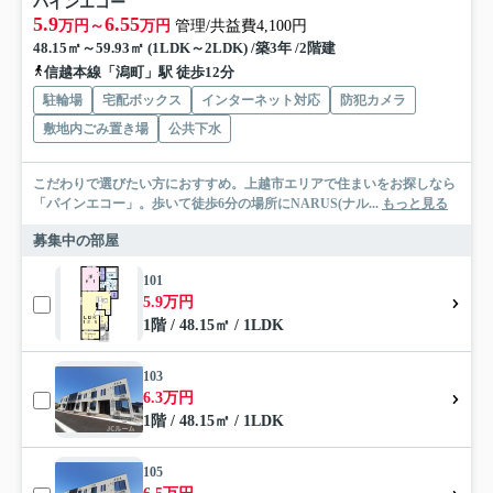
パインエコー
5.9
6.55
万円～
万円
管理/共益費4,100円
48.15㎡～59.93㎡ (1LDK～2LDK) /築3年 /2階建
信越本線「潟町」駅 徒歩12分
駐輪場
宅配ボックス
インターネット対応
防犯カメラ
敷地内ごみ置き場
公共下水
こだわりで選びたい方におすすめ。上越市エリアで住まいをお探しなら
「パインエコー」。歩いて徒歩6分の場所にNARUS(ナル...
もっと見る
募集中の部屋
101
5.9万円
1階 / 48.15㎡ / 1LDK
103
6.3万円
1階 / 48.15㎡ / 1LDK
105