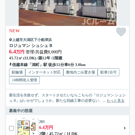
NEW
上越市大潟区下小船津浜
ロジュマン シュシュ B
6.4
万円
管理/共益費8,000円
45.72㎡ (1LDK) /築12年 /2階建
信越本線「潟町」駅 徒歩32分車6分 3.0km
駐輪場
インターネット対応
敷地内ごみ置き場
駐車2台可
24時間有人管理
新生活を失敗せず、スタートさせたいならこちらの「ロジュマン シュシ
ュ B」はいかがでしょうか。新たな回線工事の必要ない、...
もっと見る
募集中の部屋
203
6.4万円
2階 / 45.72㎡ / 1LDK