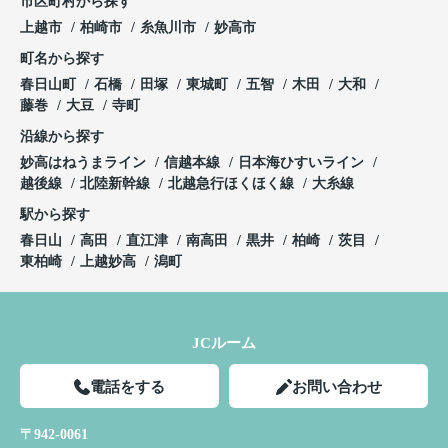
市区町村から探す
上越市
柏崎市
糸魚川市
妙高市
町名から探す
春日山町
石橋
田塚
東城町
五智
木田
大和
藤巻
大豆
寺町
沿線から探す
妙高はねうまライン
信越本線
日本海ひすいライン
越後線
北陸新幹線
北越急行ほくほく線
大糸線
駅から探す
春日山
高田
直江津
南高田
黒井
柏崎
茨目
東柏崎
上越妙高
潟町
JCルーム
電話をする
お問い合わせ
〒942-0061