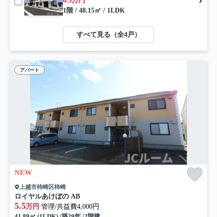
6.5万円
1階 / 48.15㎡ / 1LDK
すべて見る（全4戸）
アパート
NEW
上越市柿崎区柿崎
ロイヤルあけぼの AB
5.5
万円
管理/共益費4,000円
41.89㎡ (1LDK) /築29年 /2階建