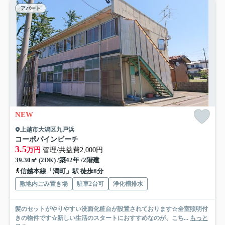
アパート
NEW
上越市大潟区九戸浜
コーポパインビーチ
3.5
万円
管理/共益費2,000円
39.30㎡ (2DK) /築42年 /2階建
信越本線「潟町」駅 徒歩8分
敷地内ごみ置き場
駐車2台可
浄化槽排水
髪のセットがやりやすい洗面化粧台が設置されております☆全室照明付
きの物件です☆新しい生活のスタートにおすすめなのが、こち...
もっと