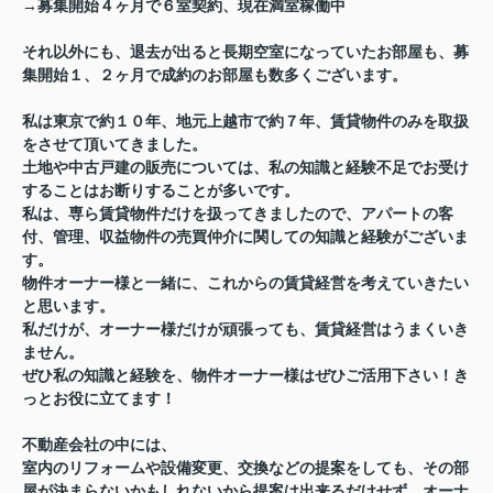
→募集開始４ヶ月で６室契約、現在満室稼働中
それ以外にも、退去が出ると長期空室になっていたお部屋も、募
集開始１、２ヶ月で成約のお部屋も数多くございます。
私は東京で約１０年、地元上越市で約７年、賃貸物件のみを取扱
をさせて頂いてきました。
土地や中古戸建の販売については、私の知識と経験不足でお受け
することはお断りすることが多いです。
私は、専ら賃貸物件だけを扱ってきましたので、アパートの客
付、管理、収益物件の売買仲介に関しての知識と経験がございま
す。
物件オーナー様と一緒に、これからの賃貸経営を考えていきたい
と思います。
私だけが、オーナー様だけが頑張っても、賃貸経営はうまくいき
ません。
ぜひ私の知識と経験を、物件オーナー様はぜひご活用下さい！き
っとお役に立てます！
不動産会社の中には、
室内のリフォームや設備変更、交換などの提案をしても、その部
屋が決まらないかもしれないから提案は出来るだけせず、オーナ