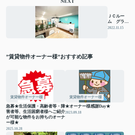
NEXT
ＪＣルー
ム グラン
ドオープ
2022.11.15
ン！
”賃貸物件オーナー様”おすすめ記事
賃貸物件オーナー様
賃貸物件オーナー様
急募★生活保護・高齢者等・障
★オーナー様感謝Day★
害者等、生活困窮者様へご紹介
2023.09.18
が可能な物件をお持ちのオーナ
ー様★
2025.10.28