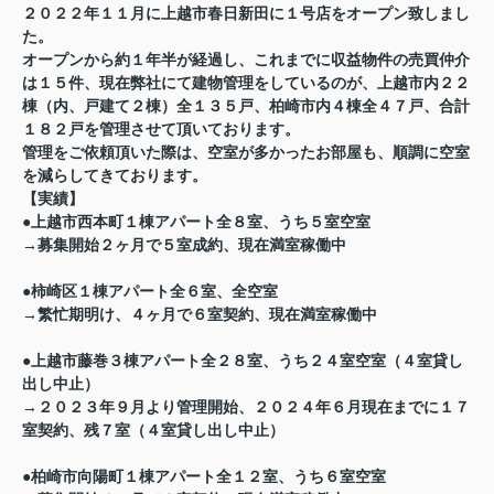
２０２２年１１月に上越市春日新田に１号店をオープン致しまし
た。
オープンから約１年半が経過し、これまでに収益物件の売買仲介
は１５件、現在弊社にて建物管理をしているのが、上越市内２２
棟（内、戸建て２棟）全１３５戸、柏崎市内４棟全４７戸、合計
１８２戸を管理させて頂いております。
管理をご依頼頂いた際は、空室が多かったお部屋も、順調に空室
を減らしてきております。
【実績】
●上越市西本町１棟アパート全８室、うち５室空室
→募集開始２ヶ月で５室成約、現在満室稼働中
●柿崎区１棟アパート全６室、全空室
→繁忙期明け、４ヶ月で６室契約、現在満室稼働中
●上越市藤巻３棟アパート全２８室、うち２４室空室（４室貸し
出し中止）
→２０２３年９月より管理開始、２０２４年６月現在までに１７
室契約、残７室（４室貸し出し中止）
●柏崎市向陽町１棟アパート全１２室、うち６室空室