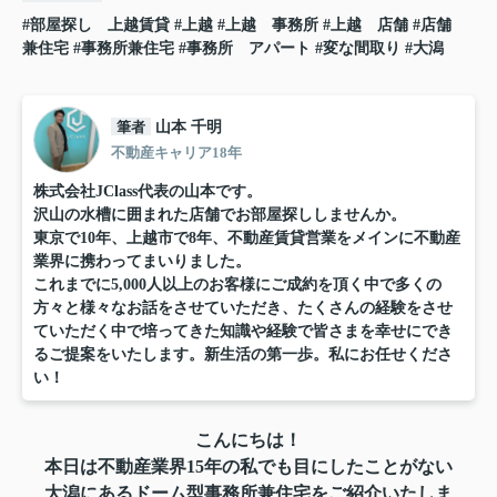
#部屋探し 上越賃貸
#上越
#上越 事務所
#上越 店舗
#店舗
兼住宅
#事務所兼住宅
#事務所 アパート
#変な間取り
#大潟
筆者
山本 千明
不動産キャリア18年
株式会社JClass代表の山本です。
沢山の水槽に囲まれた店舗でお部屋探ししませんか。
東京で10年、上越市で8年、不動産賃貸営業をメインに不動産
業界に携わってまいりました。
これまでに5,000人以上のお客様にご成約を頂く中で多くの
方々と様々なお話をさせていただき、たくさんの経験をさせ
ていただく中で培ってきた知識や経験で皆さまを幸せにでき
るご提案をいたします。新生活の第一歩。私にお任せくださ
い！
こんにちは！
本日は不動産業界15年の私でも目にしたことがない
大潟にあるドーム型事務所兼住宅をご紹介いたしま