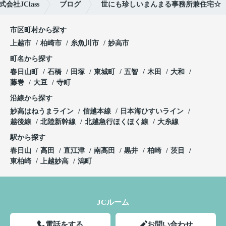
社JClass
ブログ
世にも珍しいまんまる事務所兼住宅☆
市区町村から探す
上越市
柏崎市
糸魚川市
妙高市
町名から探す
春日山町
石橋
田塚
東城町
五智
木田
大和
藤巻
大豆
寺町
沿線から探す
妙高はねうまライン
信越本線
日本海ひすいライン
越後線
北陸新幹線
北越急行ほくほく線
大糸線
駅から探す
春日山
高田
直江津
南高田
黒井
柏崎
茨目
東柏崎
上越妙高
潟町
JCルーム
電話をする
お問い合わせ