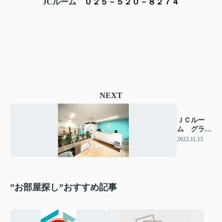
JCルーム
０２５－５２０－８２７４
NEXT
ＪＣルー
ム グラン
ドオープ
2022.11.15
ン！
”お部屋探し”おすすめ記事