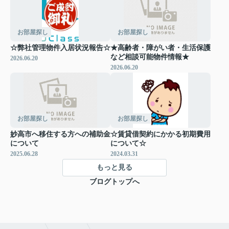
お部屋探し
お部屋探し
☆弊社管理物件入居状況報告☆
★高齢者・障がい者・生活保護
など相談可能物件情報★
2026.06.20
2026.06.20
お部屋探し
お部屋探し
妙高市へ移住する方への補助金
☆賃貸借契約にかかる初期費用
について
について☆
2025.06.28
2024.03.31
もっと見る
ブログトップへ