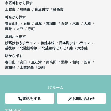
市区町村から探す
上越市
柏崎市
糸魚川市
妙高市
町名から探す
春日山町
石橋
田塚
東城町
五智
木田
大和
藤巻
大豆
寺町
沿線から探す
妙高はねうまライン
信越本線
日本海ひすいライン
越後線
北陸新幹線
北越急行ほくほく線
大糸線
駅から探す
春日山
高田
直江津
南高田
黒井
柏崎
茨目
東柏崎
上越妙高
潟町
JCルーム
電話をする
お問い合わせ
〒942-0061