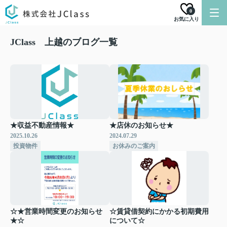
0
お気に入り
JClass 上越のブログ一覧
★収益不動産情報★
★店休のお知らせ★
2025.10.26
2024.07.29
投資物件
お休みのご案内
☆★営業時間変更のお知らせ
☆賃貸借契約にかかる初期費用
★☆
について☆