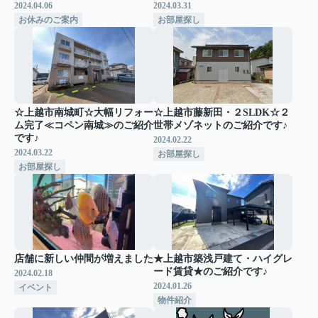
2024.04.06
2024.03.31
お休みのご案内
お部屋探し
☆上越市南城町☆大幅リフォー
☆上越市藤新田・２SLDK☆２
ム完了≪コペン南城≫のご紹介
世帯メゾネットのご紹介です♪
です♪
2024.02.22
2024.03.22
お部屋探し
お部屋探し
店舗に新しい仲間が増えました
★上越市築浅戸建て・ハイグレ
ード賃貸★のご紹介です♪
2024.02.18
2024.01.26
イベント
物件紹介