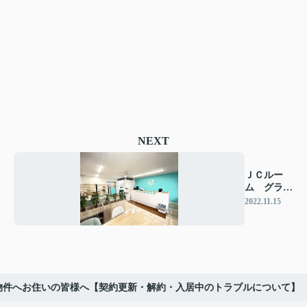
NEXT
ＪＣルー
ム グラン
ドオープ
2022.11.15
ン！
物件へお住いの皆様へ【契約更新・解約・入居中のトラブルについて】