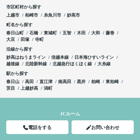
市区町村から探す
上越市
柏崎市
糸魚川市
妙高市
町名から探す
春日山町
石橋
東城町
五智
木田
大和
藤巻
大豆
田塚
寺町
沿線から探す
妙高はねうまライン
信越本線
日本海ひすいライン
越後線
北陸新幹線
北越急行ほくほく線
大糸線
駅から探す
春日山
高田
直江津
南高田
黒井
柏崎
東柏崎
茨目
上越妙高
潟町
JCルーム
電話をする
お問い合わせ