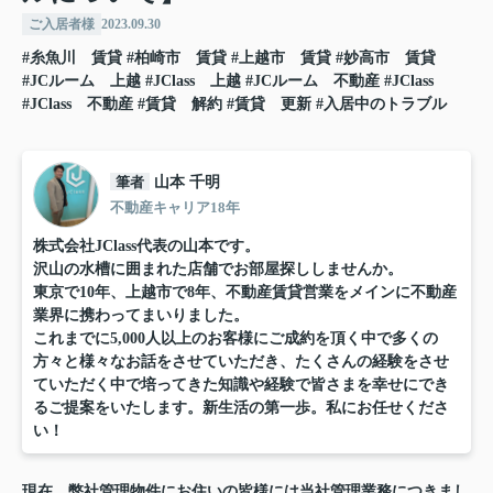
ご入居者様
2023.09.30
#糸魚川 賃貸
#柏崎市 賃貸
#上越市 賃貸
#妙高市 賃貸
#JCルーム 上越
#JClass 上越
#JCルーム 不動産
#JClass
#JClass 不動産
#賃貸 解約
#賃貸 更新
#入居中のトラブル
筆者
山本 千明
不動産キャリア18年
株式会社JClass代表の山本です。
沢山の水槽に囲まれた店舗でお部屋探ししませんか。
東京で10年、上越市で8年、不動産賃貸営業をメインに不動産
業界に携わってまいりました。
これまでに5,000人以上のお客様にご成約を頂く中で多くの
方々と様々なお話をさせていただき、たくさんの経験をさせ
ていただく中で培ってきた知識や経験で皆さまを幸せにでき
るご提案をいたします。新生活の第一歩。私にお任せくださ
い！
現在、弊社管理物件にお住いの皆様には当社管理業務につきまし