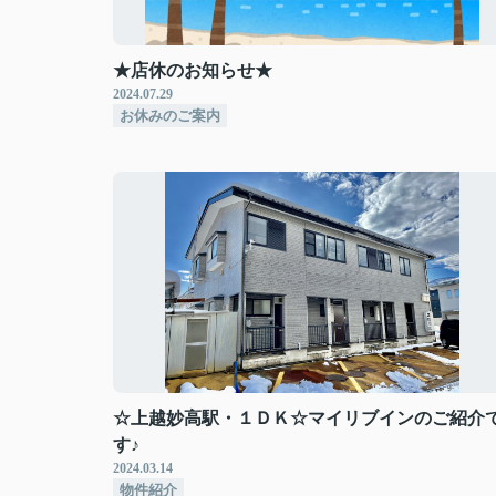
★店休のお知らせ★
2024.07.29
お休みのご案内
☆上越妙高駅・１ＤＫ☆マイリブインのご紹介
す♪
2024.03.14
物件紹介