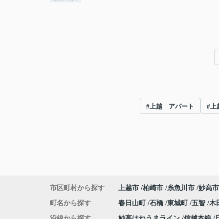
#上越 アパート
#上
市区町村から探す
上越市
柏崎市
糸魚川市
妙高市
町名から探す
春日山町
石橋
東城町
五智
木
沿線から探す
妙高はねうまライン
信越本線