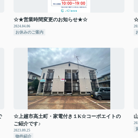
☆★営業時間変更のお知らせ★☆
2024.04.06
20
お休みのご案内
で
☆上越市高土町・家電付き１K☆コーポエイトの
20
ご紹介です♪
2023.09.25
物件紹介