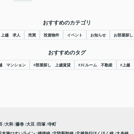
おすすめのカテゴリ
上越 求人
売買
投資物件
イベント
お知らせ
お部屋探し
おすすめのタグ
越 マンション
#部屋探し 上越賃貸
#JCルーム 不動産
#上越
田
大和
藤巻
大豆
田塚
寺町
日本海ひすいライン
越後線
北陸新幹線
北越急行ほくほく線
大糸線