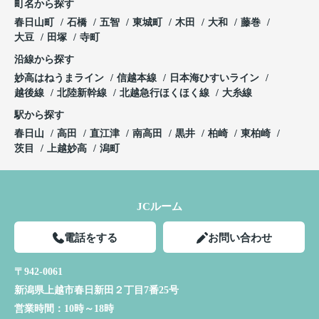
町名から探す
春日山町
石橋
五智
東城町
木田
大和
藤巻
大豆
田塚
寺町
沿線から探す
妙高はねうまライン
信越本線
日本海ひすいライン
越後線
北陸新幹線
北越急行ほくほく線
大糸線
駅から探す
春日山
高田
直江津
南高田
黒井
柏崎
東柏崎
茨目
上越妙高
潟町
JCルーム
電話をする
お問い合わせ
〒942-0061
新潟県上越市春日新田２丁目7番25号
営業時間：
10時～18時