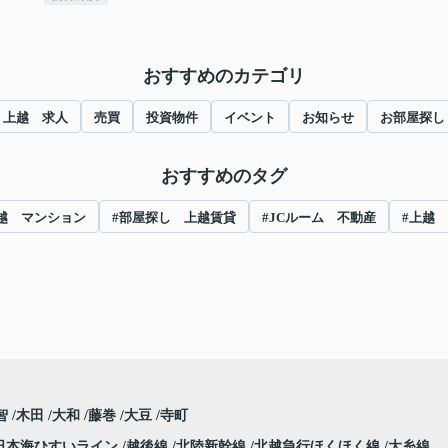
おすすめのカテゴリ
上越 求人
売買
投資物件
イベント
お知らせ
お部屋探し
おすすめのタグ
越 マンション
#部屋探し 上越賃貸
#JCルーム 不動産
#上越
智
木田
大和
藤巻
大豆
寺町
日本海ひすいライン
越後線
北陸新幹線
北越急行ほくほく線
大糸線