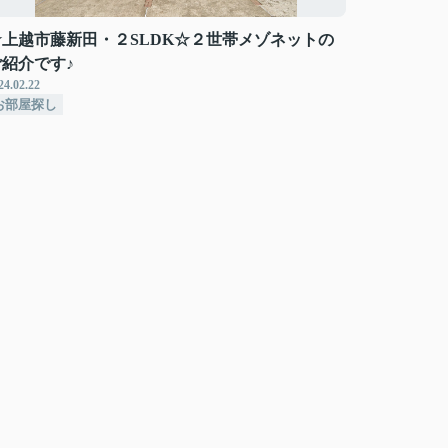
☆上越市藤新田・２SLDK☆２世帯メゾネットの
ご紹介です♪
24.02.22
お部屋探し