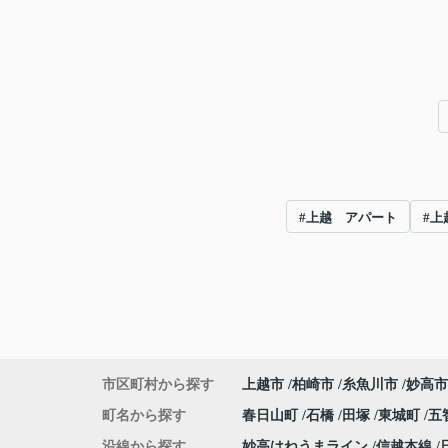
#上越 アパート
#上
市区町村から探す
上越市
柏崎市
糸魚川市
妙高市
町名から探す
春日山町
石橋
田塚
東城町
五
沿線から探す
妙高はねうまライン
信越本線