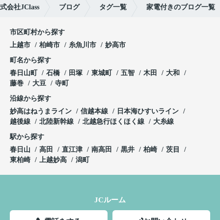
社JClass
ブログ
タグ一覧
家電付きのブログ一覧
市区町村から探す
上越市
柏崎市
糸魚川市
妙高市
町名から探す
春日山町
石橋
田塚
東城町
五智
木田
大和
藤巻
大豆
寺町
沿線から探す
妙高はねうまライン
信越本線
日本海ひすいライン
越後線
北陸新幹線
北越急行ほくほく線
大糸線
駅から探す
春日山
高田
直江津
南高田
黒井
柏崎
茨目
東柏崎
上越妙高
潟町
JCルーム