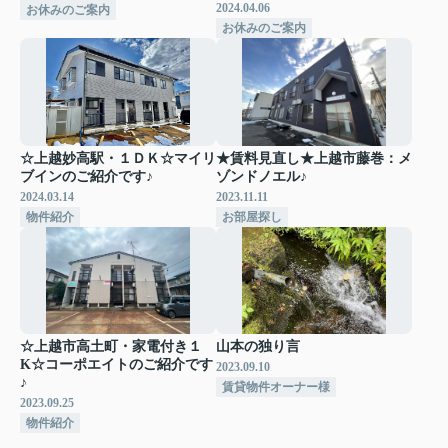
2024.04.06
お休みのご案内
お休みのご案内
☆上越妙高駅・１ＤＫ☆マイリ
★賃料見直し★上越市藤巻：メ
ブインのご紹介です♪
ゾンドノエル♪
2024.03.14
2023.11.11
物件紹介
お部屋探し
☆上越市高土町・家電付き１
山本の独り言
K☆コーポエイトのご紹介です
2023.09.10
♪
賃貸物件オーナー様
2023.09.25
物件紹介