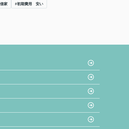
 借家
#初期費用 安い