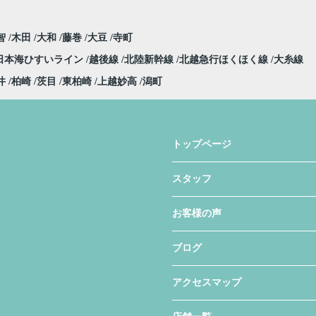
智
木田
大和
藤巻
大豆
寺町
日本海ひすいライン
越後線
北陸新幹線
北越急行ほくほく線
大糸線
井
柏崎
茨目
東柏崎
上越妙高
潟町
トップページ
スタッフ
お客様の声
ブログ
アクセスマップ