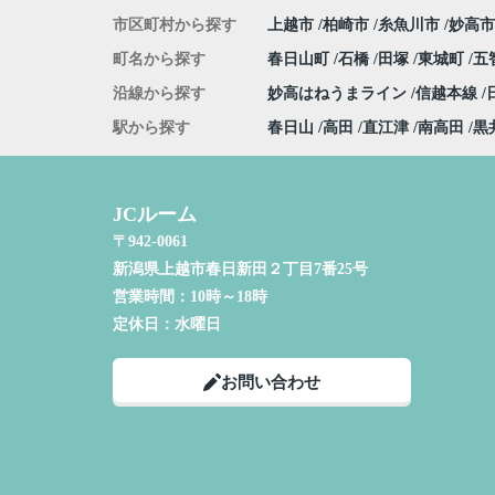
市区町村から探す
上越市
柏崎市
糸魚川市
妙高市
町名から探す
春日山町
石橋
田塚
東城町
五
沿線から探す
妙高はねうまライン
信越本線
駅から探す
春日山
高田
直江津
南高田
黒
JCルーム
〒942-0061
新潟県上越市春日新田２丁目7番25号
営業時間：
10時～18時
定休日：
水曜日
お問い合わせ