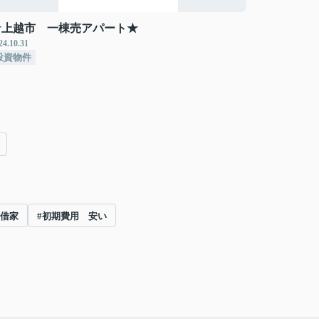
★上越市 一棟売アパート★
24.10.31
投資物件
 借家
#初期費用 安い