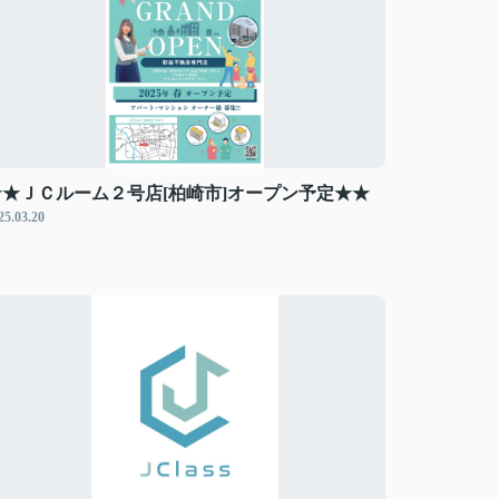
★★ＪＣルーム２号店[柏崎市]オープン予定★★
25.03.20