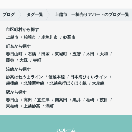
ブログ
タグ一覧
上越市 一棟売りアパートのブログ一覧
市区町村から探す
上越市
柏崎市
糸魚川市
妙高市
町名から探す
春日山町
石橋
田塚
東城町
五智
木田
大和
藤巻
大豆
寺町
沿線から探す
妙高はねうまライン
信越本線
日本海ひすいライン
越後線
北陸新幹線
北越急行ほくほく線
大糸線
駅から探す
春日山
高田
直江津
南高田
黒井
柏崎
茨目
東柏崎
上越妙高
潟町
JCルーム