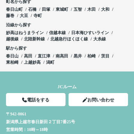
町名から探す
春日山町
石橋
田塚
東城町
五智
木田
大和
藤巻
大豆
寺町
沿線から探す
妙高はねうまライン
信越本線
日本海ひすいライン
越後線
北陸新幹線
北越急行ほくほく線
大糸線
駅から探す
春日山
高田
直江津
南高田
黒井
柏崎
茨目
東柏崎
上越妙高
潟町
JCルーム
電話をする
お問い合わせ
〒942-0061
新潟県上越市春日新田２丁目7番25号
営業時間：
10時～18時