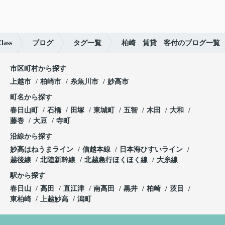
ass
ブログ
タグ一覧
柏崎 賃貸 客付のブログ一覧
市区町村から探す
上越市
柏崎市
糸魚川市
妙高市
町名から探す
春日山町
石橋
田塚
東城町
五智
木田
大和
藤巻
大豆
寺町
沿線から探す
妙高はねうまライン
信越本線
日本海ひすいライン
越後線
北陸新幹線
北越急行ほくほく線
大糸線
駅から探す
春日山
高田
直江津
南高田
黒井
柏崎
茨目
東柏崎
上越妙高
潟町