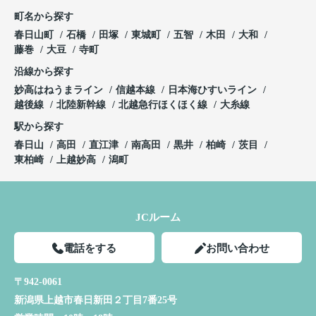
町名から探す
春日山町
石橋
田塚
東城町
五智
木田
大和
藤巻
大豆
寺町
沿線から探す
妙高はねうまライン
信越本線
日本海ひすいライン
越後線
北陸新幹線
北越急行ほくほく線
大糸線
駅から探す
春日山
高田
直江津
南高田
黒井
柏崎
茨目
東柏崎
上越妙高
潟町
JCルーム
電話をする
お問い合わせ
〒942-0061
新潟県上越市春日新田２丁目7番25号