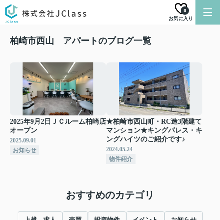
0
お気に入り
柏崎市西山 アパートのブログ一覧
2025年9月2日ＪＣルーム柏崎店
★柏崎市西山町・RC造3階建て
オープン
マンション★キングパレス・キ
ングハイツのご紹介です♪
2025.09.01
2024.05.24
お知らせ
物件紹介
おすすめのカテゴリ
上越 求人
売買
投資物件
イベント
お知らせ