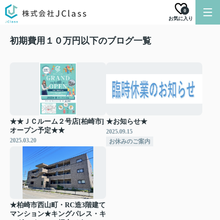
0
お気に入り
初期費用１０万円以下のブログ一覧
★★ＪＣルーム２号店[柏崎市]
★お知らせ★
オープン予定★★
2025.09.15
2025.03.20
お休みのご案内
★柏崎市西山町・RC造3階建て
マンション★キングパレス・キ