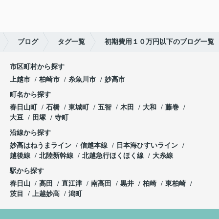
ブログ
タグ一覧
初期費用１０万円以下のブログ一覧
市区町村から探す
上越市
柏崎市
糸魚川市
妙高市
町名から探す
春日山町
石橋
東城町
五智
木田
大和
藤巻
大豆
田塚
寺町
沿線から探す
妙高はねうまライン
信越本線
日本海ひすいライン
越後線
北陸新幹線
北越急行ほくほく線
大糸線
駅から探す
春日山
高田
直江津
南高田
黒井
柏崎
東柏崎
茨目
上越妙高
潟町