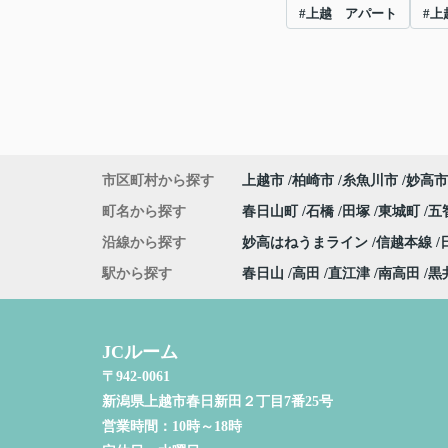
#上越 アパート
#上
市区町村から探す
上越市
柏崎市
糸魚川市
妙高市
町名から探す
春日山町
石橋
田塚
東城町
五
沿線から探す
妙高はねうまライン
信越本線
駅から探す
春日山
高田
直江津
南高田
黒
JCルーム
〒942-0061
新潟県上越市春日新田２丁目7番25号
営業時間：
10時～18時