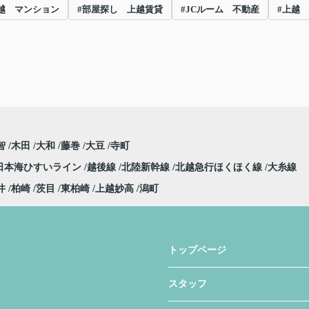
越 マンション
#部屋探し 上越賃貸
#JCルーム 不動産
#上越
智
木田
大和
藤巻
大豆
寺町
日本海ひすいライン
越後線
北陸新幹線
北越急行ほくほく線
大糸線
井
柏崎
茨目
東柏崎
上越妙高
潟町
トップページ
スタッフ