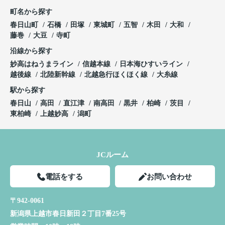
町名から探す
春日山町
石橋
田塚
東城町
五智
木田
大和
藤巻
大豆
寺町
沿線から探す
妙高はねうまライン
信越本線
日本海ひすいライン
越後線
北陸新幹線
北越急行ほくほく線
大糸線
駅から探す
春日山
高田
直江津
南高田
黒井
柏崎
茨目
東柏崎
上越妙高
潟町
JCルーム
電話をする
お問い合わせ
〒942-0061
新潟県上越市春日新田２丁目7番25号