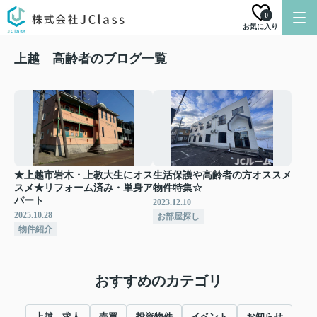
0
お気に入り
上越 高齢者のブログ一覧
★上越市岩木・上教大生にオス
生活保護や高齢者の方オススメ
スメ★リフォーム済み・単身ア
物件特集☆
パート
2023.12.10
2025.10.28
お部屋探し
物件紹介
おすすめのカテゴリ
上越 求人
売買
投資物件
イベント
お知らせ