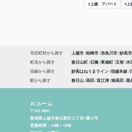
#上越 アパート
#上
市区町村から探す
上越市
柏崎市
糸魚川市
妙高市
町名から探す
春日山町
石橋
東城町
五智
木
沿線から探す
妙高はねうまライン
信越本線
駅から探す
春日山
高田
直江津
南高田
黒
JCルーム
〒942-0061
新潟県上越市春日新田２丁目7番25号
営業時間：
10時～18時