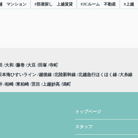
越 マンション
#部屋探し 上越賃貸
#JCルーム 不動産
#上越
田
大和
藤巻
大豆
田塚
寺町
日本海ひすいライン
越後線
北陸新幹線
北越急行ほくほく線
大糸線
井
柏崎
東柏崎
茨目
上越妙高
潟町
トップページ
スタッフ