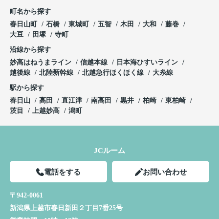
町名から探す
春日山町
石橋
東城町
五智
木田
大和
藤巻
大豆
田塚
寺町
沿線から探す
妙高はねうまライン
信越本線
日本海ひすいライン
越後線
北陸新幹線
北越急行ほくほく線
大糸線
駅から探す
春日山
高田
直江津
南高田
黒井
柏崎
東柏崎
茨目
上越妙高
潟町
JCルーム
電話をする
お問い合わせ
〒942-0061
新潟県上越市春日新田２丁目7番25号