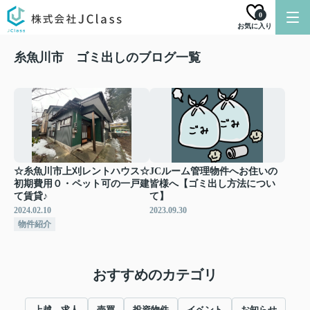
0
お気に入り
糸魚川市 ゴミ出しのブログ一覧
☆糸魚川市上刈レントハウス☆
JCルーム管理物件へお住いの
初期費用０・ペット可の一戸建
皆様へ【ゴミ出し方法につい
て賃貸♪
て】
2024.02.10
2023.09.30
物件紹介
おすすめのカテゴリ
上越 求人
売買
投資物件
イベント
お知らせ