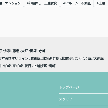
越 マンション
#部屋探し 上越賃貸
#JCルーム 不動産
#上越
町
大和
藤巻
大豆
田塚
寺町
日本海ひすいライン
越後線
北陸新幹線
北越急行ほくほく線
大糸線
井
柏崎
東柏崎
茨目
上越妙高
潟町
トップページ
スタッフ