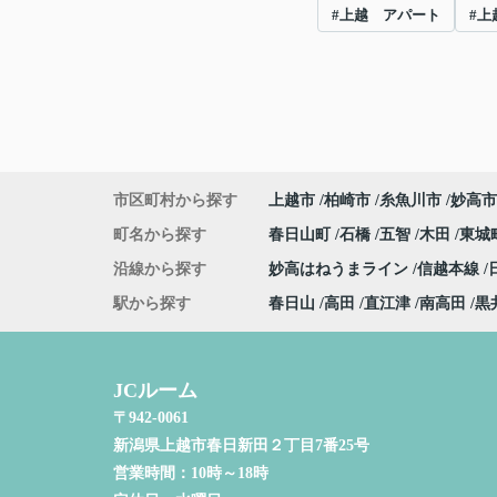
#上越 アパート
#上
市区町村から探す
上越市
柏崎市
糸魚川市
妙高市
町名から探す
春日山町
石橋
五智
木田
東城
沿線から探す
妙高はねうまライン
信越本線
駅から探す
春日山
高田
直江津
南高田
黒
JCルーム
〒942-0061
新潟県上越市春日新田２丁目7番25号
営業時間：
10時～18時