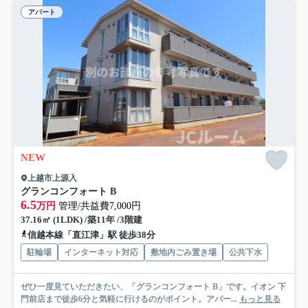
アパート
NEW
上越市上源入
グランコンフォート B
6.5
万円
管理/共益費7,000円
37.16㎡ (1LDK) /築11年 /3階建
信越本線「直江津」駅 徒歩38分
駐輪場
インターネット対応
敷地内ごみ置き場
公共下水
ぜひ一度見ていただきたい、「グランコンフォート B」です。イオン 下
門前店まで徒歩6分と気軽に行けるのがポイント。アパー...
もっと見る