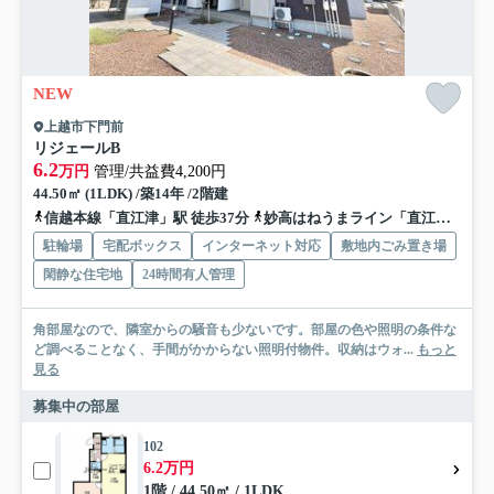
NEW
上越市下門前
リジェールB
6.2
万円
管理/共益費4,200円
44.50㎡ (1LDK) /築14年 /2階建
信越本線「直江津」駅 徒歩37分
妙高はねうまライン「直江津」駅 徒歩37分
駐輪場
宅配ボックス
インターネット対応
敷地内ごみ置き場
閑静な住宅地
24時間有人管理
角部屋なので、隣室からの騒音も少ないです。部屋の色や照明の条件な
ど調べることなく、手間がかからない照明付物件。収納はウォ...
もっと
見る
募集中の部屋
102
6.2万円
1階 / 44.50㎡ / 1LDK