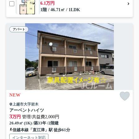
6.1万円
1階 / 46.71㎡ / 1LDK
アパート
NEW
上越市大字岩木
アーベントハイツ
3
万円
管理/共益費2,000円
26.49㎡ (1K) /築33年 /2階建
信越本線「直江津」駅 徒歩61分
インターネット対応