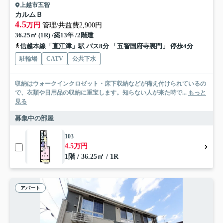
上越市五智
カルムＢ
4.5
万円
管理/共益費2,900円
36.25㎡ (1R) /築13年 /2階建
信越本線「直江津」駅 バス8分 「五智国府寺裏門」 停歩4分
駐輪場
CATV
公共下水
収納はウォークインクロゼット・床下収納などが備え付けられているの
で、衣類や日用品の収納に重宝します。知らない人が来た時で...
もっと
見る
募集中の部屋
103
4.5万円
1階 / 36.25㎡ / 1R
アパート