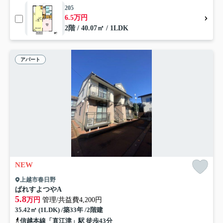
205
6.5万円
2階 / 40.07㎡ / 1LDK
アパート
NEW
上越市春日野
ぱれすよつやA
5.8
万円
管理/共益費4,200円
35.42㎡ (1LDK) /築33年 /2階建
信越本線「直江津」駅 徒歩43分