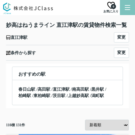
0
お気に入り
妙高はねうまライン 直江津駅の賃貸物件検索一覧
変更
直江津駅
変更
条件から探す
おすすめの駅
春日山駅
/
高田駅
/
直江津駅
/
南高田駅
/
黒井駅
/
柏崎駅
/
東柏崎駅
/
茨目駅
/
上越妙高駅
/
潟町駅
110
棟
131
件