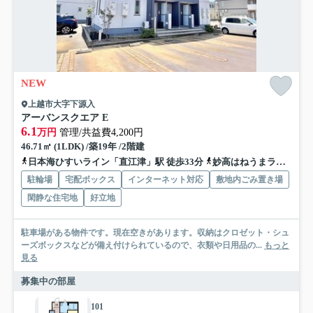
NEW
上越市大字下源入
アーバンスクエア E
6.1
万円
管理/共益費4,200円
46.71㎡ (1LDK) /築19年 /2階建
日本海ひすいライン「直江津」駅 徒歩33分
妙高はねうまライン「直江津」駅 徒歩33分
駐輪場
宅配ボックス
インターネット対応
敷地内ごみ置き場
閑静な住宅地
好立地
駐車場がある物件です。現在空きがあります。収納はクロゼット・シュ
ーズボックスなどが備え付けられているので、衣類や日用品の...
もっと
見る
募集中の部屋
101