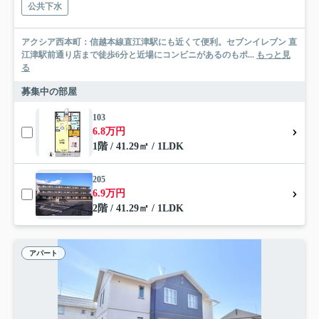
公共下水
アクシア西本町：信越本線直江津駅にも近くて便利。セブンイレブン 直
江津駅前通り店まで徒歩6分と近場にコンビニがあるのもポ...
もっと見
る
募集中の部屋
103
6.8万円
1階 / 41.29㎡ / 1LDK
205
6.9万円
2階 / 41.29㎡ / 1LDK
アパート