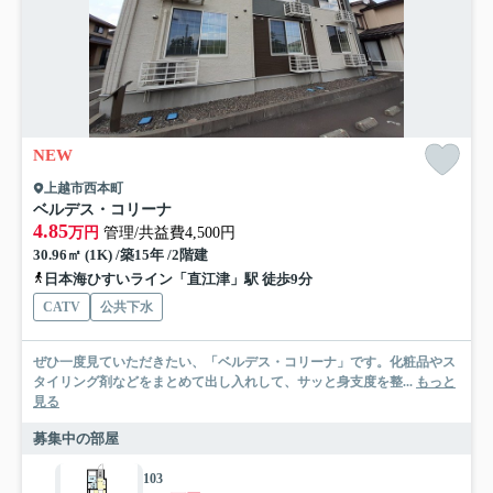
NEW
上越市西本町
ベルデス・コリーナ
4.85
万円
管理/共益費4,500円
30.96㎡ (1K) /築15年 /2階建
日本海ひすいライン「直江津」駅 徒歩9分
CATV
公共下水
ぜひ一度見ていただきたい、「ベルデス・コリーナ」です。化粧品やス
タイリング剤などをまとめて出し入れして、サッと身支度を整...
もっと
見る
募集中の部屋
103