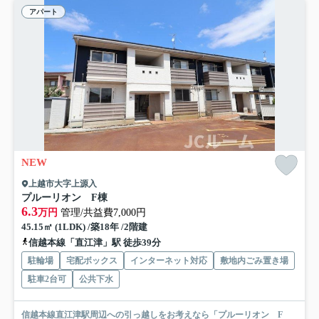
アパート
NEW
上越市大字上源入
プルーリオン F棟
6.3
万円
管理/共益費7,000円
45.15㎡ (1LDK) /築18年 /2階建
信越本線「直江津」駅 徒歩39分
駐輪場
宅配ボックス
インターネット対応
敷地内ごみ置き場
駐車2台可
公共下水
信越本線直江津駅周辺への引っ越しをお考えなら「プルーリオン F