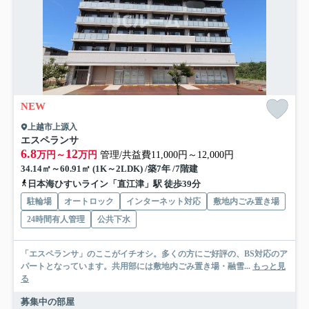
NEW
上越市上源入
エスペランサ
6.8
12
万円～
万円
管理/共益費11,000円～12,000円
34.14㎡～60.91㎡ (1K～2LDK) /築7年 /7階建
日本海ひすいライン「直江津」駅 徒歩39分
駐輪場
オートロック
インターネット対応
敷地内ごみ置き場
24時間有人管理
公共下水
「エスペランサ」のここがイチオシ。多くの方にご好評の、BS対応のア
パートとなっています。共用部には敷地内ごみ置き場・融雪...
もっと見
る
募集中の部屋