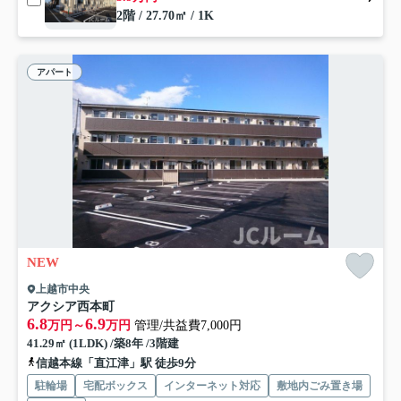
2階 / 27.70㎡ / 1K
アパート
NEW
上越市中央
アクシア西本町
6.8
6.9
万円～
万円
管理/共益費7,000円
41.29㎡ (1LDK) /築8年 /3階建
信越本線「直江津」駅 徒歩9分
駐輪場
宅配ボックス
インターネット対応
敷地内ごみ置き場