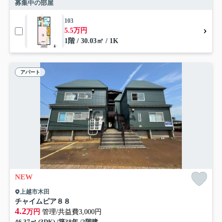
募集中の部屋
103
5.5万円
1階 / 30.03㎡ / 1K
アパート
NEW
上越市木田
チャイムピア８８
4.2
万円
管理/共益費3,000円
46.37㎡ (3DK) /築38年 /2階建