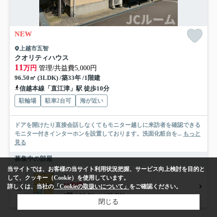
NEW
上越市五智
クオリティハウス
11
万円
管理/共益費5,000円
96.50㎡ (3LDK) /築33年 /1階建
信越本線「直江津」駅 徒歩10分
駐輪場
駐車2台可
海が近い
ドアを開けたり直接会話しなくてもモニター越しに来訪者を確認できる
モニター付きインターホンを設置しております。洗面化粧台を...
もっと
見る
募集中の部屋
当サイトでは、お客様の当サイト利用状況把握、サービス向上検討を目的と
１
して、クッキー（Cookie）を使用しています。
11万円
詳しくは、当社の
「Cookieの取扱いについて」
をご確認ください。
1階 / 96.50㎡ / 3LDK
閉じる