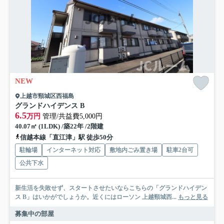
NEW
上越市頸城区西福島
グランドハイデンス B
6.5
万円
管理/共益費5,000円
40.07㎡ (1LDK) /築22年 /2階建
信越本線「直江津」駅 徒歩50分
駐輪場
インターネット対応
敷地内ごみ置き場
駐車2台可
公共下水
新生活を失敗せず、スタートさせたいならこちらの「グランドハイデン
ス B」はいかがでしょうか。近くにはローソン 上越頸城西...
もっと見る
募集中の部屋