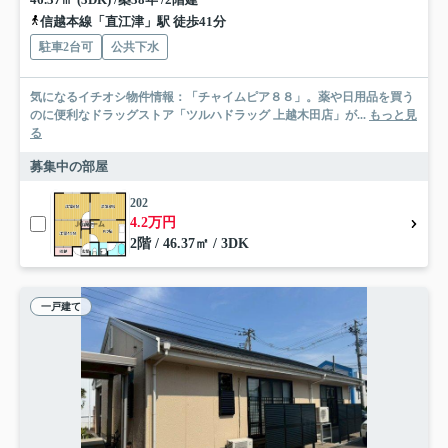
信越本線「直江津」駅 徒歩41分
駐車2台可
公共下水
気になるイチオシ物件情報：「チャイムピア８８」。薬や日用品を買う
のに便利なドラッグストア「ツルハドラッグ 上越木田店」が...
もっと見
る
募集中の部屋
202
4.2万円
2階 / 46.37㎡ / 3DK
一戸建て