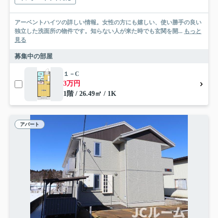
アーベントハイツの詳しい情報。女性の方にも嬉しい、使い勝手の良い
独立した洗面所の物件です。知らない人が来た時でも玄関を開...
もっと
見る
募集中の部屋
１－C
3万円
1階 / 26.49㎡ / 1K
アパート