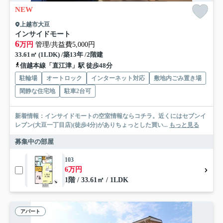
NEW
上越市大豆
インサイドモート
6
万円
管理/共益費5,000円
33.61㎡ (1LDK) /築13年 /2階建
信越本線「直江津」駅 徒歩48分
駐輪場
オートロック
インターネット対応
敷地内ごみ置き場
閑静な住宅地
駐車2台可
新着情報：インサイドモートの空室情報ならコチラ。近くにはセブンイ
レブン(大豆一丁目店)(徒歩4分)がありちょっとした買い...
もっと見る
募集中の部屋
103
6万円
1階 / 33.61㎡ / 1LDK
アパート