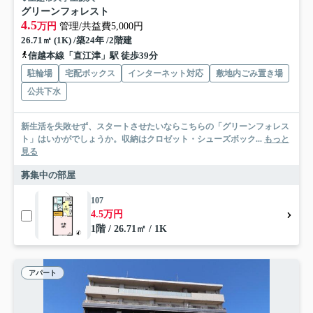
グリーンフォレスト
4.5
万円
管理/共益費5,000円
26.71㎡ (1K) /築24年 /2階建
信越本線「直江津」駅 徒歩39分
駐輪場
宅配ボックス
インターネット対応
敷地内ごみ置き場
公共下水
新生活を失敗せず、スタートさせたいならこちらの「グリーンフォレス
ト」はいかがでしょうか。収納はクロゼット・シューズボック...
もっと
見る
募集中の部屋
107
4.5万円
1階 / 26.71㎡ / 1K
アパート