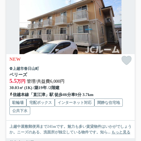
NEW
上越市春日山町
ベリーズ
5.5
万円
管理/共益費6,000円
30.03㎡ (1K) /築19年 /2階建
信越本線「直江津」駅 徒歩46分車9分 3.7km
駐輪場
宅配ボックス
インターネット対応
閑静な住宅地
公共下水
上越中屋敷郵便局まで241mです。魅力も多い賃貸物件はいかがでしょう
か。ニーズのある、洗面所が独立している物件です。知ら...
もっと見る