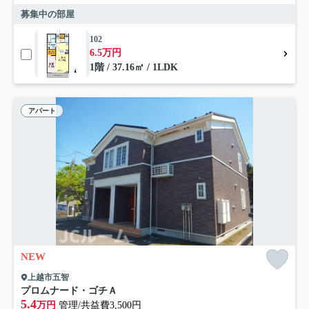
募集中の部屋
102
6.5万円
1階 / 37.16㎡ / 1LDK
アパート
NEW
上越市五智
プロムナード・ゴチＡ
5.4
万円
管理/共益費3,500円