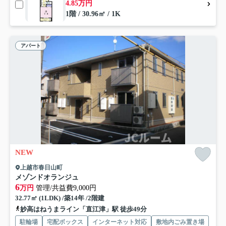
4.85万円
1階 / 30.96㎡ / 1K
アパート
NEW
上越市春日山町
メゾンドオランジュ
6
万円
管理/共益費9,000円
32.77㎡ (1LDK) /築14年 /2階建
妙高はねうまライン「直江津」駅 徒歩49分
駐輪場
宅配ボックス
インターネット対応
敷地内ごみ置き場