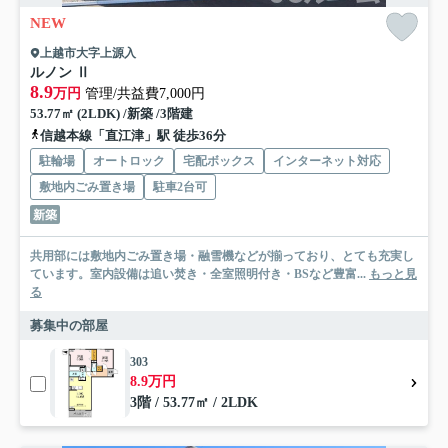
NEW
上越市大字上源入
ルノン Ⅱ
8.9
万円
管理/共益費7,000円
53.77㎡ (2LDK) /新築 /3階建
信越本線「直江津」駅 徒歩36分
駐輪場
オートロック
宅配ボックス
インターネット対応
敷地内ごみ置き場
駐車2台可
新築
共用部には敷地内ごみ置き場・融雪機などが揃っており、とても充実し
ています。室内設備は追い焚き・全室照明付き・BSなど豊富...
もっと見
る
募集中の部屋
303
8.9万円
3階 / 53.77㎡ / 2LDK