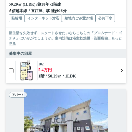
50.29㎡ (1LDK) /築18年 /2階建
信越本線「直江津」駅 徒歩26分
駐輪場
インターネット対応
敷地内ごみ置き場
公共下水
新生活を失敗せず、スタートさせたいならこちらの「プロムナード・ゴ
チＡ」はいかがでしょうか。室内設備は浴室乾燥機・洗面所独...
もっと
見る
募集中の部屋
102
5.4万円
1階 / 50.29㎡ / 1LDK
アパート