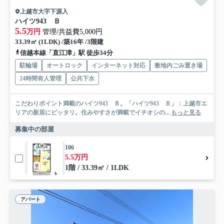
上越市大字下源入
ハイツ943 Ｂ
5.5
万円
管理/共益費5,000円
33.39㎡ (1LDK) /築16年 /3階建
信越本線「直江津」駅 徒歩34分
駐輪場
オートロック
インターネット対応
敷地内ごみ置き場
24時間有人管理
公共下水
こだわりポイント満載のハイツ943 Ｂ。「ハイツ943 Ｂ」：上越市エ
リアの新居にピッタリ。住みやすさが満載でイチオシの...
もっと見る
募集中の部屋
106
5.5万円
1階 / 33.39㎡ / 1LDK
アパート