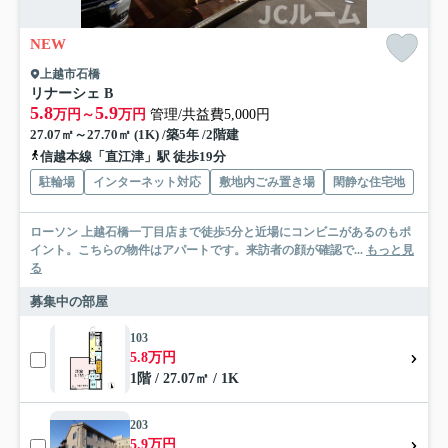
NEW
上越市石橋
リナーシェ B
5.8
5.9
万円～
万円
管理/共益費5,000円
27.07㎡～27.70㎡ (1K) /築5年 /2階建
信越本線「直江津」駅 徒歩19分
駐輪場
インターネット対応
敷地内ごみ置き場
閑静な住宅地
ローソン 上越石橋一丁目店まで徒歩5分と近場にコンビニがあるのもポ
イント。こちらの物件はアパートです。来訪者の顔が確認で...
もっと見
る
募集中の部屋
103
5.8万円
1階 / 27.07㎡ / 1K
203
5.9万円