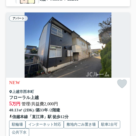
アパート
NEW
上越市西本町
フローラル上越
5
万円
管理/共益費2,000円
40.13㎡ (2DK) /築33年 /2階建
信越本線「直江津」駅 徒歩12分
駐輪場
インターネット対応
敷地内ごみ置き場
駐車2台可
公共下水