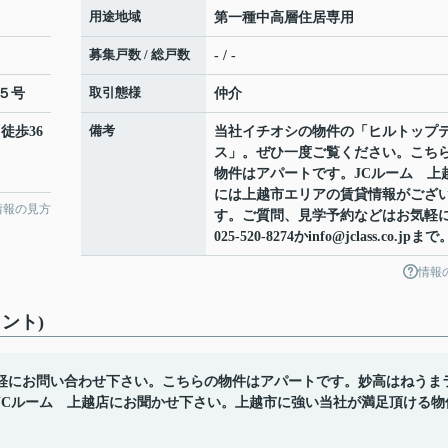
用途地域
第一種中高層住居専用
募集戸数 / 総戸数
- / -
取引態様
５号
仲介
備考
 徒歩36
当社イチオシの物件の「ヒルトップ
ス」。ぜひ一度ご覧ください。こち
物件はアパートです。JCルーム 上
には上越市エリアの賃貸情報がござ
情報の見方
す。ご質問、見学予約などはお気軽
025-520-8274かinfo@jclass.co.jpまで
情報
ント)
軽にお問い合わせ下さい。こちらの物件はアパートです。妙高はねうま
JCルーム 上越店にお聞かせ下さい。上越市に強い当社が満足頂ける物