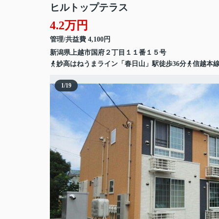
ヒルトップテラス
4.2万円
管理/共益費 4,100円
新潟県
上越市
国府
２丁目１１番１５号
妙高はねうまライン「春日山」駅徒歩36分
信越本線
1
/
19