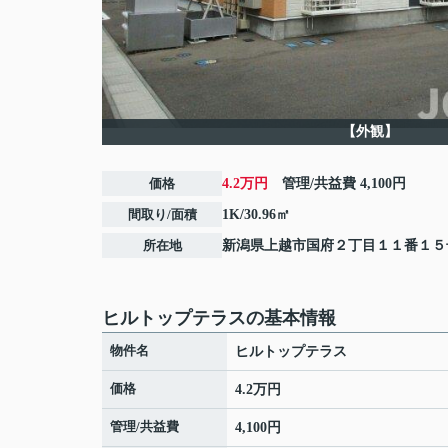
【外観】
価格
4.2万円
管理/共益費
4,100円
間取り/面積
1K/30.96㎡
所在地
新潟県
上越市
国府
２丁目１１番１５
ヒルトップテラスの基本情報
物件名
ヒルトップテラス
価格
4.2万円
管理/共益費
4,100円