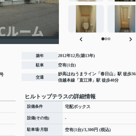
築年
2012年12月(築13年)
駐車
空有(1台)
妙高はねうまライン
「
春日山
」駅 徒歩3
号
交通
信越本線
「
直江津
」駅 徒歩40分
ヒルトップテラスの詳細情報
設備条件
宅配ボックス
設備(その他)
-
駐車場/月額
空有(1台)/3,300円 (税込)