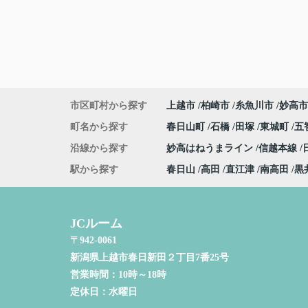
市区町村から探す
上越市
柏崎市
糸魚川市
妙高市
町名から探す
春日山町
石橋
田塚
東城町
五
沿線から探す
妙高はねうまライン
信越本線
駅から探す
春日山
高田
直江津
南高田
黒
JCルーム
〒942-0061
新潟県上越市春日新田２丁目7番25号
営業時間：
10時～18時
定休日：
水曜日