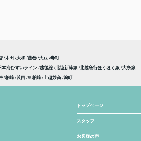
智
木田
大和
藤巻
大豆
寺町
日本海ひすいライン
越後線
北陸新幹線
北越急行ほくほく線
大糸線
井
柏崎
茨目
東柏崎
上越妙高
潟町
トップページ
スタッフ
お客様の声