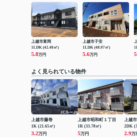
上越市富岡
上越市子安
1LDK (42.48㎡)
1LDK (48.97㎡)
1
5.8
5.6
5
万円
万円
よく見られている物件
上越市藤巻
上越市昭和町１丁目
上越市
1K (21.65㎡)
1R (33.78㎡)
2DK (
3.2
5
2.9
万円
万円
万