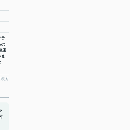
テラ
らの
越店
いま
に
。
の見方
ラ
件