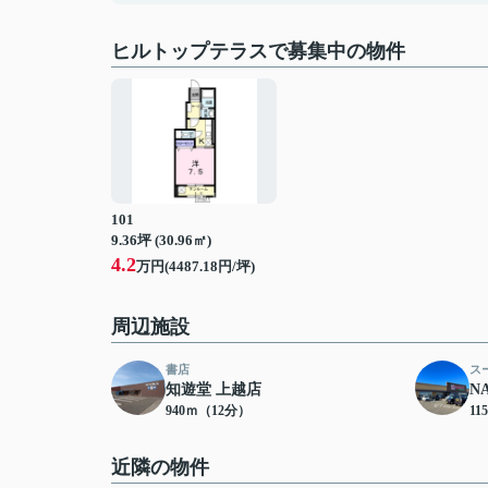
ヒルトップテラスで募集中の物件
101
9.36坪 (30.96㎡)
4.2
万円(4487.18円/坪)
周辺施設
書店
ス
知遊堂 上越店
N
940ｍ（12分）
11
近隣の物件