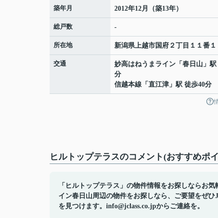
築年月
2012年12月（築13年）
総戸数
-
所在地
新潟県
上越市
国府
２丁目１１番１
交通
妙高はねうまライン
「
春日山
」駅
分
信越本線
「
直江津
」駅 徒歩40分
ヒルトップテラスのコメント(おすすめポイ
「ヒルトップテラス」の物件情報をお探しならお気
イン春日山周辺の物件をお探しなら、ご要望をぜひ
を見つけます。info@jclass.co.jpからご連絡を。