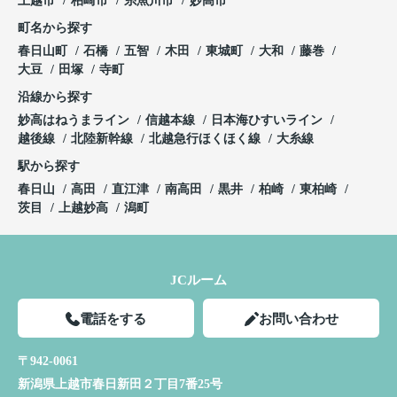
上越市
柏崎市
糸魚川市
妙高市
町名から探す
春日山町
石橋
五智
木田
東城町
大和
藤巻
大豆
田塚
寺町
沿線から探す
妙高はねうまライン
信越本線
日本海ひすいライン
越後線
北陸新幹線
北越急行ほくほく線
大糸線
駅から探す
春日山
高田
直江津
南高田
黒井
柏崎
東柏崎
茨目
上越妙高
潟町
JCルーム
電話をする
お問い合わせ
〒942-0061
新潟県上越市春日新田２丁目7番25号