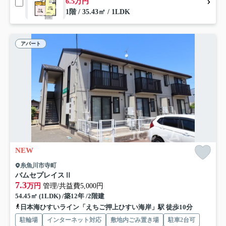
6.5万円
1階 / 35.43㎡ / 1LDK
アパート
NEW
糸魚川市寺町
バムセプレイスⅡ
7.3
万円
管理/共益費5,000円
54.45㎡ (1LDK) /築12年 /2階建
日本海ひすいライン「えちご押上ひすい海岸」駅 徒歩10分
駐輪場
インターネット対応
敷地内ごみ置き場
駐車2台可