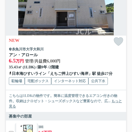
NEW
糸魚川市大字大和川
アン・アロール
6.5
万円
管理/共益費6,000円
35.43㎡ (1LDK) /築9年 /2階建
日本海ひすいライン「えちご押上ひすい海岸」駅 徒歩27分
駐輪場
宅配ボックス
インターネット対応
公共下水
こちらは1LDKの物件です。簡単に温度管理できるエアコン付きの物
件。収納はクロゼット・シューズボックスなど豊富なので、広...
もっと
見る
募集中の部屋
101