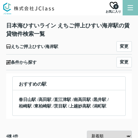
0
お気に入り
日本海ひすいライン えちご押上ひすい海岸駅の賃
貸物件検索一覧
変更
えちご押上ひすい海岸駅
変更
条件から探す
おすすめの駅
春日山駅
/
高田駅
/
直江津駅
/
南高田駅
/
黒井駅
/
柏崎駅
/
東柏崎駅
/
茨目駅
/
上越妙高駅
/
潟町駅
4
棟
4
件