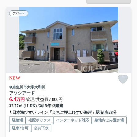
アパート
NEW
糸魚川市大字大和川
アソシアード
6.4
万円
管理/共益費7,000円
37.77㎡ (1LDK) /築15年 /2階建
日本海ひすいライン「えちご押上ひすい海岸」駅 徒歩28分
駐輪場
宅配ボックス
インターネット対応
敷地内ごみ置き場
駐車2台可
公共下水