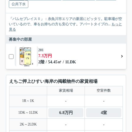
公共下水
「バムセプレイスⅡ」：糸魚川市エリアの新居にピッタリ。駐車場が空
いているので、車をお持ちの方も安心です。アパートタイプの...
もっと
見る
募集中の部屋
201
7.3万円
2階 / 54.45㎡ / 1LDK
えちご押上ひすい海岸の掲載物件の家賃相場
家賃相場
空室件数
1R～1K
-
-
1DK～1LDK
6.8万円
4室
2K～2LDK
-
-