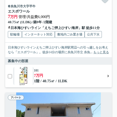
糸魚川市大字平牛
エスポワール
7
万円
管理/共益費6,000円
40.75㎡ (1LDK) /築9年 /2階建
日本海ひすいライン「えちご押上ひすい海岸」駅 徒歩11分
駐輪場
インターネット対応
敷地内ごみ置き場
公共下水
日本海ひすいラインえちご押上ひすい海岸駅周辺への引っ越しをお考え
なら「エスポワール」。徒歩14分の場所に糸魚川市立 糸魚...
もっと見る
募集中の部屋
101
7万円
1階 / 40.75㎡ / 1LDK
アパート