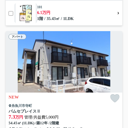
101
6.5万円
1階 / 35.43㎡ / 1LDK
アパート
NEW
糸魚川市寺町
バムセプレイスⅡ
7.3
万円
管理/共益費5,000円
54.45㎡ (1LDK) /築12年 /2階建