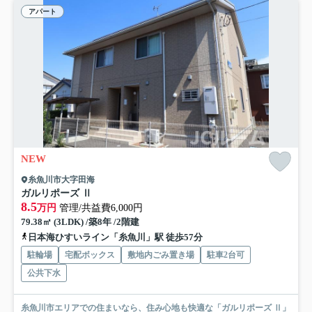
アパート
NEW
糸魚川市大字田海
ガルリポーズ Ⅱ
8.5
万円
管理/共益費6,000円
79.38㎡ (3LDK) /築8年 /2階建
日本海ひすいライン「糸魚川」駅 徒歩57分
駐輪場
宅配ボックス
敷地内ごみ置き場
駐車2台可
公共下水
糸魚川市エリアでの住まいなら、住み心地も快適な「ガルリポーズ Ⅱ」