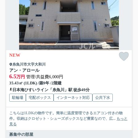
NEW
糸魚川市大字大和川
アン・アロール
6.5
万円
管理/共益費6,000円
35.43㎡ (1LDK) /築9年 /2階建
日本海ひすいライン「糸魚川」駅 徒歩49分
駐輪場
宅配ボックス
インターネット対応
公共下水
こちらは1LDKの物件です。簡単に温度管理できるエアコン付きの物
件。収納はクロゼット・シューズボックスなど豊富なので、広...
もっと
見る
募集中の部屋