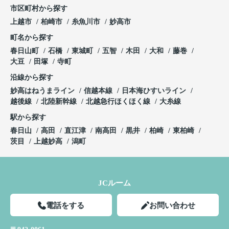
市区町村から探す
上越市
柏崎市
糸魚川市
妙高市
町名から探す
春日山町
石橋
東城町
五智
木田
大和
藤巻
大豆
田塚
寺町
沿線から探す
妙高はねうまライン
信越本線
日本海ひすいライン
越後線
北陸新幹線
北越急行ほくほく線
大糸線
駅から探す
春日山
高田
直江津
南高田
黒井
柏崎
東柏崎
茨目
上越妙高
潟町
JCルーム
電話をする
お問い合わせ