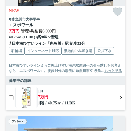
NEW
糸魚川市大字平牛
エスポワール
7
万円
管理/共益費6,000円
40.75㎡ (1LDK) /築9年 /2階建
日本海ひすいライン「糸魚川」駅 徒歩32分
駐輪場
インターネット対応
敷地内ごみ置き場
公共下水
日本海ひすいラインえちご押上ひすい海岸駅周辺への引っ越しをお考え
なら「エスポワール」。徒歩14分の場所に糸魚川市立 糸魚...
もっと見る
募集中の部屋
101
7万円
1階 / 40.75㎡ / 1LDK
アパート