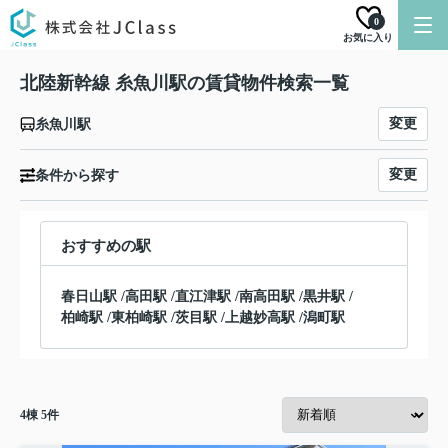
0
お気に入り
北陸新幹線 糸魚川駅の賃貸物件検索一覧
変更
糸魚川駅
変更
条件から探す
おすすめの駅
春日山駅
/
高田駅
/
直江津駅
/
南高田駅
/
黒井駅
/
柏崎駅
/
東柏崎駅
/
茨目駅
/
上越妙高駅
/
潟町駅
4
棟
5
件