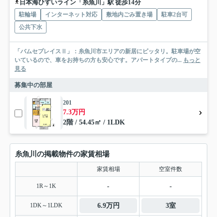
日本海ひすいライン「糸魚川」駅 徒歩14分
駐輪場
インターネット対応
敷地内ごみ置き場
駐車2台可
公共下水
「バムセプレイスⅡ」：糸魚川市エリアの新居にピッタリ。駐車場が空
いているので、車をお持ちの方も安心です。アパートタイプの...
もっと
見る
募集中の部屋
201
7.3万円
2階 / 54.45㎡ / 1LDK
糸魚川の掲載物件の家賃相場
家賃相場
空室件数
1R～1K
-
-
1DK～1LDK
6.9万円
3室