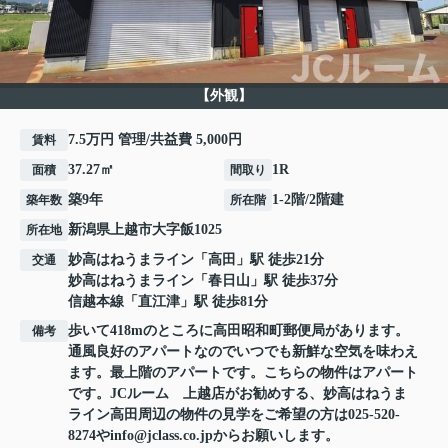
【外観】
7.5万円 管理/共益費 5,000円
賃料
37.27㎡
1R
面積
間取り
築9年
1-2階/2階建
築年数
所在階
新潟県
上越市
大字飯
1025
所在地
妙高はねうまライン
「
高田
」駅 徒歩21分
交通
妙高はねうまライン
「
春日山
」駅 徒歩37分
信越本線
「
直江津
」駅 徒歩81分
歩いて418mのところに高田昭和町郵便局があります。
備考
通風良好のアパートなのでいつでも新鮮な空気を味わえ
ます。最上階のアパートです。こちらの物件はアパート
です。JCルーム 上越店がお勧めする、妙高はねうま
ライン高田周辺の物件の見学をご希望の方は025-520-
8274やinfo@jclass.co.jpからお願いします。