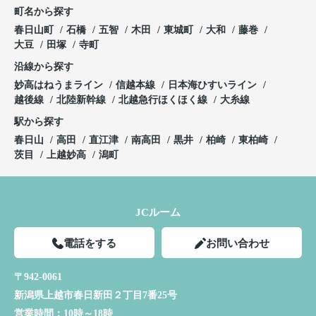
町名から探す
春日山町
石橋
五智
木田
東城町
大和
藤巻
大豆
田塚
寺町
沿線から探す
妙高はねうまライン
信越本線
日本海ひすいライン
越後線
北陸新幹線
北越急行ほくほく線
大糸線
駅から探す
春日山
高田
直江津
南高田
黒井
柏崎
東柏崎
茨目
上越妙高
潟町
JCルーム
電話をする
お問い合わせ
〒942-0061
新潟県上越市春日新田２丁目7番25号
営業時間：
10時～18時