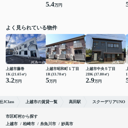
5.4
万円
よく見られている物件
上越市藤巻
上越市昭和町１丁目
上越市中央５丁目
1K (21.65㎡)
1R (33.78㎡)
2DK (37.80㎡)
1
3.2
5
2.9
万円
万円
万円
Class
上越市の賃貸一覧
高田駅
スクーデリアUNO
市区町村から探す
上越市
柏崎市
糸魚川市
妙高市