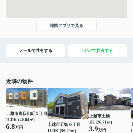
地図アプリで見る
メールで共有する
LINEで共有する
近隣の物件
上越市春日山町１丁目
上越市土橋
1LDK (40.04㎡)
1K (26.71㎡)
上越市五智６丁目
6.8
3.9
万円
万円
1LDK (50.29㎡)
1