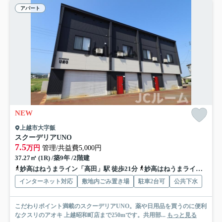
アパート
NEW
上越市大字飯
スクーデリアUNO
7.5
万円
管理/共益費5,000円
37.27㎡ (1R) /築9年 /2階建
妙高はねうまライン「高田」駅 徒歩21分
妙高はねうまライン「春日山」駅 徒歩37分
インターネット対応
敷地内ごみ置き場
駐車2台可
公共下水
こだわりポイント満載のスクーデリアUNO。薬や日用品を買うのに便利
なクスリのアオキ 上越昭和町店まで250mです。共用部...
もっと見る