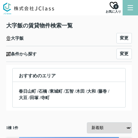
0
お気に入り
大字飯の賃貸物件検索一覧
変更
大字飯
変更
条件から探す
おすすめのエリア
春日山町
/
石橋
/
東城町
/
五智
/
木田
/
大和
/
藤巻
/
大豆
/
田塚
/
寺町
1
棟
1
件