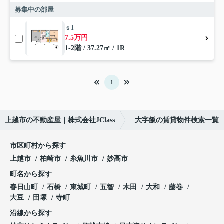
募集中の部屋
ｓ1
7.5万円
1-2階 / 37.27㎡ / 1R
1
上越市の不動産屋｜株式会社JClass
大字飯の賃貸物件検索一覧
市区町村から探す
上越市
柏崎市
糸魚川市
妙高市
町名から探す
春日山町
石橋
東城町
五智
木田
大和
藤巻
大豆
田塚
寺町
沿線から探す